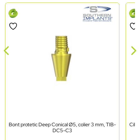
Bont protetic Deep Conical Ø5, colier 3 mm, TIB-
Cili
DC5-C3