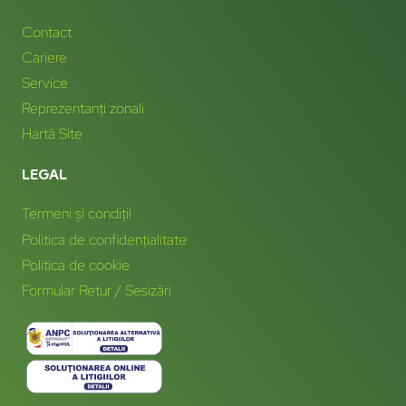
Contact
Cariere
Service
Reprezentanți zonali
Hartă Site
LEGAL
Termeni și condiții
Politica de confidențialitate
Politica de cookie
Formular Retur / Sesizări