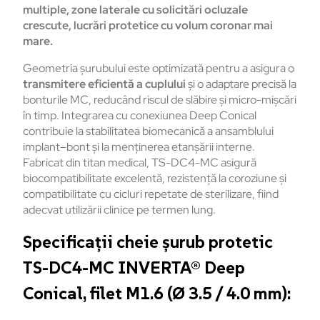
multiple,
zone
laterale
cu
solicitări
ocluzale
crescute
,
lucrări
protetice
cu
volum
coronar
mai
mare.
Geometria
șurubului
este
optimizată
pentru
a
asigura
o
transmitere
eficientă
a
cuplului
și
o
adaptare
precisă
la
bonturile
MC,
reduc
ând
riscul
de
sl
ăbire
și
micro-
mișcări
în
timp.
Integrarea
cu
conexiunea
Deep Conical
contribuie
la
stabilitatea
biomecanic
ă
a
ansamblului
implant
–
bont
și
la
menținerea
etanșării
interne.
Fabricat
din titan medical, TS-DC4-MC
asigură
biocompatibilitate
excelentă
,
rezistență
la
coroziune
și
compatibilitate
cu
cicluri
repetate
de
sterilizare
,
fiind
adecvat
utilizării
clinice
pe
termen lung.
Specificații cheie șurub protetic
TS-DC4-MC INVERTA® Deep
Conical, filet M1.6 (Ø 3.5 / 4.0 mm):