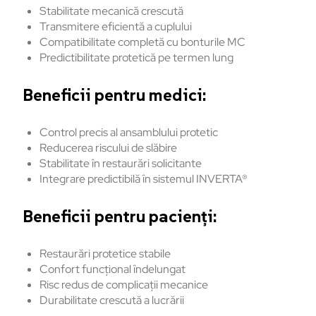
Stabilitate mecanică crescută
Transmitere eficientă a cuplului
Compatibilitate completă cu bonturile MC
Predictibilitate protetică pe termen lung
Beneficii
pentru
medici:
Control precis al
ansamblului
protetic
Reducerea
riscului
de
slăbire
Stabilitate
în
restaur
ări
solicitante
Integrare
predictibilă
în
sistemul
INVERTA®
Beneficii
pentru
pacien
ți:
Restaurări
protetice
stabile
Confort
funcțional
îndelungat
Risc
redus
de
complica
ții
mecanice
Durabilitate
crescută
a lucrării