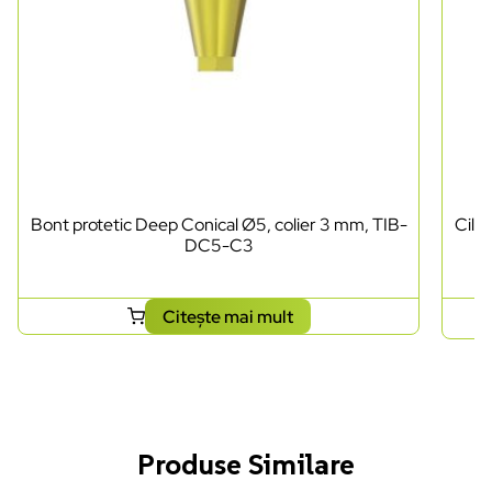
Bont protetic Deep Conical Ø5, colier 3 mm, TIB-
Cili
DC5-C3
Citește mai mult
Produse Similare