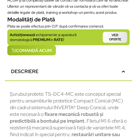
ACUM și să completați datele de contact din formularul care se va deschide.
Ulterior un reprezentant de vânzări vă va contacta și vă va oferi toate
detaliile legate de plată, training și workshop-uri pentru acest produs.
Modalități de Plată
Plata se poate efectua prin O.P. după confirmarea comenzii.
Achiziționează
echipamente și aparatură
VEZI
stomatologică
PREMIUM
în
RATE!
OFERTE
COMANDĂ ACUM
DESCRIERE
Șurubul protetic TS-DC4-MC este conceput special
pentru ansamblurile protetice Compact Conical (MC)
din cadrul sistemului INVERTA
® Deep Conical,
unde
este
necesar
ă
o
fixare
mecanică
robustă
și
predictibilă
a
bontului
pe
implant.
Filetul
M1.6
oferă
o
rezistență
mecanică
superioară
față
de
variantele
M1.4,
fiind
indicat
în
special
pentru
:
restaur
ări
unitare
sau