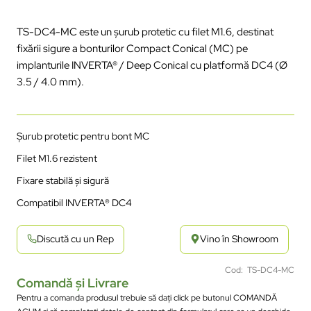
TS-DC4-MC este un șurub protetic cu filet M1.6, destinat
fixării sigure a bonturilor Compact Conical (MC) pe
implanturile INVERTA
® / Deep Conical cu
platform
ă
DC4 (
Ø
3.5 / 4.0 mm).
Șurub protetic pentru bont MC
Filet M1.6 rezistent
Fixare stabilă și sigură
Compatibil INVERTA
® DC4
Discută cu un Rep
Vino în Showroom
Cod: TS-DC4-MC
Comandă și Livrare
Pentru a comanda produsul trebuie să dați click pe butonul COMANDĂ