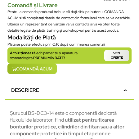
Comandă și Livrare
Pentru a comanda produsul trebuie să dați click pe butonul COMANDĂ
ACUM și să completați datele de contact din formularul care se va deschide.
Ulterior un reprezentant de vânzări vă va contacta și vă va oferi toate
detaliile legate de plată, training și workshop-uri pentru acest produs.
Modalități de Plată
Plata se poate efectua prin O.P. după confirmarea comenzii.
Achiziționează
echipamente și aparatură
VEZI
stomatologică
PREMIUM
în
RATE!
OFERTE
COMANDĂ ACUM
DESCRIERE
Șurubul BS-DC3-14 este o componentă dedicată
fluxului de laborator, fiind
utilizat pentru fixarea
bonturilor protetice, cilindrilor din titan sau a altor
componente
protetice
în
timpul
etapelor
de