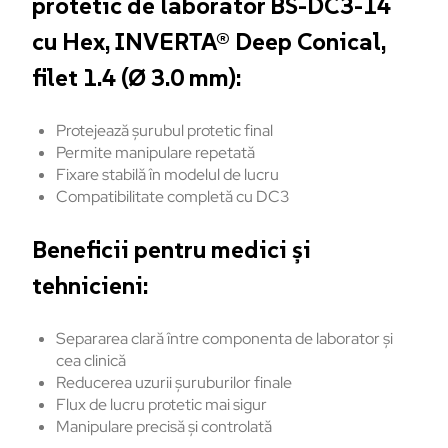
protetic de laborator BS-DC3-14
cu Hex, INVERTA® Deep Conical,
filet 1.4 (Ø 3.0 mm):
Protejează șurubul protetic final
Permite manipulare repetată
Fixare stabilă
în
modelul
de
lucru
Compatibilitate
complet
ă
cu DC3
Beneficii
pentru
medici
și
tehnicieni:
Separarea
clară
între
componenta
de
laborator
și
cea
clinică
Reducerea
uzurii
șuruburilor
finale
Flux de
lucru
protetic
mai
sigur
Manipulare
precisă
și
controlată