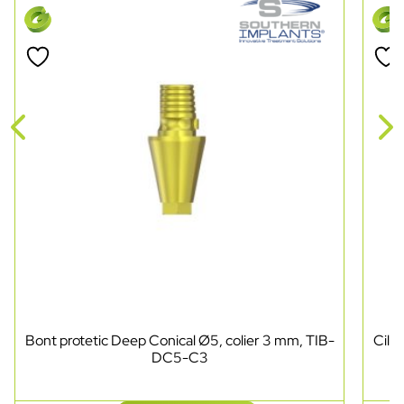
Bont protetic Deep Conical Ø5, colier 3 mm, TIB-
Cili
DC5-C3