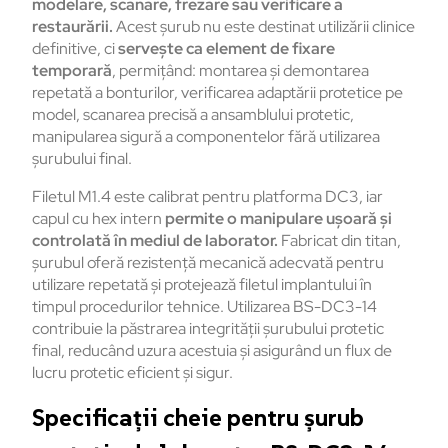
modelare
,
scanare
,
frezare
sau
verificare
a
restaur
ării
.
Acest
șurub
nu
este
destinat
utilizării
clinice
definitive, ci
servește
ca element de
fixare
temporară
,
permiț
ând
:
montarea
și
demontarea
repetată
a
bonturilor
,
verificarea
adaptării
protetice
pe
model,
scanarea
precisă
a
ansamblului
protetic
,
manipularea
sigură
a
componentelor
fără
utilizarea
șurubului
final.
Filetul
M1.4
este
calibrat
pentru
platforma
DC3,
iar
capul cu hex intern
permite
o
manipulare
ușoară
și
controlată
în
mediul
de
laborator
.
Fabricat
din titan,
șurubul
oferă
rezistență
mecanică
adecvată
pentru
utilizare
repetată
și
protejează
filetul
implantului
în
timpul
procedurilor
tehnice
.
Utilizarea
BS-DC3-14
contribuie
la
p
ăstrarea
integrității
șurubului
protetic
final,
reduc
ând
uzura
acestuia
și
asigur
ând
un flux de
lucru
protetic
eficient
și
sigur
.
Specificații cheie pentru șurub