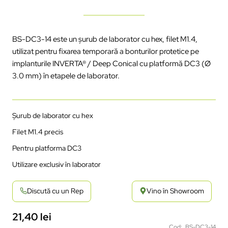
BS-DC3-14 este un șurub de laborator cu hex, filet M1.4,
utilizat pentru fixarea temporară a bonturilor protetice pe
implanturile INVERTA
® / Deep Conical cu
platform
ă
DC3 (
Ø
3.0 mm)
în
etapele
de
laborator
.
Șurub de laborator cu hex
Filet M1.4 precis
Pentru platforma DC3
Utilizare exclusiv
în
laborator
Discută cu un Rep
Vino în Showroom
21,40
lei
Cod: BS-DC3-14