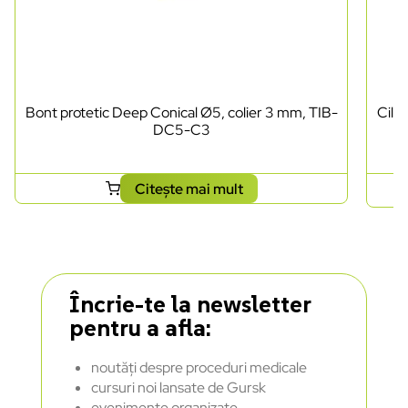
Bont protetic Deep Conical Ø5, colier 3 mm, TIB-
Cili
DC5-C3
Citește mai mult
Încrie-te la newsletter
pentru a afla:
noutăți despre proceduri medicale
cursuri noi lansate de Gursk
evenimente organizate