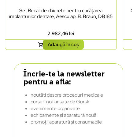
Set Recall de chiurete pentru curățarea
Se
implanturilor dentare, Aesculap, B. Braun, DB185
2.982,46
lei
Adaugă în coș
Încrie-te la newsletter
pentru a afla:
noutăți despre proceduri medicale
cursuri noi lansate de Gursk
evenimente organizate
echipamente și aparatură nouă
promoții aparatură și consumabile