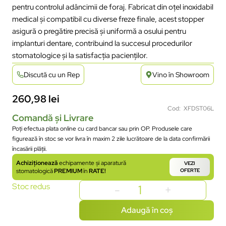
pentru controlul adâncimii de foraj. Fabricat din oțel inoxidabil
medical și compatibil cu diverse freze finale, acest stopper
asigură o pregătire precisă și uniformă a osului pentru
implanturi dentare, contribuind la succesul procedurilor
stomatologice și la satisfacția pacienților.
Discută cu un Rep
Vino în Showroom
260,98
lei
Cod: XFDST06L
Comandă și Livrare
Poți efectua plata online cu card bancar sau prin OP. Produsele care
figurează în stoc se vor livra în maxim 2 zile lucrătoare de la data confirmării
încasării plății.
Achiziționează
echipamente și aparatură
VEZI
stomatologică
PREMIUM
în
RATE!
OFERTE
Stoc redus
Adaugă în coș