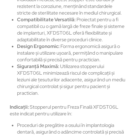
rezistent la coroziune, menținând standardele
stricte de sterilitate necesare în mediul chirurgical.
Compatibilitate Versatilă:
Proiectat pentru a fi
compatibil cu o gamă largă de freze finale și sisteme
de implanturi, XFDST06L oferă flexibilitate și
adaptabilitate în diverse proceduri clinice.
Design Ergonomic:
Forma ergonomică asigură o
instalare și utilizare ușoară, permițând o manipulare
confortabilă și precisă pentru practician.
Siguranță Maximă:
Utilizarea stopperului
XFDST06L minimizează riscul de complicații și
leziuni ale țesuturilor adiacente, asigurând un mediu
chirurgical controlat și sigur pentru pacient și
practician.
Indicații:
Stopperul pentru Freza Finală XFDST06L
este indicat pentru utilizare în:
Proceduri de pregătire a osului în implantologia
dentară, asigurând o adâncime controlată și precisă