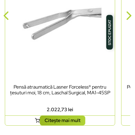
STOC EPUIZAT
Pensă atraumatică Lasner Forceless® pentru
Pen
țesuturi moi, 18 cm, Laschal Surgical, MA1-45SP
2.022,73
lei
Citește mai mult