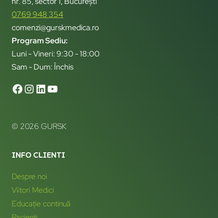
nr. 85, sector 1, București
0769 948 354
comenzi@gurskmedica.ro
Program Sediu:
Luni - Vineri: 9:30 - 18:00
Sam - Dum: Închis
© 2026 GURSK
INFO CLIENTI
Despre noi
Viitori Medici
Educație continuă
Pacienți