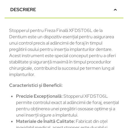
DESCRIERE
Stopperul pentru Freza Finală XFDST06L de la
Dentium este un dispozitiv esențial pentru asigurarea
unui control precis al adâncimii de foraj în timpul
pregătirii osului pentru inserția implanturilor dentare.
Acest instrument este special conceput pentru a oferi
stabilitate și siguranță maximă în timpul procedurilor
chirurgicale, contribuind la succesul pe termen lung al
implanturilor.
Caracteristici și Beneficii:
Precizie Excepțională:
Stopperul XFDST06L
permite controlul exact al adâncimii de foraj, esențial
pentru obținerea unei pregătiri ososase optime și a
unei inserții sigure a implantului.
Materiale de Înaltă Calitate:
Fabricat din oțel
inoxidabil medical, acest stopper este durabil și