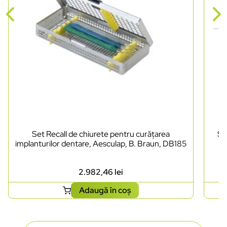
Set Recall de chiurete pentru curățarea
Se
implanturilor dentare, Aesculap, B. Braun, DB185
2.982,46
lei
Adaugă în coș