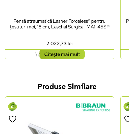
Pensă atraumatică Lasner Forceless® pentru
Pen
țesuturi moi, 18 cm, Laschal Surgical, MA1-45SP
2.022,73
lei
Citește mai mult
Produse Similare