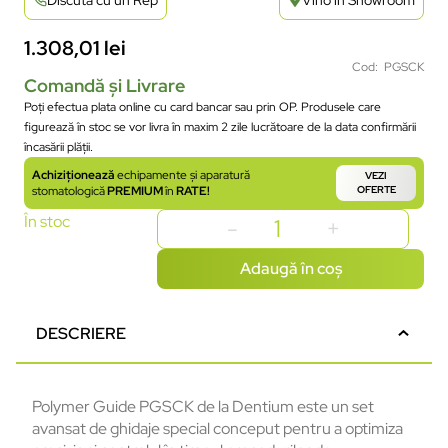
1.308,01
lei
Cod: PGSCK
Comandă și Livrare
Poți efectua plata online cu card bancar sau prin OP. Produsele care
figurează în stoc se vor livra în maxim 2 zile lucrătoare de la data confirmării
încasării plății.
Achiziționează
echipamente și aparatură
VEZI
stomatologică
PREMIUM
în
RATE!
OFERTE
În stoc
Adaugă în coș
DESCRIERE
Polymer Guide PGSCK de la Dentium este un set
avansat de ghidaje special conceput pentru a optimiza