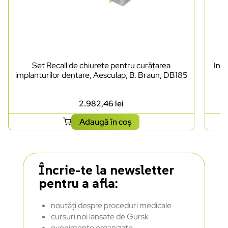
Set Recall de chiurete pentru curățarea
Inst
implanturilor dentare, Aesculap, B. Braun, DB185
2.982,46
lei
Adaugă în coș
Încrie-te la newsletter
pentru a afla:
noutăți despre proceduri medicale
cursuri noi lansate de Gursk
evenimente organizate