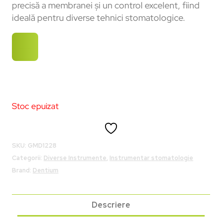
precisă a membranei și un control excelent, fiind
ideală pentru diverse tehnici stomatologice.
Stoc epuizat
SKU:
GMD1228
Categorii:
Diverse Instrumente
,
Instrumentar stomatologie
Brand:
Dentium
Descriere