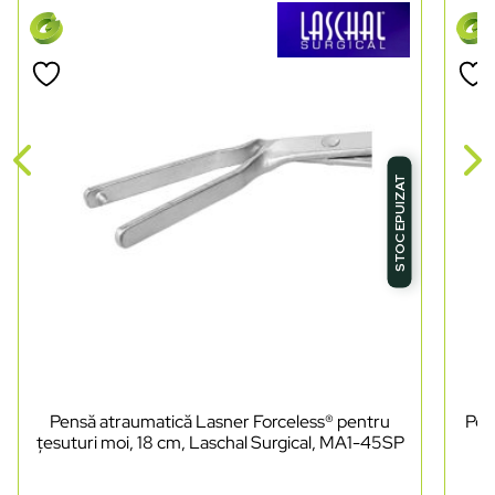
STOC EPUIZAT
Pensă atraumatică Lasner Forceless® pentru
Pen
țesuturi moi, 18 cm, Laschal Surgical, MA1-45SP