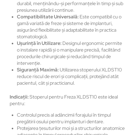
durabil, menținându-și performanțele în timp și sub
presiunea utilizării continue.
Compatibilitate Universală:
Este compatibil cu o
gamă variată de freze și sisteme de implanturi,
asigurând flexibilitate și adaptabilitate în practica
stomatologică.
Ușurință în Utilizare:
Designul ergonomic permite
o instalare rapidă și o manipulare precisă, facilitând
procedurile chirurgicale și reducând timpul de
intervenție.
Siguranță Maximă:
Utilizarea stoperului XLDST10
reduce riscul de erori și complicații, protejând atât
pacientul, cât și practicianul.
Indicații:
Stoperul pentru Freza XLDST10 este ideal
pentru:
Controlul precis al adâncimii forajului în timpul
pregătirii osului pentru implanturi dentare.
Protejarea țesuturilor moi și a structurilor anatomice
adiacente în timpul procedurilor chirurgicale.