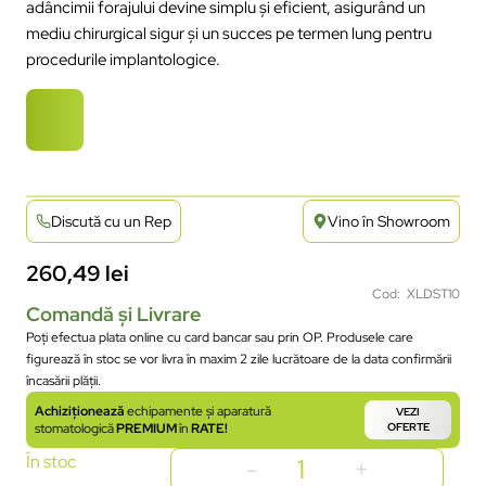
adâncimii forajului devine simplu și eficient, asigurând un
mediu chirurgical sigur și un succes pe termen lung pentru
procedurile implantologice.
Discută cu un Rep
Vino în Showroom
260,49
lei
Cod: XLDST10
Comandă și Livrare
Poți efectua plata online cu card bancar sau prin OP. Produsele care
figurează în stoc se vor livra în maxim 2 zile lucrătoare de la data confirmării
încasării plății.
Achiziționează
echipamente și aparatură
VEZI
stomatologică
PREMIUM
în
RATE!
OFERTE
În stoc