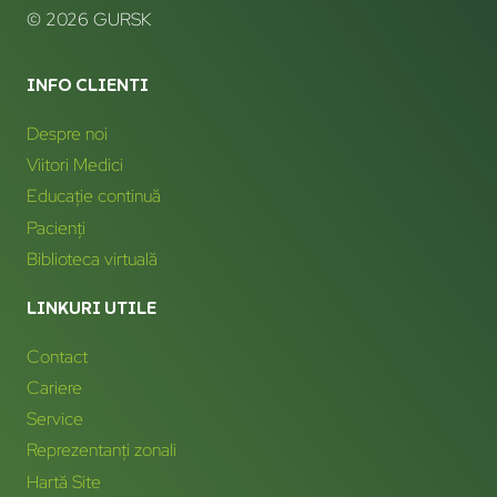
0769 948 354
comenzi@gurskmedica.ro
Program Sediu:
Luni - Vineri: 9:30 - 18:00
Sam - Dum: Închis
© 2026 GURSK
INFO CLIENTI
Despre noi
Viitori Medici
Educație continuă
Pacienți