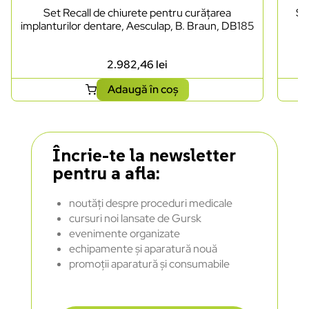
Set Recall de chiurete pentru curățarea
Se
implanturilor dentare, Aesculap, B. Braun, DB185
2.982,46
lei
Adaugă în coș
Încrie-te la newsletter
pentru a afla:
noutăți despre proceduri medicale
cursuri noi lansate de Gursk
evenimente organizate
echipamente și aparatură nouă
promoții aparatură și consumabile