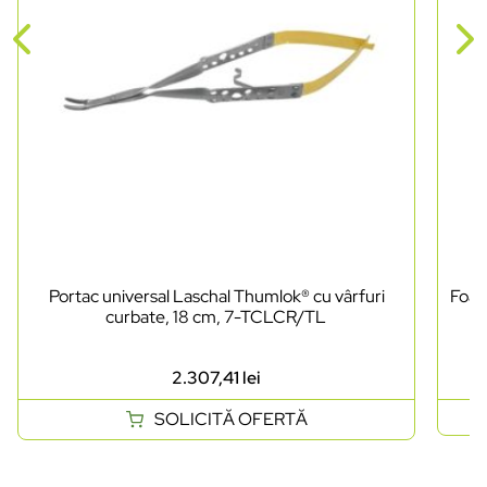
Portac universal Laschal Thumlok® cu vârfuri
Foarf
curbate, 18 cm, 7-TCLCR/TL
2.307,41
lei
SOLICITĂ OFERTĂ