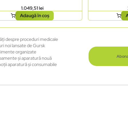
1.049,51
lei
Adaugă în coș
A
ăți despre proceduri medicale
uri noi lansate de Gursk
imente organizate
Abona
pamente și aparatură nouă
oții aparatură și consumabile