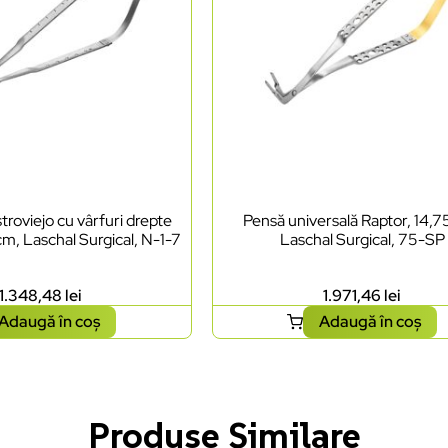
roviejo cu vârfuri drepte
Pensă universală Raptor, 14,7
 cm, Laschal Surgical, N-1-7
Laschal Surgical, 75-SP
1.348,48
lei
1.971,46
lei
Adaugă în coș
Adaugă în coș
Produse Similare