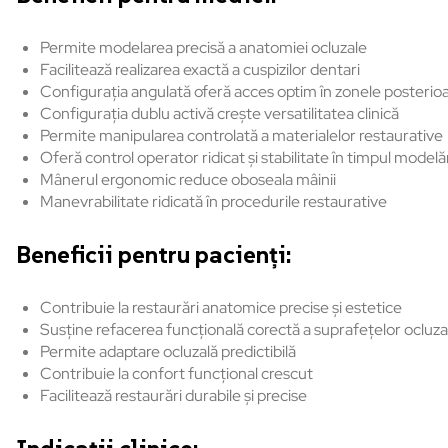
Permite modelarea precisă a anatomiei ocluzale
Facilitează realizarea exactă a cuspizilor dentari
Configurația angulată oferă acces optim în zonele posterio
Configurația dublu activă crește versatilitatea clinică
Permite manipularea controlată a materialelor restaurative
Oferă control operator ridicat și stabilitate în timpul modelăr
Mânerul ergonomic reduce oboseala mâinii
Manevrabilitate ridicată în procedurile restaurative
Beneficii pentru pacienți:
Contribuie la restaurări anatomice precise și estetice
Susține refacerea funcțională corectă a suprafețelor ocluza
Permite adaptare ocluzală predictibilă
Contribuie la confort funcțional crescut
Facilitează restaurări durabile și precise