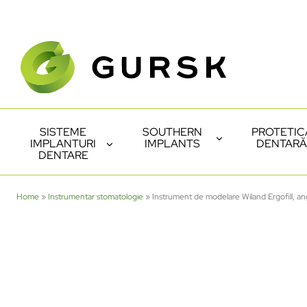
SISTEME
SOUTHERN
PROTETIC
IMPLANTURI
IMPLANTS
DENTARĂ
DENTARE
Home
»
Instrumentar stomatologie
»
Instrument de modelare Wiland Ergofill, a