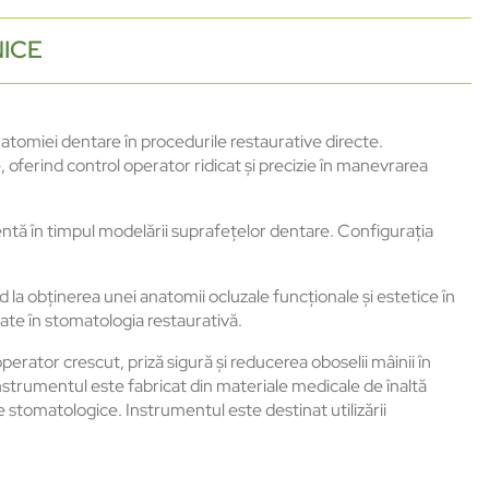
NICE
atomiei dentare în procedurile restaurative directe.
 oferind control operator ridicat și precizie în manevrarea
ientă în timpul modelării suprafețelor dentare. Configurația
la obținerea unei anatomii ocluzale funcționale și estetice în
zate în stomatologia restaurativă.
ator crescut, priză sigură și reducerea oboselii mâinii în
 Instrumentul este fabricat din materiale medicale de înaltă
ile stomatologice. Instrumentul este destinat utilizării