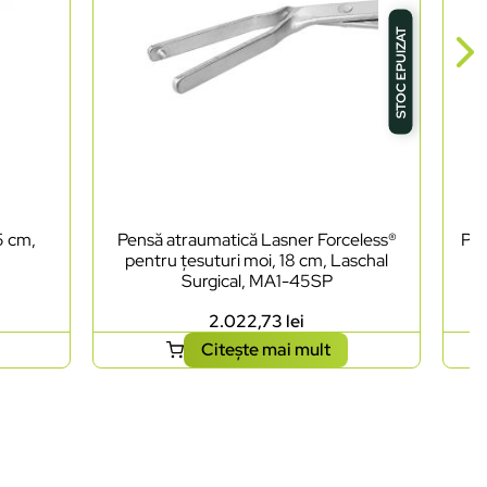
STOC EPUIZAT
5 cm,
Pensă atraumatică Lasner Forceless®
Pen
pentru țesuturi moi, 18 cm, Laschal
Surgical, MA1-45SP
2.022,73
lei
Citește mai mult