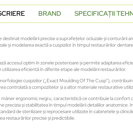
SCRIERE
BRAND
SPECIFICAȚII TEH
stinat modelării precise a suprafețelor ocluzale și conturării an
e și modelarea exactă a cuspizilor în timpul restaurărilor dentare,
tează accesul optim în zonele posterioare și permite adaptarea efic
utilizarea eficientă în diferite etape ale modelării restaurărilor.
orfologiei cuspizilor („Exact Moulding Of The Cusp”), contribuind 
ea controlată a compozitelor și a altor materiale restaurative utili
er ergonomic negru, caracteristică ce contribuie la confort oper
e precizia și stabilitatea în timpul modelării detaliilor anatomice.
andard de sterilizare și reprocesare utilizate în cabinetele și clinic
a restaurărilor precise și predictibile.