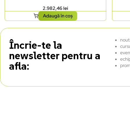
2.982,46
lei
Adaugă în coș
nout
Încrie-te la
curs
newsletter pentru a
even
echi
afla:
prom