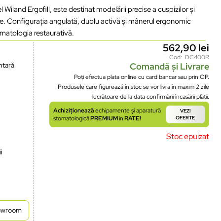
and Ergofill, este destinat modelării precise a cuspizilor și
are. Configurația angulată, dublu activă și mânerul ergonomic
tomatologia restaurativă.
562,90
lei
Cod: DC400R
ntară
Comandă și Livrare
Poți efectua plata online cu card bancar sau prin OP.
Produsele care figurează în stoc se vor livra în maxim 2 zile
lucrătoare de la data confirmării încasării plății.
Achiziționează
echipamente și aparatură
VEZI
stomatologică
PREMIUM
în
RATE!
OFERTE
Stoc epuizat
i
howroom