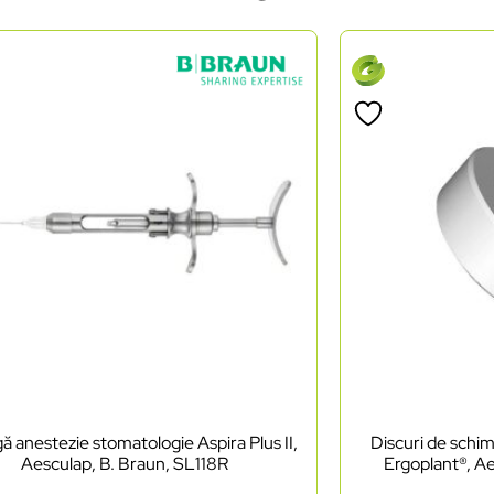
ă anestezie stomatologie Aspira Plus II,
Discuri de schim
Aesculap, B. Braun, SL118R
Ergoplant®, A