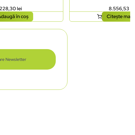
228,30
lei
8.556,53
le
daugă în coș
Citește mai 
re Newsletter