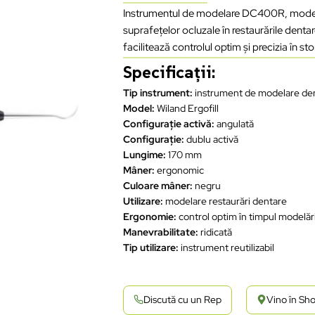
Instrumentul de modelare DC400R, model Wil
suprafețelor ocluzale în restaurările dent
facilitează controlul optim și precizia în s
Specificații:
Tip instrument:
instrument de modelare de
Model:
Wiland Ergofill
Configurație activă:
angulată
Configurație:
dublu activă
Lungime:
170 mm
Mâner:
ergonomic
Culoare mâner:
negru
Utilizare:
modelare restaurări dentare
Ergonomie:
control optim în timpul modelări
Manevrabilitate:
ridicată
Tip utilizare:
instrument reutilizabil
Discută cu un Rep
Vino în S