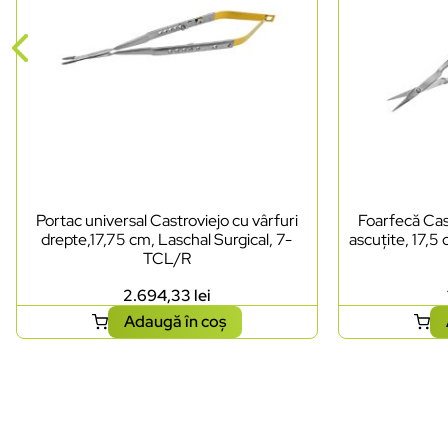
Portac universal Castroviejo cu vârfuri
Foarfecă Cast
drepte,17,75 cm, Laschal Surgical, 7-
ascuțite, 17,5
TCL/R
2.694,33
lei
Adaugă în coș