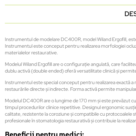
DE
Instrumentul de modelare DC400R, model Wiland Ergofill, este de
Instrumentul este conceput pentru realizarea morfologiei ocluzal
materialelor restaurative.
Modelul Wiland Ergofill are o configurație angulată, care facili
dublu activă (double ended) oferă versatilitate clinică și permite 
Instrumentul este special conceput pentru realizarea exactă a m
restaurările directe și indirecte. Forma activă permite manipular
Modelul DC400R are o lungime de 170 mm și este prevăzut cu mân
timpul procedurilor clinice repetitive. Designul ergonomic susțin
calitate, rezistente la coroziune și compatibile cu protocoalele st
profesionale în stomatologia restaurativă și contribuie la realizare
Beneficii pentru medici: