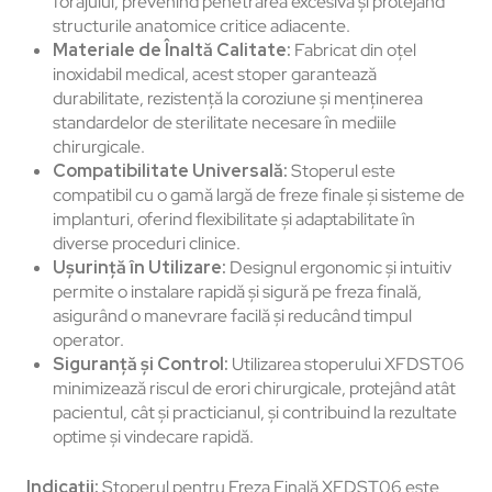
forajului, prevenind penetrarea excesivă și protejând
structurile anatomice critice adiacente.
Materiale de Înaltă Calitate:
Fabricat din oțel
inoxidabil medical, acest stoper garantează
durabilitate, rezistență la coroziune și menținerea
standardelor de sterilitate necesare în mediile
chirurgicale.
Compatibilitate Universală:
Stoperul este
compatibil cu o gamă largă de freze finale și sisteme de
implanturi, oferind flexibilitate și adaptabilitate în
diverse proceduri clinice.
Ușurință în Utilizare:
Designul ergonomic și intuitiv
permite o instalare rapidă și sigură pe freza finală,
asigurând o manevrare facilă și reducând timpul
operator.
Siguranță și Control:
Utilizarea stoperului XFDST06
minimizează riscul de erori chirurgicale, protejând atât
pacientul, cât și practicianul, și contribuind la rezultate
optime și vindecare rapidă.
Indicații:
Stoperul pentru Freza Finală XFDST06 este