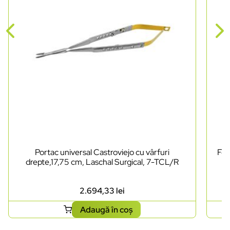
Portac universal Castroviejo cu vârfuri
Foa
drepte,17,75 cm, Laschal Surgical, 7-TCL/R
2.694,33
lei
Adaugă în coș