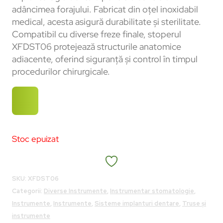
adâncimea forajului. Fabricat din oțel inoxidabil
medical, acesta asigură durabilitate și sterilitate.
Compatibil cu diverse freze finale, stoperul
XFDST06 protejează structurile anatomice
adiacente, oferind siguranță și control în timpul
procedurilor chirurgicale.
Stoc epuizat
SKU:
XFDST06
Categorii:
Diverse Instrumente
,
Instrumentar stomatologie
,
Instrumente
,
Instrumente
,
Sisteme implanturi dentare
,
Truse și
instrumente