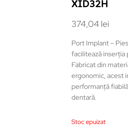
XID32H
374,04
lei
Port Implant – Pi
facilitează inserția
Fabricat din materi
ergonomic, acest i
performanță fiabilă
dentară.
Stoc epuizat