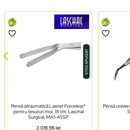
STOC EPUIZAT
Pensă atraumatică Lasner Forceless®
Pensă univers
pentru țesuturi moi, 18 cm, Laschal
S
Surgical, MA1-45SP
2.018,96
lei