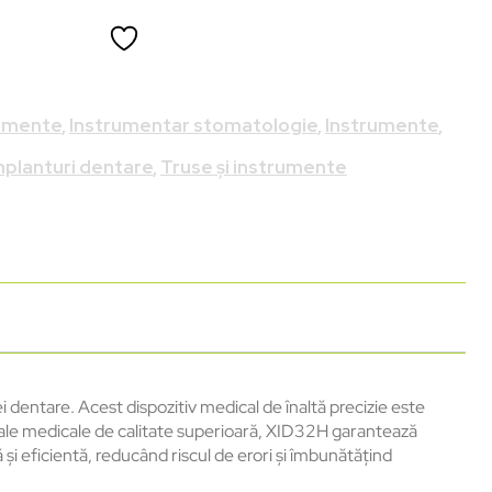
rumente
,
Instrumentar stomatologie
,
Instrumente
,
planturi dentare
,
Truse și instrumente
dentare. Acest dispozitiv medical de înaltă precizie este
eriale medicale de calitate superioară, XID32H garantează
i eficientă, reducând riscul de erori și îmbunătățind