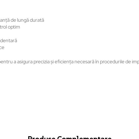
manță de lungă durată
trol optim
e dentară
ice
u a asigura precizia și eficiența necesară în procedurile de impla
Produse Complementare