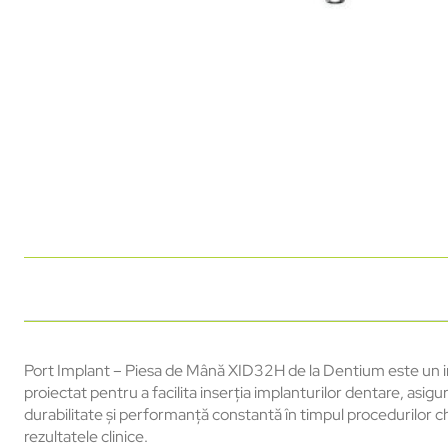
Port Implant – Piesa de Mână XID32H de la Dentium este un ins
proiectat pentru a facilita inserția implanturilor dentare, as
durabilitate și performanță constantă în timpul procedurilor c
rezultatele clinice.