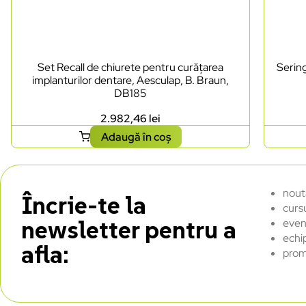
Set Recall de chiurete pentru curățarea
Sering
implanturilor dentare, Aesculap, B. Braun,
DB185
2.982,46
lei
Adaugă în coș
nout
Încrie-te la
curs
newsletter pentru a
even
echi
afla:
prom