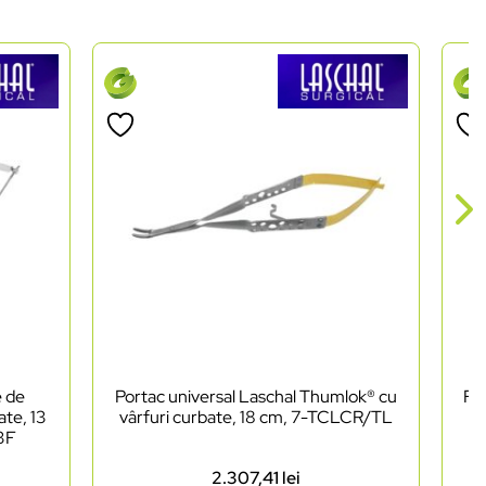
e de
Portac universal Laschal Thumlok® cu
Foa
ate, 13
vârfuri curbate, 18 cm, 7-TCLCR/TL
as
03F
2.307,41
lei