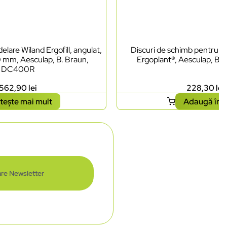
lare Wiland Ergofill, angulat,
Discuri de schimb pentru ci
0 mm, Aesculap, B. Braun,
Ergoplant®, Aesculap, B.
DC400R
562,90
lei
228,30
lei
tește mai mult
Adaugă în 
re Newsletter