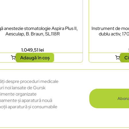
ă anestezie stomatologie Aspira Plus II,
Instrument de mode
Aesculap, B. Braun, SL118R
dublu activ, 17
1.049,51
lei
Adaugă în coș
Ci
ăți despre proceduri medicale
uri noi lansate de Gursk
imente organizate
Abona
pamente și aparatură nouă
oții aparatură și consumabile