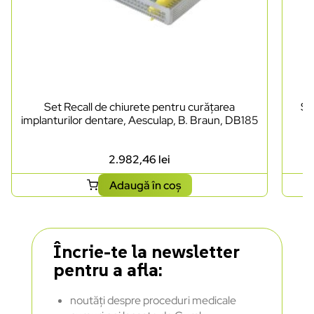
Set Recall de chiurete pentru curățarea
Se
implanturilor dentare, Aesculap, B. Braun, DB185
2.982,46
lei
Adaugă în coș
Încrie-te la newsletter
pentru a afla:
noutăți despre proceduri medicale