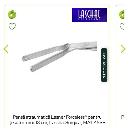
STOC EPUIZAT
Pensă atraumatică Lasner Forceless® pentru
Pen
țesuturi moi, 18 cm, Laschal Surgical, MA1-45SP