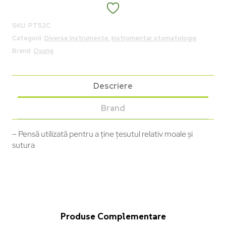
SKU:
PT52C
Categorii:
Diverse Instrumente
,
Instrumentar stomatologie
Brand:
Osung
Descriere
Brand
– Pensă utilizată pentru a ține țesutul relativ moale și
sutura
Produse Complementare