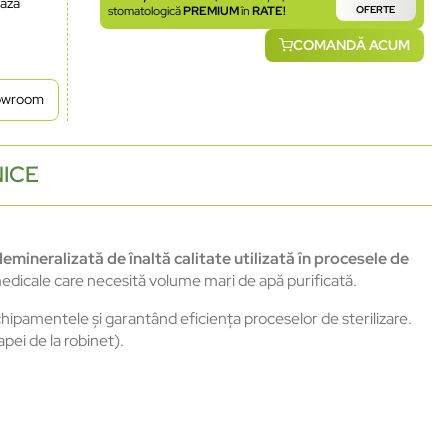
ează
stomatologică
PREMIUM
în
RATE!
OFERTE
COMANDĂ ACUM
howroom
NICE
emineralizată de înaltă calitate utilizată în procesele de
edicale care necesită volume mari de apă purificată.
hipamentele și garantând eficiența proceselor de sterilizare.
apei de la robinet).