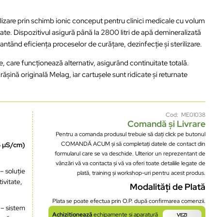
are prin schimb ionic conceput pentru clinici medicale cu volum
ate. Dispozitivul asigură până la 2800 litri de apă demineralizată
ntând eficiența proceselor de curățare, dezinfecție și sterilizare.
, care funcționează alternativ, asigurând continuitate totală.
ășină originală Melag, iar cartușele sunt ridicate și returnate
Cod: ME01038
Comandă și Livrare
Pentru a comanda produsul trebuie să dați click pe butonul
COMANDĂ ACUM și să completați datele de contact din
15 µS/cm)
formularul care se va deschide. Ulterior un reprezentant de
vânzări vă va contacta și vă va oferi toate detaliile legate de
– soluție
plată, training și workshop-uri pentru acest produs.
tivitate,
Modalități de Plată
Plata se poate efectua prin O.P. după confirmarea comenzii.
– sistem
Achiziționează
echipamente și aparatură
VEZI