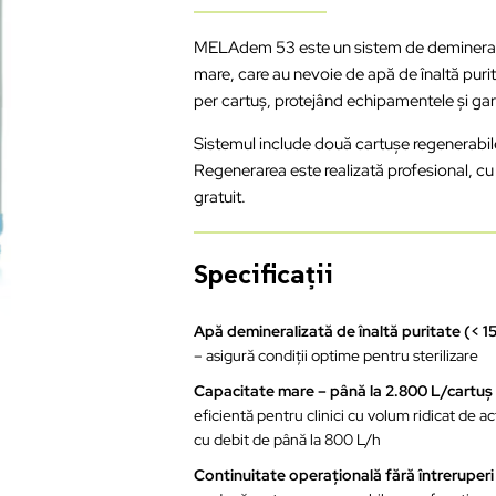
MELAdem 53 este un sistem de demineraliz
mare, care au nevoie de apă de înaltă purit
per cartuș, protejând echipamentele și gara
Sistemul include două cartușe regenerabile
Regenerarea este realizată profesional, cu r
gratuit.
Specificații
Apă demineralizată de înaltă puritate (< 
– asigură condiții optime pentru sterilizare
Capacitate mare – până la 2.800 L/cartuş
eficientă pentru clinici cu volum ridicat de ac
cu debit de până la 800 L/h
Continuitate operațională fără întreruperi