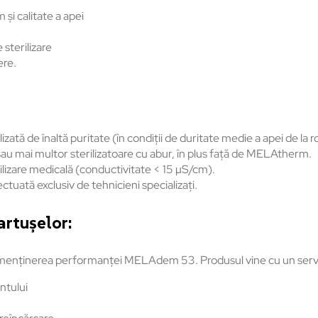
și calitate a apei
sterilizare
ere.
ată de înaltă puritate (în condiții de duritate medie a apei de la r
 sau mai multor sterilizatoare cu abur, în plus față de MELAtherm.
lizare medicală (conductivitate < 15 µS/cm).
tuată exclusiv de tehnicieni specializați.
artușelor:
 menținerea performanței MELAdem 53. Produsul vine cu un servi
entului