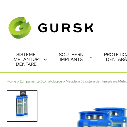
SISTEME
SOUTHERN
PROTETIC
IMPLANTURI
IMPLANTS
DENTARĂ
DENTARE
Home
»
Echipamente Stomatologice
»
Meladem 53 sistem demineralizare Mela