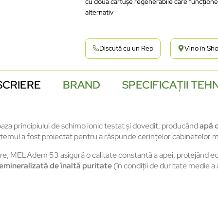
cu două cartușe regenerabile care funcțion
alternativ
Discută cu un Rep
Vino în S
SCRIERE
BRAND
SPECIFICAȚII TEH
za principiului de schimb ionic testat și dovedit, producând
apă d
stemul a fost proiectat pentru a răspunde cerințelor cabinetelor m
rare, MELAdem 53 asigură o calitate constantă a apei, protejând ec
emineralizată de înaltă puritate
(în condiții de duritate medie a 