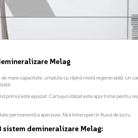
demineralizare Melag
 mare capacitate, umplute cu rășină mixtă regenerabilă. Un cartuș
izată.
nd primul este epuizat. Cartușul utilizat este apoi trimis pentru re
itate permanentă a apei pure, fără întreruperi în fluxul de lucru.
3 sistem demineralizare Melag: