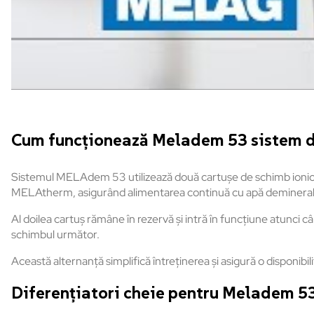
Cum funcționează Meladem 53 sistem 
Sistemul MELAdem 53 utilizează două cartușe de schimb ionic de
MELAtherm, asigurând alimentarea continuă cu apă demineral
Al doilea cartuș rămâne în rezervă și intră în funcțiune atunci câ
schimbul următor.
Această alternanță simplifică întreținerea și asigură o disponibil
Diferențiatori cheie pentru Meladem 5