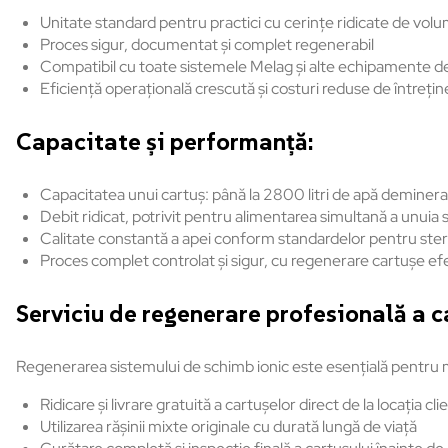
Unitate standard pentru practici cu cerințe ridicate de volum 
Proces sigur, documentat și complet regenerabil
Compatibil cu toate sistemele Melag și alte echipamente de 
Eficiență operațională crescută și costuri reduse de întrețin
Capacitate și performanță:
Capacitatea unui cartuș: până la 2800 litri de apă demineraliz
Debit ridicat, potrivit pentru alimentarea simultană a unuia
Calitate constantă a apei conform standardelor pentru steri
Proces complet controlat și sigur, cu regenerare cartușe efec
Serviciu de regenerare profesională a c
Regenerarea sistemului de schimb ionic este esențială pentru
Ridicare și livrare gratuită a cartușelor direct de la locația cli
Utilizarea rășinii mixte originale cu durată lungă de viață