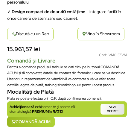
personalului
✔
Design compact de doar 40 cm lățime
– integrare facilă în
orice cameră de sterilizare sau cabinet.
Discută cu un Rep
Vino în Showroom
15.961,57
lei
Cod: VM013ZVM
Comandă și Livrare
Pentru a comanda produsul trebuie să dați click pe butonul COMANDĂ
ACUM și să completați datele de contact din formularul care se va deschide.
Ulterior un reprezentant de vânzări vă va contacta și vă va oferi toate
detaliile legate de plată, training și workshop-uri pentru acest produs.
Modalități de Plată
Plata se poate efectua prin O.P. după confirmarea comenzii.
Achiziționează
echipamente și aparatură
VEZI
stomatologică
PREMIUM
în
RATE!
OFERTE
COMANDĂ ACUM