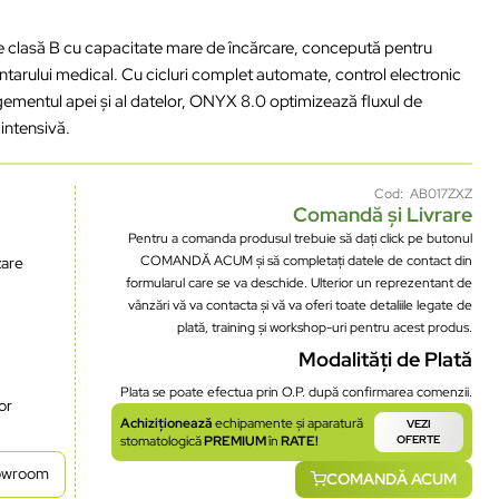
clasă B cu capacitate mare de încărcare, concepută pentru
mentarului medical. Cu cicluri complet automate, control electronic
ementul apei și al datelor, ONYX 8.0 optimizează fluxul de
 intensivă.
Cod: AB017ZXZ
Comandă și Livrare
Pentru a comanda produsul trebuie să dați click pe butonul
COMANDĂ ACUM și să completați datele de contact din
zare
formularul care se va deschide. Ulterior un reprezentant de
vânzări vă va contacta și vă va oferi toate detaliile legate de
plată, training și workshop-uri pentru acest produs.
Modalități de Plată
Plata se poate efectua prin O.P. după confirmarea comenzii.
or
Achiziționează
echipamente și aparatură
VEZI
stomatologică
PREMIUM
în
RATE!
OFERTE
howroom
COMANDĂ ACUM