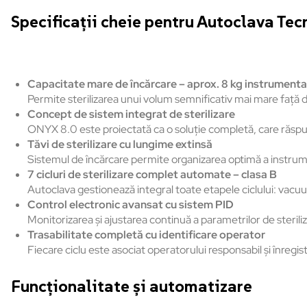
Specificații cheie pentru Autoclava Tec
Capacitate mare de încărcare – aprox. 8 kg instrumentar
Permite sterilizarea unui volum semnificativ mai mare față d
Concept de sistem integrat de sterilizare
ONYX 8.0 este proiectată ca o soluție completă, care răspund
Tăvi de sterilizare cu lungime extinsă
Sistemul de încărcare permite organizarea optimă a instrumen
7 cicluri de sterilizare complet automate – clasa B
Autoclava gestionează integral toate etapele ciclului: vacuum
Control electronic avansat cu sistem PID
Monitorizarea și ajustarea continuă a parametrilor de sterili
Trasabilitate completă cu identificare operator
Fiecare ciclu este asociat operatorului responsabil și înregistra
Funcționalitate și automatizare