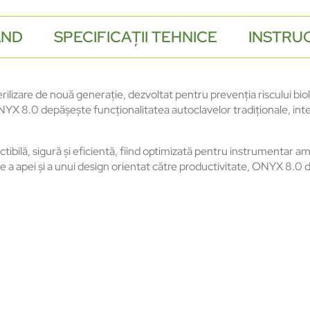
AND
SPECIFICAȚII TEHNICE
INSTRUC
izare de nouă generație, dezvoltat pentru prevenția riscului bio
NYX 8.0 depășește funcționalitatea autoclavelor tradiționale, int
ctibilă, sigură și eficientă, fiind optimizată pentru instrumentar am
te a apei și a unui design orientat către productivitate, ONYX 8.0