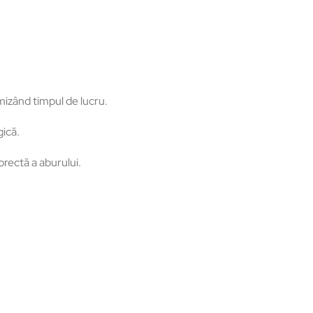
mizând timpul de lucru.
gică.
orectă a aburului.