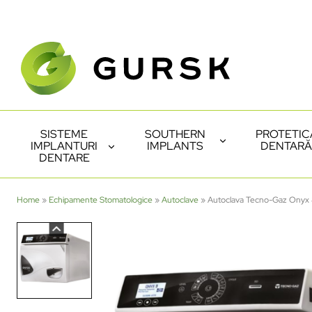
SISTEME
SOUTHERN
PROTETIC
IMPLANTURI
IMPLANTS
DENTARĂ
DENTARE
Home
»
Echipamente Stomatologice
»
Autoclave
»
Autoclava Tecno-Gaz Onyx 