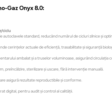
no-Gaz Onyx 8.0:
/ciclu
e autoclavele standard, reducând numărul de cicluri zilnice și opti
e cerințelor actuale de eficiență, trasabilitate și siguranță biolo
tarului ambalat și a truselor voluminoase, asigurând circulația c
, preîncălzire, sterilizare și uscare, fără intervenție manuală.
zare asigură rezultate reproductibile și conforme.
t digital, pentru audit și control al calității.