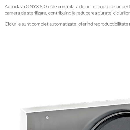
Autoclava ONYX 8.0 este controlată de un microprocesor perfo
camera de sterilizare, contribuind la reducerea duratei ciclurilor 
Ciclurile sunt complet automatizate, oferind reproductibilitate r