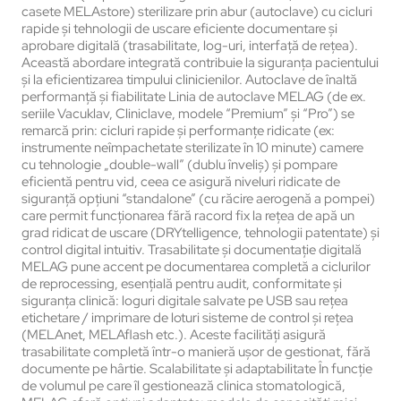
casete MELAstore) sterilizare prin abur (autoclave) cu cicluri
rapide și tehnologii de uscare eficiente documentare și
aprobare digitală (trasabilitate, log-uri, interfață de rețea).
Această abordare integrată contribuie la siguranța pacientului
și la eficientizarea timpului clinicienilor. Autoclave de înaltă
performanță și fiabilitate Linia de autoclave MELAG (de ex.
seriile Vacuklav, Cliniclave, modele “Premium” și “Pro”) se
remarcă prin: cicluri rapide și performanțe ridicate (ex:
instrumente neîmpachetate sterilizate în 10 minute) camere
cu tehnologie „double-wall” (dublu înveliș) și pompare
eficientă pentru vid, ceea ce asigură niveluri ridicate de
siguranță opțiuni “standalone” (cu răcire aerogenă a pompei)
care permit funcționarea fără racord fix la rețea de apă un
grad ridicat de uscare (DRYtelligence, tehnologii patentate) și
control digital intuitiv. Trasabilitate și documentație digitală
MELAG pune accent pe documentarea completă a ciclurilor
de reprocessing, esențială pentru audit, conformitate și
siguranța clinică: loguri digitale salvate pe USB sau rețea
etichetare / imprimare de loturi sisteme de control și rețea
(MELAnet, MELAflash etc.). Aceste facilități asigură
trasabilitate completă într-o manieră ușor de gestionat, fără
documente pe hârtie. Scalabilitate și adaptabilitate În funcție
de volumul pe care îl gestionează clinica stomatologică,