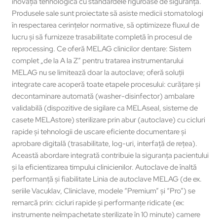
inovația tehnologică cu standardele riguroase de siguranță.
Produsele sale sunt proiectate să asiste medicii stomatologi
în respectarea cerințelor normative, să optimizeze fluxul de
lucru și să furnizeze trasabilitate completă în procesul de
reprocessing. Ce oferă MELAG clinicilor dentare: Sistem
complet „de la A la Z” pentru tratarea instrumentarului
MELAG nu se limitează doar la autoclave; oferă soluții
integrate care acoperă toate etapele procesului: curățare și
decontaminare automată (washer-disinfector) ambalare
validabilă (dispozitive de sigilare ca MELAseal, sisteme de
casete MELAstore) sterilizare prin abur (autoclave) cu cicluri
rapide și tehnologii de uscare eficiente documentare și
aprobare digitală (trasabilitate, log-uri, interfață de rețea).
Această abordare integrată contribuie la siguranța pacientului
și la eficientizarea timpului clinicienilor. Autoclave de înaltă
performanță și fiabilitate Linia de autoclave MELAG (de ex.
seriile Vacuklav, Cliniclave, modele “Premium” și “Pro”) se
remarcă prin: cicluri rapide și performanțe ridicate (ex:
instrumente neîmpachetate sterilizate în 10 minute) camere