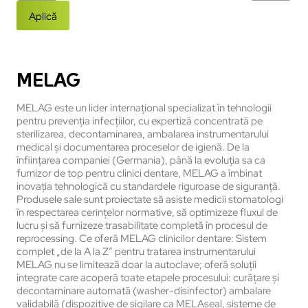
Aplică
MELAG
MELAG este un lider internațional specializat în tehnologii
pentru prevenția infecțiilor, cu expertiză concentrată pe
sterilizarea, decontaminarea, ambalarea instrumentarului
medical și documentarea proceselor de igienă. De la
înființarea companiei (Germania), până la evoluția sa ca
furnizor de top pentru clinici dentare, MELAG a îmbinat
inovația tehnologică cu standardele riguroase de siguranță.
Produsele sale sunt proiectate să asiste medicii stomatologi
în respectarea cerințelor normative, să optimizeze fluxul de
lucru și să furnizeze trasabilitate completă în procesul de
reprocessing. Ce oferă MELAG clinicilor dentare: Sistem
complet „de la A la Z” pentru tratarea instrumentarului
MELAG nu se limitează doar la autoclave; oferă soluții
integrate care acoperă toate etapele procesului: curățare și
decontaminare automată (washer-disinfector) ambalare
validabilă (dispozitive de sigilare ca MELAseal, sisteme de