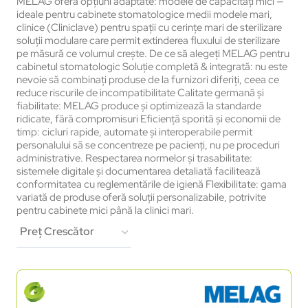
MELAG oferă opțiuni adaptate: modele de capacități mici —
ideale pentru cabinete stomatologice medii modele mari,
clinice (Cliniclave) pentru spații cu cerințe mari de sterilizare
soluții modulare care permit extinderea fluxului de sterilizare
pe măsură ce volumul crește. De ce să alegeți MELAG pentru
cabinetul stomatologic Soluție completă & integrată: nu este
nevoie să combinați produse de la furnizori diferiți, ceea ce
reduce riscurile de incompatibilitate Calitate germană și
fiabilitate: MELAG produce și optimizează la standarde
ridicate, fără compromisuri Eficiență sporită și economii de
timp: cicluri rapide, automate și interoperabile permit
personalului să se concentreze pe pacienți, nu pe proceduri
administrative. Respectarea normelor și trasabilitate:
sistemele digitale și documentarea detaliată facilitează
conformitatea cu reglementările de igienă Flexibilitate: gama
variată de produse oferă soluții personalizabile, potrivite
pentru cabinete mici până la clinici mari.