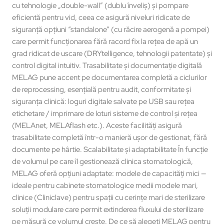
cu tehnologie „double-wall” (dublu înveliș) și pompare
eficientă pentru vid, ceea ce asigură niveluri ridicate de
siguranță opțiuni “standalone” (cu răcire aerogenă a pompei)
care permit funcționarea fără racord fix la rețea de apă un
grad ridicat de uscare (DRYtelligence, tehnologii patentate) și
control digital intuitiv. Trasabilitate și documentație digitală
MELAG pune accent pe documentarea completă a ciclurilor
de reprocessing, esențială pentru audit, conformitate și
siguranța clinică: loguri digitale salvate pe USB sau rețea
etichetare / imprimare de loturi sisteme de control și rețea
(MELAnet, MELAflash etc.). Aceste facilități asigură
trasabilitate completă într-o manieră ușor de gestionat, fără
documente pe hârtie. Scalabilitate și adaptabilitate În funcție
de volumul pe care îl gestionează clinica stomatologică,
MELAG oferă opțiuni adaptate: modele de capacități mici —
ideale pentru cabinete stomatologice medii modele mari,
clinice (Cliniclave) pentru spații cu cerințe mari de sterilizare
soluții modulare care permit extinderea fluxului de sterilizare
pe măsură ce volumul crește. De ce să alegeți MELAG pentru