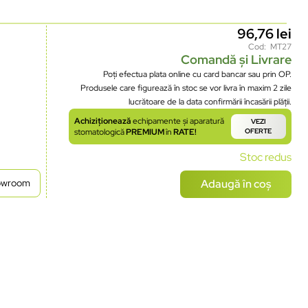
96,76
lei
Cod: MT27
Comandă și Livrare
Poți efectua plata online cu card bancar sau prin OP.
Produsele care figurează în stoc se vor livra în maxim 2 zile
lucrătoare de la data confirmării încasării plății.
Achiziționează
echipamente și aparatură
VEZI
stomatologică
PREMIUM
în
RATE!
OFERTE
Stoc redus
Adaugă în coș
howroom