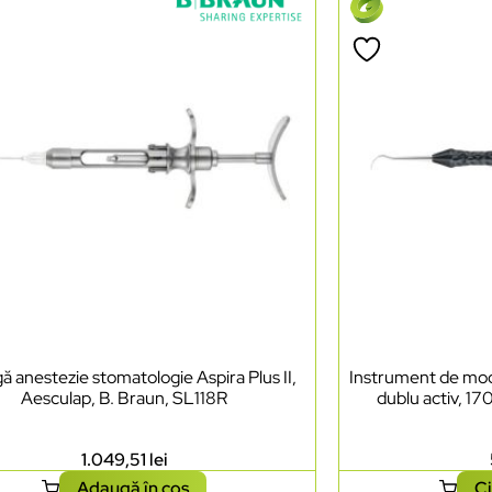
ă anestezie stomatologie Aspira Plus II,
Instrument de mode
Aesculap, B. Braun, SL118R
dublu activ, 17
1.049,51
lei
Adaugă în coș
Ci