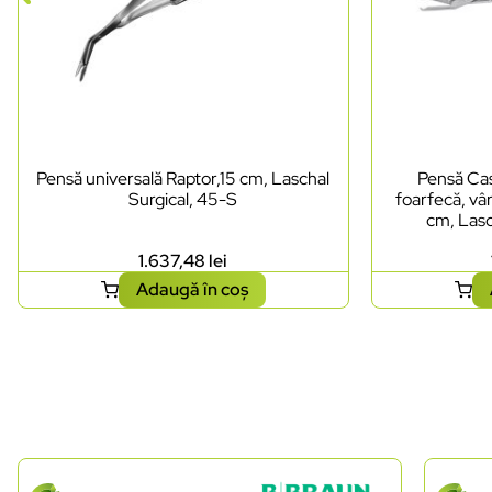
Pensă universală Raptor,15 cm, Laschal
Pensă Cas
Surgical, 45-S
foarfecă, vâr
cm, Lasc
1.637,48
lei
Adaugă în coș