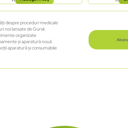
ăți despre proceduri medicale
uri noi lansate de Gursk
imente organizate
Abona
pamente și aparatură nouă
oții aparatură și consumabile