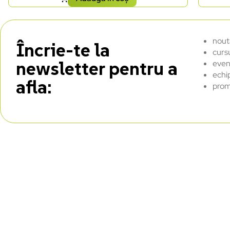
nout
Încrie-te la
curs
newsletter pentru a
even
echi
afla:
prom