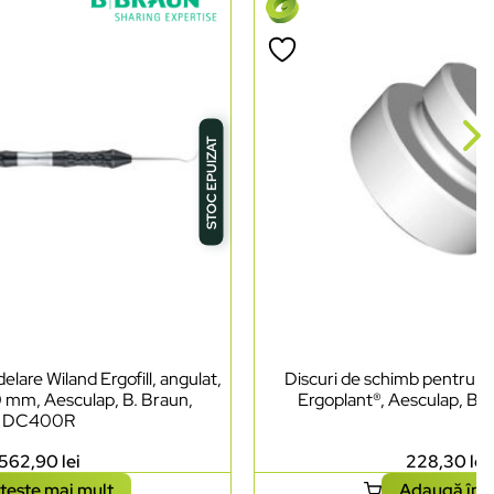
STOC EPUIZAT
lare Wiland Ergofill, angulat,
Discuri de schimb pentru ci
0 mm, Aesculap, B. Braun,
Ergoplant®, Aesculap, B.
DC400R
562,90
lei
228,30
lei
tește mai mult
Adaugă în 