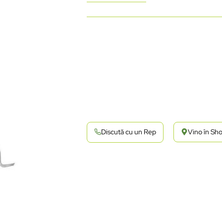
Discută cu un Rep
Vino în S