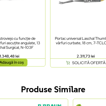
troviejo cu funcție de
Portac universal Laschal Thum
furi ascuțite angulate, 13
vârfuri curbate, 18 cm, 7-TC
hal Surgical, N-103F
1.348,48
lei
2.311,73
lei
Adaugă în coș
SOLICITĂ OFERTĂ
Produse Similare