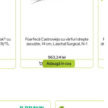
lok® cu
Foarfecă Castroviejo cu vârfuri drepte
Por
LCR/TL
ascuțite, 14 cm, Laschal Surgical, N-1
drep
963,24
lei
Adaugă în coș