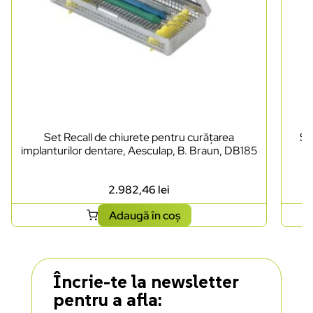
Set Recall de chiurete pentru curățarea
Se
implanturilor dentare, Aesculap, B. Braun, DB185
2.982,46
lei
Adaugă în coș
Încrie-te la newsletter
pentru a afla: