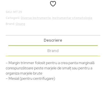
SKU:
MT29
Categorii:
Diverse Instrumente
,
Instrumentar stomatologie
Brand:
Osung
Descriere
Brand
– Margin trimmer folosit pentru a crea panta marginală
corespunzătoare peste marjele de smalț sau pentru a
organiza marjele brute
– Mesial (pentru centrifugare)