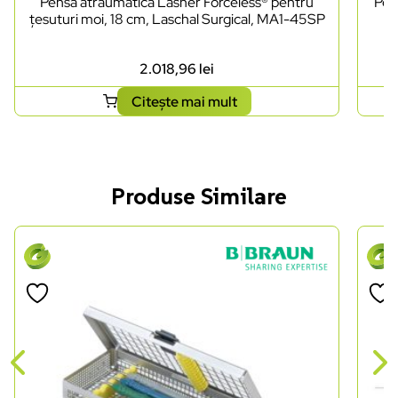
Pensă atraumatică Lasner Forceless® pentru
Pen
țesuturi moi, 18 cm, Laschal Surgical, MA1-45SP
2.018,96
lei
Citește mai mult
Produse Similare