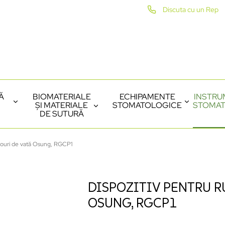
Discuta cu un Rep
Ă
BIOMATERIALE
ECHIPAMENTE
INSTRU
ȘI MATERIALE
STOMATOLOGICE
STOMAT
DE SUTURĂ
ulouri de vată Osung, RGCP1
DISPOZITIV PENTRU R
OSUNG, RGCP1