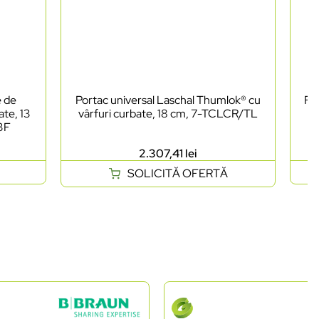
e de
Portac universal Laschal Thumlok® cu
Foa
ate, 13
vârfuri curbate, 18 cm, 7-TCLCR/TL
as
03F
2.307,41
lei
SOLICITĂ OFERTĂ