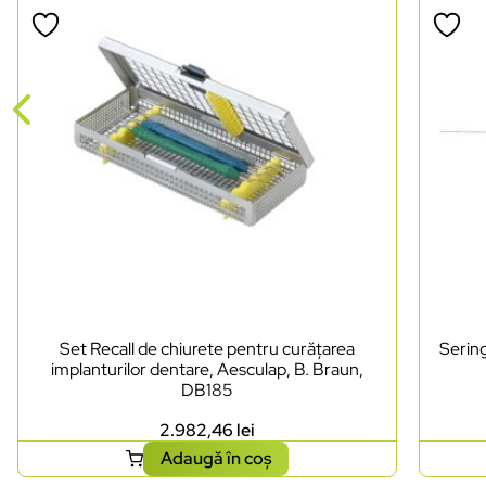
Set Recall de chiurete pentru curățarea
Sering
implanturilor dentare, Aesculap, B. Braun,
DB185
2.982,46
lei
Adaugă în coș