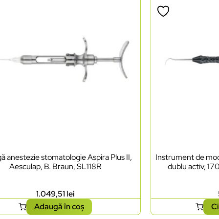
ă anestezie stomatologie Aspira Plus II,
Instrument de mode
Aesculap, B. Braun, SL118R
dublu activ, 17
1.049,51
lei
Adaugă în coș
Ci