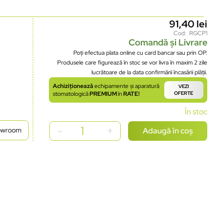
91,40
lei
Cod: RGCP1
Comandă și Livrare
Poți efectua plata online cu card bancar sau prin OP.
Produsele care figurează în stoc se vor livra în maxim 2 zile
lucrătoare de la data confirmării încasării plății.
Achiziționează
echipamente și aparatură
VEZI
stomatologică
PREMIUM
în
RATE!
OFERTE
În stoc
Adaugă în coș
howroom