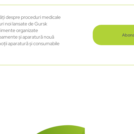
ăți despre proceduri medicale
uri noi lansate de Gursk
imente organizate
Abona
pamente și aparatură nouă
oții aparatură și consumabile