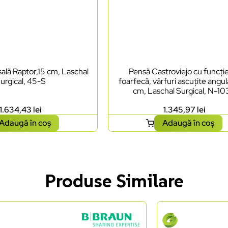
ală Raptor,15 cm, Laschal
Pensă Castroviejo cu funcți
urgical, 45-S
foarfecă, vârfuri ascuțite angul
cm, Laschal Surgical, N-1
1.634,43
lei
1.345,97
lei
Adaugă în coș
Adaugă în coș
Produse Similare