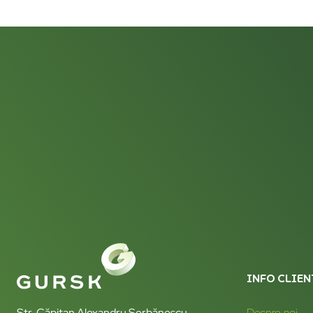
INFO CLIEN
Str. Căpitan Alexandru Șerbănescu
Despre noi