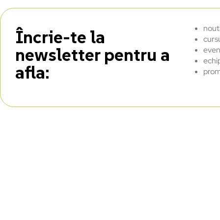
nout
Încrie-te la
curs
newsletter pentru a
even
echi
afla:
prom