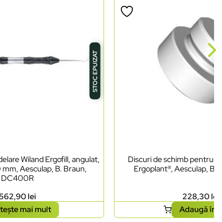
STOC EPUIZAT
lare Wiland Ergofill, angulat,
Discuri de schimb pentru ci
0 mm, Aesculap, B. Braun,
Ergoplant®, Aesculap, B.
DC400R
562,90
lei
228,30
lei
tește mai mult
Adaugă în 