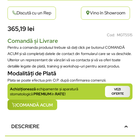
Discută cu un Rep
Vino în Showroom
365,19
lei
Cod: MGT5515
Comandă și Livrare
Pentru a comanda produsul trebuie să dați click pe butonul COMANDĂ
ACUM și să completați datele de contact din formularul care se va deschide.
Ulterior un reprezentant de vânzări vă va contacta și vă va oferi toate
detaliile legate de plată, training și workshop-uri pentru acest produs.
Modalități de Plată
Plata se poate efectua prin O.P. după confirmarea comenzii.
Achiziționează
echipamente și aparatură
VEZI
stomatologică
PREMIUM
în
RATE!
OFERTE
COMANDĂ ACUM
DESCRIERE