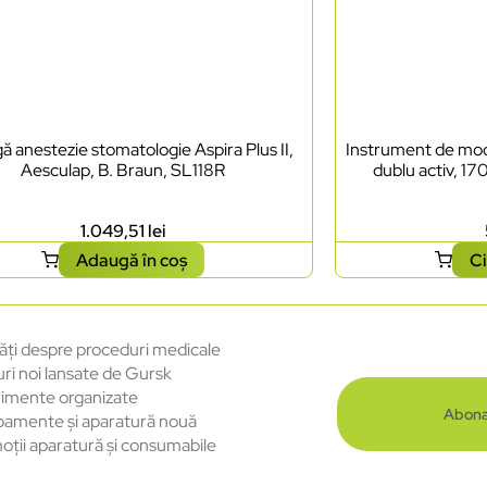
ă anestezie stomatologie Aspira Plus II,
Instrument de mode
Aesculap, B. Braun, SL118R
dublu activ, 17
1.049,51
lei
Adaugă în coș
Ci
ăți despre proceduri medicale
uri noi lansate de Gursk
imente organizate
Abona
pamente și aparatură nouă
oții aparatură și consumabile