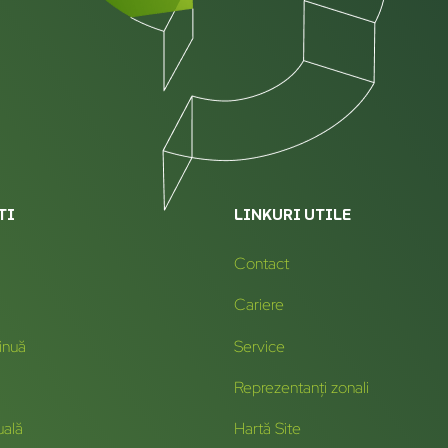
TI
LINKURI UTILE
Contact
Cariere
inuă
Service
Reprezentanți zonali
uală
Hartă Site