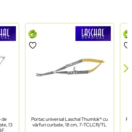
e de
Portac universal Laschal Thumlok® cu
Foa
ate, 13
vârfuri curbate, 18 cm, 7-TCLCR/TL
as
03F