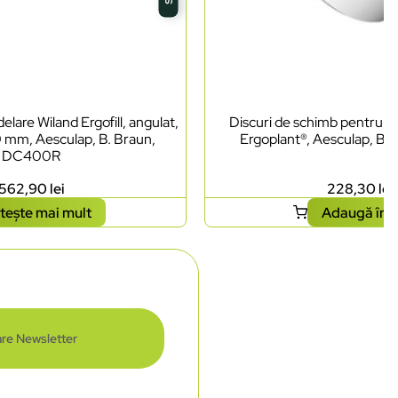
lare Wiland Ergofill, angulat,
Discuri de schimb pentru ci
0 mm, Aesculap, B. Braun,
Ergoplant®, Aesculap, B.
DC400R
562,90
lei
228,30
lei
tește mai mult
Adaugă în 
re Newsletter