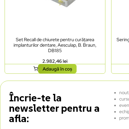
Set Recall de chiurete pentru curățarea
Sering
implanturilor dentare, Aesculap, B. Braun,
DB185
2.982,46
lei
Adaugă în coș
nout
Încrie-te la
curs
newsletter pentru a
even
echi
afla:
prom