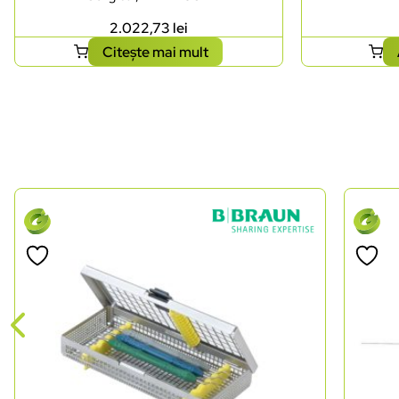
2.022,73
lei
Citește mai mult