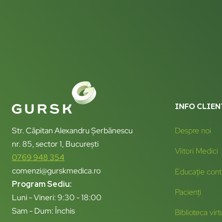
INFO CLIEN
Str. Căpitan Alexandru Șerbănescu
Despre noi
nr. 85, sector 1, București
Viitori Medici
0769 948 354
comenzi@gurskmedica.ro
Educație cont
Program Sediu:
Pacienți
Luni - Vineri: 9:30 - 18:00
Sam - Dum: Închis
Biblioteca virt