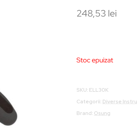
248,53
lei
Stoc epuizat
SKU:
ELL30K
Categorii:
Diverse Inst
Brand:
Osung