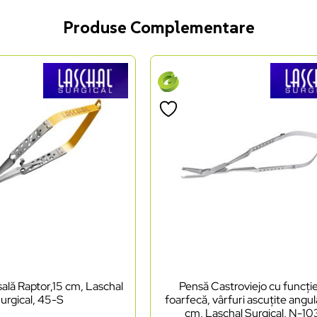
Produse Complementare
ală Raptor,15 cm, Laschal
Pensă Castroviejo cu funcți
urgical, 45-S
foarfecă, vârfuri ascuțite angul
cm, Laschal Surgical, N-1