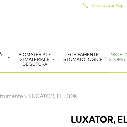
Discuta cu un Rep
Ă
BIOMATERIALE
ECHIPAMENTE
INSTRU
ȘI MATERIALE
STOMATOLOGICE
STOMAT
DE SUTURĂ
strumente
»
LUXATOR, ELL30K
LUXATOR, E