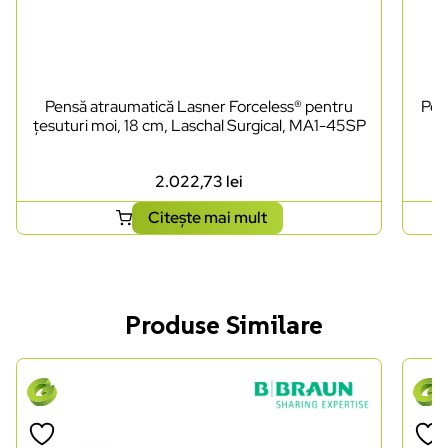
Pensă atraumatică Lasner Forceless® pentru
Pen
țesuturi moi, 18 cm, Laschal Surgical, MA1-45SP
2.022,73
lei
Citește mai mult
Produse Similare