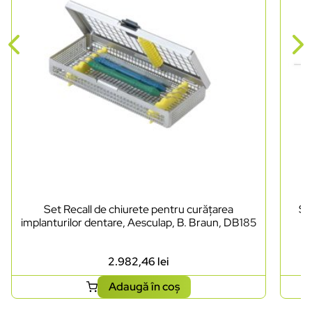
Set Recall de chiurete pentru curățarea
Se
implanturilor dentare, Aesculap, B. Braun, DB185
2.982,46
lei
Adaugă în coș