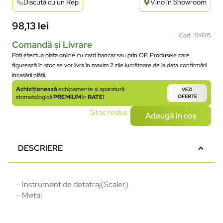
Discută cu un Rep
Vino în Showroom
98,13
lei
Cod: SYG15
Comandă și Livrare
Poți efectua plata online cu card bancar sau prin OP. Produsele care
figurează în stoc se vor livra în maxim 2 zile lucrătoare de la data confirmării
încasării plății.
Achiziționează
echipamente și aparatură
VEZI
stomatologică
PREMIUM
în
RATE!
OFERTE
Stoc redus
Adaugă în coș
DESCRIERE
– Instrument de detatraj(Scaler)
– Metal