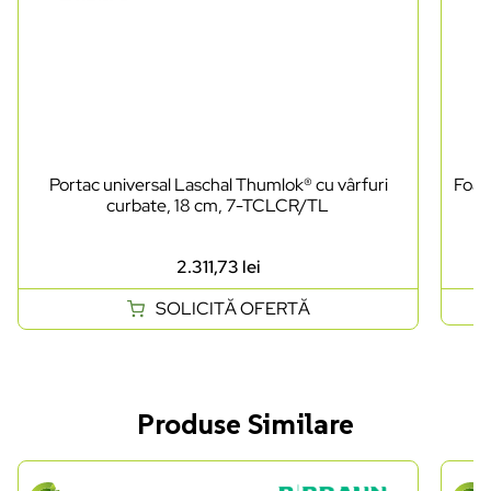
Portac universal Laschal Thumlok® cu vârfuri
Foarf
curbate, 18 cm, 7-TCLCR/TL
2.311,73
lei
SOLICITĂ OFERTĂ
Produse Similare