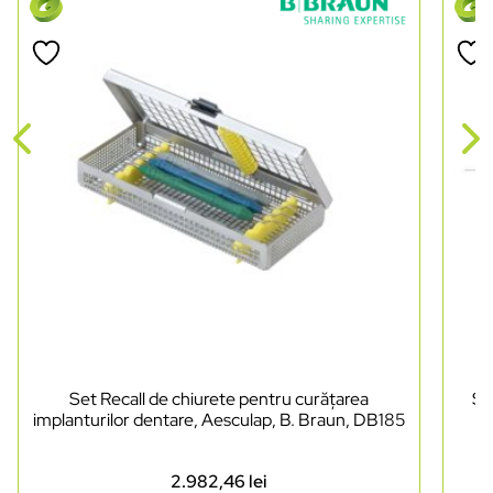
Set Recall de chiurete pentru curățarea
Se
implanturilor dentare, Aesculap, B. Braun, DB185
2.982,46
lei