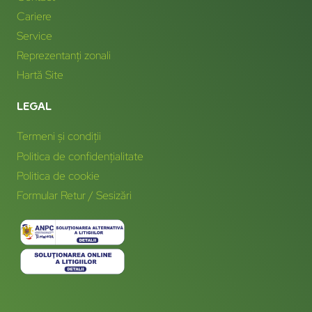
Cariere
Service
Reprezentanți zonali
Hartă Site
LEGAL
Termeni și condiții
Politica de confidențialitate
Politica de cookie
Formular Retur / Sesizări