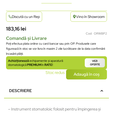
Discută cu un Rep
Vino în Showroom
183,16
lei
Cod: ORWBP2
Comandă și Livrare
Poți efectua plata online cu card bancar sau prin OP. Produsele care
figurează în stoc se vor livra în maxim 2 zile lucrătoare de la data confirmării
încasării plății.
Achiziționează
echipamente și aparatură
VEZI
stomatologică
PREMIUM
în
RATE!
OFERTE
Stoc redus
Adaugă în coș
DESCRIERE
– Instrument stomatoloic folosit pentru împingerea și