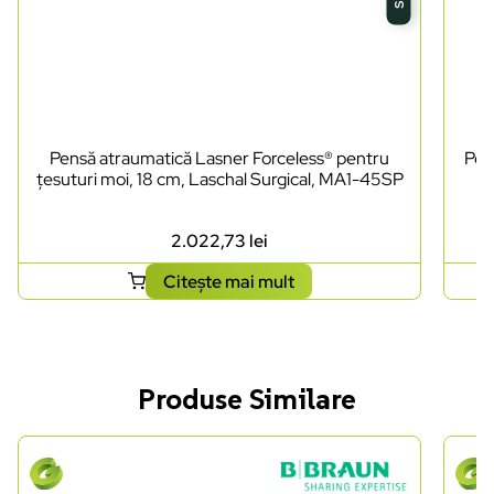
Pensă atraumatică Lasner Forceless® pentru
Pen
țesuturi moi, 18 cm, Laschal Surgical, MA1-45SP
2.022,73
lei
Citește mai mult
Produse Similare