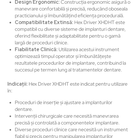
Design Ergonomic:
Construcția ergonomic asigură o
manevrare confortabilă și precisă, reducând oboseala
practicianului și îmbunătățind eficiența procedurală.
Compatibilitate Extinsă:
Hex Driver XHDHT este
compatibil cu diverse sisteme de implanturi dentare,
oferind flexibilitate și adaptabilitate pentru o gamă
largă de proceduri clinice.
Fiabilitate Clinică:
Utilizarea acestui instrument
optimizează timpul operator și îmbunătățește
rezultatele procedurilor de implantare, contribuind la
succesul pe termen lung al tratamentelor dentare.
Indicații:
Hex Driver XHDHT este indicat pentru utilizare
în:
Proceduri de inserție și ajustare a implanturilor
dentare.
Intervenții chirurgicale care necesită manevrarea
precisă și controlată a componentelor implantare.
Diverse proceduri clinice care necesită un instrument
fiabil și precis pentru manipularea implanturilor