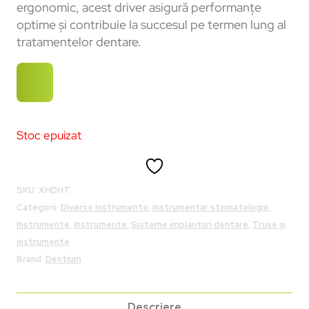
ergonomic, acest driver asigură performanțe
optime și contribuie la succesul pe termen lung al
tratamentelor dentare.
Stoc epuizat
SKU:
XHDHT
Categorii:
Diverse Instrumente
,
Instrumentar stomatologie
,
Instrumente
,
Instrumente
,
Sisteme implanturi dentare
,
Truse și
instrumente
Brand:
Dentium
Descriere