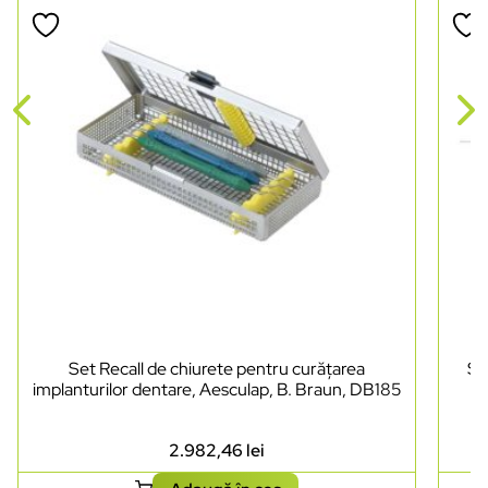
Set Recall de chiurete pentru curățarea
Se
implanturilor dentare, Aesculap, B. Braun, DB185
2.982,46
lei