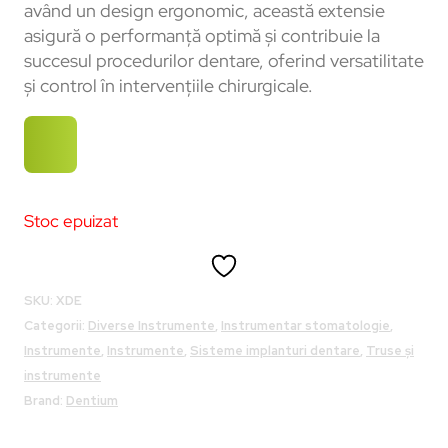
având un design ergonomic, această extensie
asigură o performanță optimă și contribuie la
succesul procedurilor dentare, oferind versatilitate
și control în intervențiile chirurgicale.
Stoc epuizat
SKU:
XDE
Categorii:
Diverse Instrumente
,
Instrumentar stomatologie
,
Instrumente
,
Instrumente
,
Sisteme implanturi dentare
,
Truse și
instrumente
Brand:
Dentium