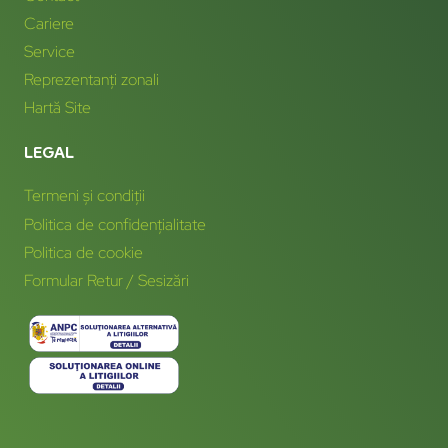
Cariere
Service
Reprezentanți zonali
Hartă Site
LEGAL
Termeni și condiții
Politica de confidențialitate
Politica de cookie
Formular Retur / Sesizări