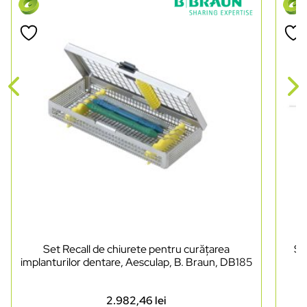
Set Recall de chiurete pentru curățarea
Se
implanturilor dentare, Aesculap, B. Braun, DB185
2.982,46
lei