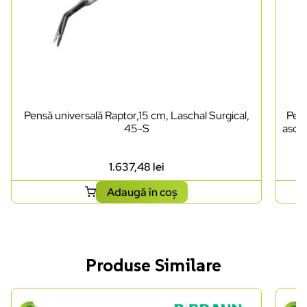
Pensă universală Raptor,15 cm, Laschal Surgical,
Pens
45-S
ascuț
1.637,48
lei
Adaugă în coș
Produse Similare