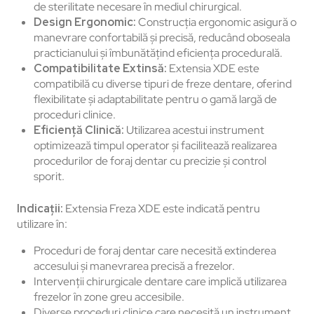
de sterilitate necesare în mediul chirurgical.
Design Ergonomic:
Construcția ergonomic asigură o
manevrare confortabilă și precisă, reducând oboseala
practicianului și îmbunătățind eficiența procedurală.
Compatibilitate Extinsă:
Extensia XDE este
compatibilă cu diverse tipuri de freze dentare, oferind
flexibilitate și adaptabilitate pentru o gamă largă de
proceduri clinice.
Eficiență Clinică:
Utilizarea acestui instrument
optimizează timpul operator și facilitează realizarea
procedurilor de foraj dentar cu precizie și control
sporit.
Indicații:
Extensia Freza XDE este indicată pentru
utilizare în:
Proceduri de foraj dentar care necesită extinderea
accesului și manevrarea precisă a frezelor.
Intervenții chirurgicale dentare care implică utilizarea
frezelor în zone greu accesibile.
Diverse proceduri clinice care necesită un instrument