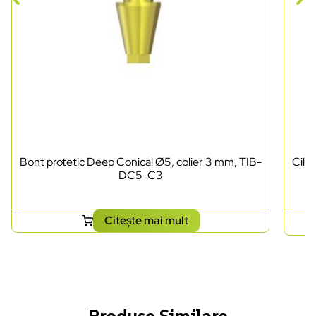
Bont protetic Deep Conical Ø5, colier 3 mm, TIB-
Cili
DC5-C3
Citește mai mult
Produse Similare