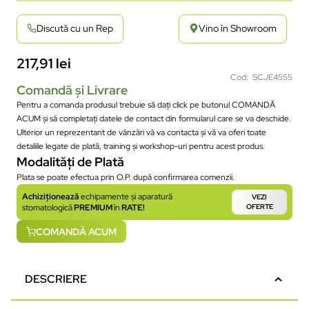
Discută cu un Rep
Vino în Showroom
217,91
lei
Cod: SCJE4555
Comandă și Livrare
Pentru a comanda produsul trebuie să dați click pe butonul COMANDĂ
ACUM și să completați datele de contact din formularul care se va deschide.
Ulterior un reprezentant de vânzări vă va contacta și vă va oferi toate
detaliile legate de plată, training și workshop-uri pentru acest produs.
Modalități de Plată
Plata se poate efectua prin O.P. după confirmarea comenzii.
Achiziționează
echipamente și aparatură
VEZI
stomatologică
PREMIUM
în
RATE!
OFERTE
COMANDĂ ACUM
DESCRIERE