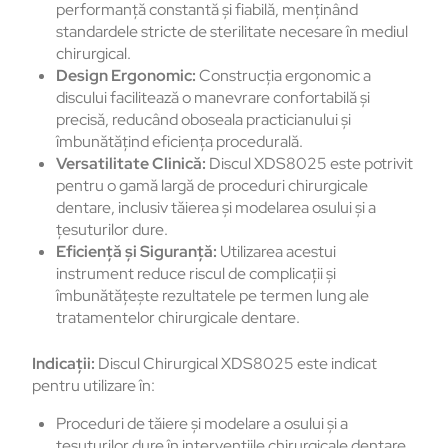
performanță constantă și fiabilă, menținând
standardele stricte de sterilitate necesare în mediul
chirurgical.
Design Ergonomic:
Construcția ergonomic a
discului facilitează o manevrare confortabilă și
precisă, reducând oboseala practicianului și
îmbunătățind eficiența procedurală.
Versatilitate Clinică:
Discul XDS8025 este potrivit
pentru o gamă largă de proceduri chirurgicale
dentare, inclusiv tăierea și modelarea osului și a
țesuturilor dure.
Eficiență și Siguranță:
Utilizarea acestui
instrument reduce riscul de complicații și
îmbunătățește rezultatele pe termen lung ale
tratamentelor chirurgicale dentare.
Indicații:
Discul Chirurgical XDS8025 este indicat
pentru utilizare în:
Proceduri de tăiere și modelare a osului și a
țesuturilor dure în intervențiile chirurgicale dentare.