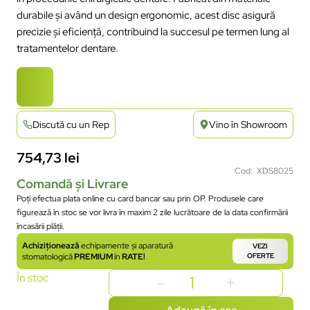
durabile și având un design ergonomic, acest disc asigură
precizie și eficiență, contribuind la succesul pe termen lung al
tratamentelor dentare.
Discută cu un Rep
Vino în Showroom
754,73
lei
Cod: XDS8025
Comandă și Livrare
Poți efectua plata online cu card bancar sau prin OP. Produsele care
figurează în stoc se vor livra în maxim 2 zile lucrătoare de la data confirmării
încasării plății.
Achiziționează
echipamente și aparatură
VEZI
stomatologică
PREMIUM
în
RATE!
OFERTE
În stoc