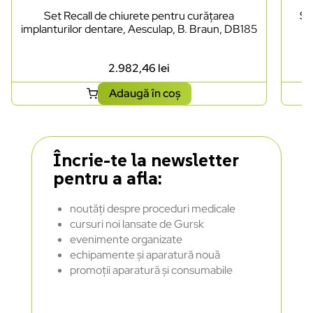
Set Recall de chiurete pentru curățarea
Se
implanturilor dentare, Aesculap, B. Braun, DB185
2.982,46
lei
Adaugă în coș
Încrie-te la newsletter
pentru a afla:
noutăți despre proceduri medicale
cursuri noi lansate de Gursk
evenimente organizate
echipamente și aparatură nouă
promoții aparatură și consumabile