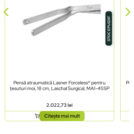
STOC EPUIZAT
Pensă atraumatică Lasner Forceless® pentru
Pen
țesuturi moi, 18 cm, Laschal Surgical, MA1-45SP
2.022,73
lei
Citește mai mult