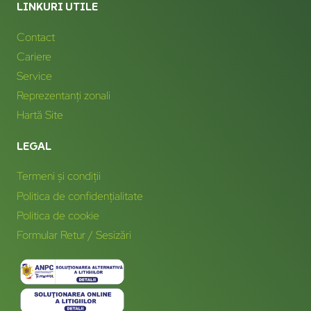
LINKURI UTILE
Contact
Cariere
Service
Reprezentanți zonali
Hartă Site
LEGAL
Termeni și condiții
Politica de confidențialitate
Politica de cookie
Formular Retur / Sesizări