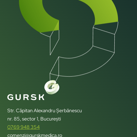
Str. Căpitan Alexandru Șerbănescu
nr. 85, sector 1, București
0769 948 354
comenzi@gurskmedica.ro