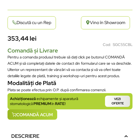
Discută cu un Rep
Vino în Showroom
353,44
lei
Cod: SGC55CBL
Comandă și Livrare
Pentru a comanda produsul trebuie să dați click pe butonul COMANDĂ
ACUM și să completați datele de contact din formularul care se va deschide.
Ulterior un reprezentant de vânzări vă va contacta și vă va oferi toate
detaliile legate de plată, training și workshop-uri pentru acest produs.
Modalități de Plată
Plata se poate efectua prin O.P. după confirmarea comenzii.
Achiziționează
echipamente și aparatură
VEZI
stomatologică
PREMIUM
în
RATE!
OFERTE
COMANDĂ ACUM
DESCRIERE