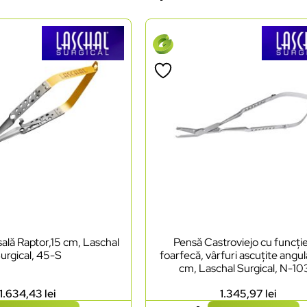
ală Raptor,15 cm, Laschal
Pensă Castroviejo cu funcți
urgical, 45-S
foarfecă, vârfuri ascuțite angul
cm, Laschal Surgical, N-1
1.634,43
lei
1.345,97
lei