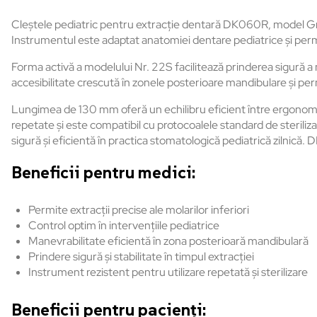
Cleștele pediatric pentru extracție dentară DK060R, model Gray 
Instrumentul este adaptat anatomiei dentare pediatrice și permite
Forma activă a modelului Nr. 22S facilitează prinderea sigură a m
accesibilitate crescută în zonele posterioare mandibulare și pe
Lungimea de 130 mm oferă un echilibru eficient între ergonomie, 
repetate și este compatibil cu protocoalele standard de sterilizar
sigură și eficientă în practica stomatologică pediatrică zilnică
Beneficii pentru medici:
Permite extracții precise ale molarilor inferiori
Control optim în intervențiile pediatrice
Manevrabilitate eficientă în zona posterioară mandibulară
Prindere sigură și stabilitate în timpul extracției
Instrument rezistent pentru utilizare repetată și sterilizare
Beneficii pentru pacienți: