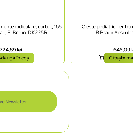
mente radiculare, curbat, 165
Clește pediatric pentru ext
ap, B. Braun, DK225R
B.Braun Aesculap,
724,89
lei
646,09
lei
daugă în coș
Citește mai 
re Newsletter