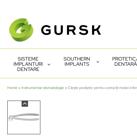
SISTEME
SOUTHERN
PROTETIC
IMPLANTURI
IMPLANTS
DENTARĂ
DENTARE
Home
»
Instrumentar stomatologie
»
Clește pediatric pentru extracții molari in