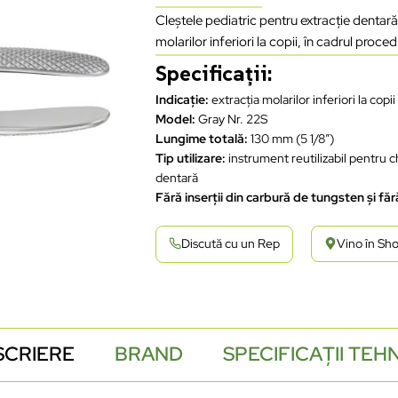
Cleștele pediatric pentru extracție denta
molarilor inferiori la copii, în cadrul proce
Specificații:
Indicație:
extracția molarilor inferiori la copii
Model:
Gray Nr. 22S
Lungime totală:
130 mm (5 1/8″)
Tip utilizare:
instrument reutilizabil pentru c
dentară
Fără inserții din carbură de tungsten și făr
Discută cu un Rep
Vino în S
SCRIERE
BRAND
SPECIFICAȚII TEH