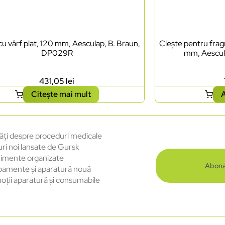
cu vârf plat, 120 mm, Aesculap, B. Braun,
Clește pentru frag
DP029R
mm, Aescul
431,05
lei
Citește mai mult
A
ăți despre proceduri medicale
uri noi lansate de Gursk
imente organizate
Abona
pamente și aparatură nouă
oții aparatură și consumabile