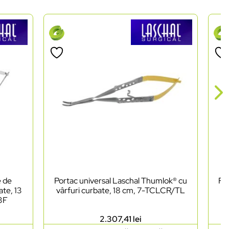
e de
Portac universal Laschal Thumlok® cu
Foa
ate, 13
vârfuri curbate, 18 cm, 7-TCLCR/TL
as
03F
2.307,41
lei