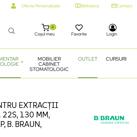
Oferte Personalizate
Biblioteca
Contact
0
Coșul meu
Favorite
Login
MENTAR
MOBILIER
OUTLET
CURSURI
OLOGIE
CABINET
STOMATOLOGIC
NTRU EXTRACȚII
 22S, 130 MM,
, B. BRAUN,