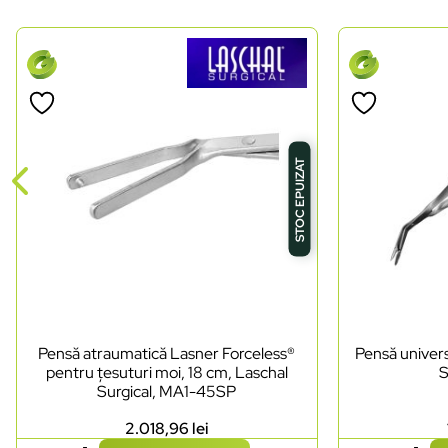
STOC EPUIZAT
Pensă atraumatică Lasner Forceless®
Pensă univers
pentru țesuturi moi, 18 cm, Laschal
S
Surgical, MA1-45SP
2.018,96
lei