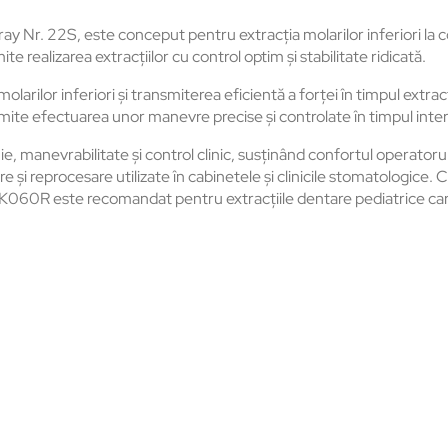
Nr. 22S, este conceput pentru extracția molarilor inferiori la cop
 realizarea extracțiilor cu control optim și stabilitate ridicată.
olarilor inferiori și transmiterea eficientă a forței în timpul extra
rmite efectuarea unor manevre precise și controlate în timpul inte
manevrabilitate și control clinic, susținând confortul operatorului
e și reprocesare utilizate în cabinetele și clinicile stomatologice. C
. DK060R este recomandat pentru extracțiile dentare pediatrice care