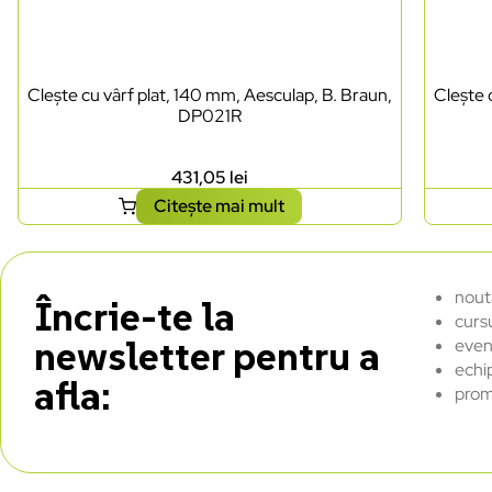
Clește cu vârf plat, 140 mm, Aesculap, B. Braun,
Clește 
DP021R
431,05
lei
Citește mai mult
nout
Încrie-te la
curs
newsletter pentru a
even
echi
afla:
prom