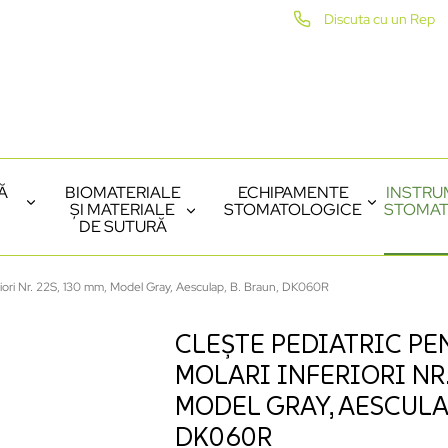
Discuta cu un Rep
Ă
BIOMATERIALE
ECHIPAMENTE
INSTRU
ȘI MATERIALE
STOMATOLOGICE
STOMAT
DE SUTURĂ
feriori Nr. 22S, 130 mm, Model Gray, Aesculap, B. Braun, DK060R
CLEȘTE PEDIATRIC PE
MOLARI INFERIORI NR.
MODEL GRAY, AESCULAP
DK060R