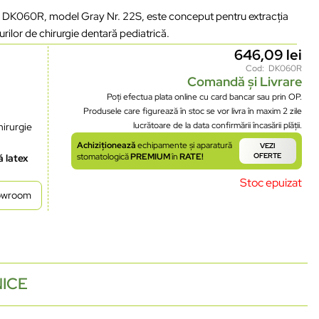
ră DK060R, model Gray Nr. 22S, este conceput pentru extracția
durilor de chirurgie dentară pediatrică.
646,09
lei
Cod: DK060R
Comandă și Livrare
Poți efectua plata online cu card bancar sau prin OP.
Produsele care figurează în stoc se vor livra în maxim 2 zile
lucrătoare de la data confirmării încasării plății.
hirurgie
Achiziționează
echipamente și aparatură
VEZI
stomatologică
PREMIUM
în
RATE!
OFERTE
ă latex
Stoc epuizat
howroom
NICE