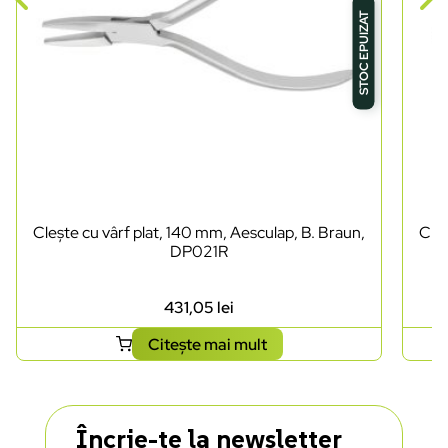
STOC EPUIZAT
Clește cu vârf plat, 140 mm, Aesculap, B. Braun,
Cleș
DP021R
431,05
lei
Citește mai mult
Încrie-te la newsletter