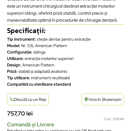
este un instrument chirurgical destinat extracției molarilor
superiori stângi, oferind priză stabilă, control precis și
manevrabilitate optimă în procedurile de chirurgie dentară.
Specificații:
Tip instrument:
clește dentar pentru extracție
Model:
Nr. 53L American Pattern
Configurație:
stânga
Utilizare:
extracția molarilor superiori
Design
: American Pattern
Priză:
stabilă și adaptată anatomic
Tip utilizare:
instrument reutilizabil
Compatibil cu sterilizare standard
Discută cu un Rep
Vino în Showroom
757,70
lei
Cod: DI154R
Comandă și Livrare
Poți efectua plata online cu card bancar sau prin OP. Produsele care