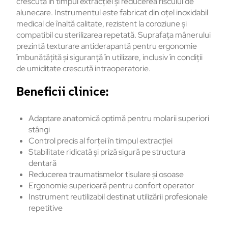
crescută în timpul extracției și reducerea riscului de
alunecare. Instrumentul este fabricat din oțel inoxidabil
medical de înaltă calitate, rezistent la coroziune și
compatibil cu sterilizarea repetată. Suprafața mânerului
prezintă texturare antiderapantă pentru ergonomie
îmbunătățită și siguranță în utilizare, inclusiv în condiții
de umiditate crescută intraoperatorie.
Beneficii clinice:
Adaptare anatomică optimă pentru molarii superiori
stângi
Control precis al forței în timpul extracției
Stabilitate ridicată și priză sigură pe structura
dentară
Reducerea traumatismelor tisulare și osoase
Ergonomie superioară pentru confort operator
Instrument reutilizabil destinat utilizării profesionale
repetitive