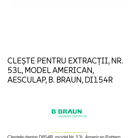
CLEȘTE PENTRU EXTRACȚII, NR.
53L, MODEL AMERICAN,
AESCULAP, B. BRAUN, DI154R
Cleștele dentar DI154R, model Nr. 53L American Pattern,