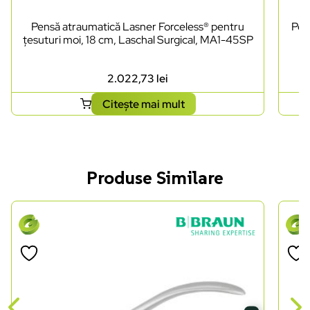
Pensă atraumatică Lasner Forceless® pentru
Pen
țesuturi moi, 18 cm, Laschal Surgical, MA1-45SP
2.022,73
lei
Citește mai mult
Produse Similare