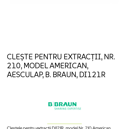
CLEȘTE PENTRU EXTRACȚII, NR.
210, MODEL AMERICAN,
AESCULAP, B. BRAUN, DI121R
Cleștele pentru extracții DI121R, model Nr. 210 American