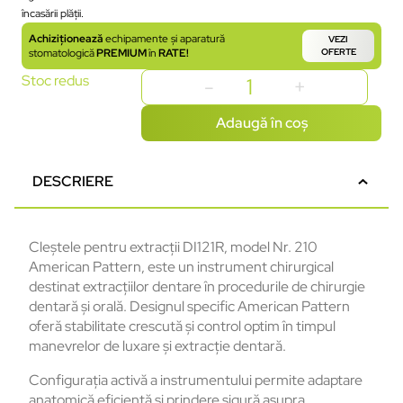
încasării plății.
Achiziționează
echipamente și aparatură
VEZI
stomatologică
PREMIUM
în
RATE!
OFERTE
Stoc redus
Adaugă în coș
DESCRIERE
Cleștele pentru extracții DI121R, model Nr. 210
American Pattern, este un instrument chirurgical
destinat extracțiilor dentare în procedurile de chirurgie
dentară și orală. Designul specific American Pattern
oferă stabilitate crescută și control optim în timpul
manevrelor de luxare și extracție dentară.
Configurația activă a instrumentului permite adaptare
anatomică eficientă și prindere sigură asupra