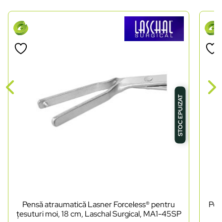
STOC EPUIZAT
Pensă atraumatică Lasner Forceless® pentru
Pen
țesuturi moi, 18 cm, Laschal Surgical, MA1-45SP