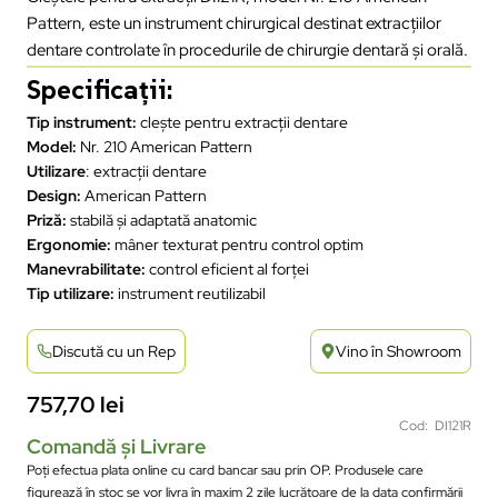
Pattern, este un instrument chirurgical destinat extracțiilor
dentare controlate în procedurile de chirurgie dentară și orală.
Specificații:
Tip instrument:
clește pentru extracții dentare
Model:
Nr. 210 American Pattern
Utilizare
: extracții dentare
Design:
American Pattern
Priză:
stabilă și adaptată anatomic
Ergonomie:
mâner texturat pentru control optim
Manevrabilitate:
control eficient al forței
Tip utilizare:
instrument reutilizabil
Discută cu un Rep
Vino în Showroom
757,70
lei
Cod: DI121R
Comandă și Livrare
Poți efectua plata online cu card bancar sau prin OP. Produsele care
figurează în stoc se vor livra în maxim 2 zile lucrătoare de la data confirmării