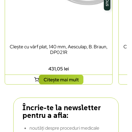
Clește cu vârf plat, 140 mm, Aesculap, B. Braun,
Cleș
DP021R
431,05
lei
Citește mai mult
Încrie-te la newsletter
pentru a afla:
noutăți despre proceduri medicale