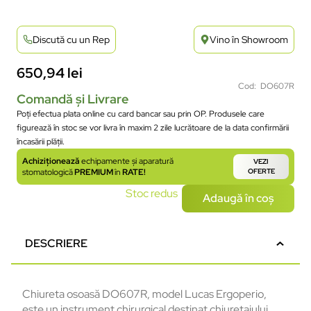
Discută cu un Rep
Vino în Showroom
650,94
lei
Cod: DO607R
Comandă și Livrare
Poți efectua plata online cu card bancar sau prin OP. Produsele care
figurează în stoc se vor livra în maxim 2 zile lucrătoare de la data confirmării
încasării plății.
Achiziționează
echipamente și aparatură
VEZI
stomatologică
PREMIUM
în
RATE!
OFERTE
Stoc redus
Adaugă în coș
DESCRIERE
Chiureta osoasă DO607R, model Lucas Ergoperio,
este un instrument chirurgical destinat chiuretajului