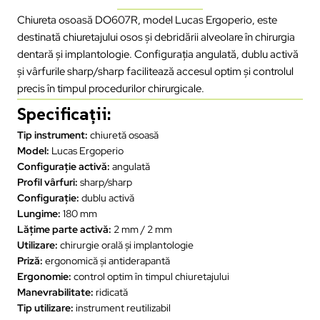
Chiureta osoasă DO607R, model Lucas Ergoperio, este
destinată chiuretajului osos și debridării alveolare în chirurgia
dentară și implantologie. Configurația angulată, dublu activă
și vârfurile sharp/sharp facilitează accesul optim și controlul
precis în timpul procedurilor chirurgicale.
Specificații:
Tip instrument:
chiuretă osoasă
Model:
Lucas Ergoperio
Configurație activă:
angulată
Profil vârfuri:
sharp/sharp
Configurație:
dublu activă
Lungime:
180 mm
Lățime parte activă:
2 mm / 2 mm
Utilizare:
chirurgie orală și implantologie
Priză:
ergonomică și antiderapantă
Ergonomie:
control optim în timpul chiuretajului
Manevrabilitate:
ridicată
Tip utilizare:
instrument reutilizabil