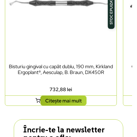
STOC EPUIZAT
Bisturiu gingival cu capăt dublu, 190 mm, Kirkland
Ch
Ergoplant®, Aesculap, B. Braun, DX450R
an
732,88
lei
Citește mai mult
Încrie-te la newsletter