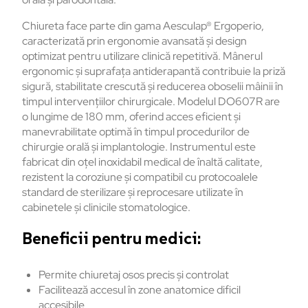
Chiureta face parte din gama Aesculap® Ergoperio,
caracterizată prin ergonomie avansată și design
optimizat pentru utilizare clinică repetitivă. Mânerul
ergonomic și suprafața antiderapantă contribuie la priză
sigură, stabilitate crescută și reducerea oboselii mâinii în
timpul intervențiilor chirurgicale. Modelul DO607R are
o lungime de 180 mm, oferind acces eficient și
manevrabilitate optimă în timpul procedurilor de
chirurgie orală și implantologie. Instrumentul este
fabricat din oțel inoxidabil medical de înaltă calitate,
rezistent la coroziune și compatibil cu protocoalele
standard de sterilizare și reprocesare utilizate în
cabinetele și clinicile stomatologice.
Beneficii pentru medici:
Permite chiuretaj osos precis și controlat
Facilitează accesul în zone anatomice dificil
accesibile