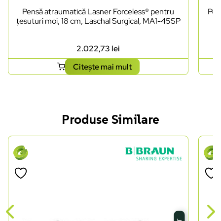
Pensă atraumatică Lasner Forceless® pentru
Pen
țesuturi moi, 18 cm, Laschal Surgical, MA1-45SP
2.022,73
lei
Citește mai mult
Produse Similare