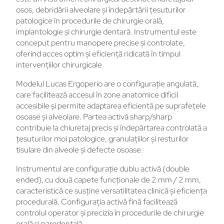
osos, debridării alveolare și îndepărtării țesuturilor
patologice în procedurile de chirurgie orală,
implantologie și chirurgie dentară. Instrumentul este
conceput pentru manopere precise și controlate,
oferind acces optim și eficiență ridicată în timpul
intervențiilor chirurgicale.
Modelul Lucas Ergoperio are o configurație angulată,
care facilitează accesul în zone anatomice dificil
accesibile și permite adaptarea eficientă pe suprafețele
osoase și alveolare. Partea activă sharp/sharp
contribuie la chiuretaj precis și îndepărtarea controlată a
țesuturilor moi patologice, granulațiilor și resturilor
tisulare din alveole și defecte osoase.
Instrumentul are configurație dublu activă (double
ended), cu două capete funcționale de 2 mm / 2 mm,
caracteristică ce susține versatilitatea clinică și eficiența
procedurală. Configurația activă fină facilitează
controlul operator și precizia în procedurile de chirurgie
orală și parodontală.