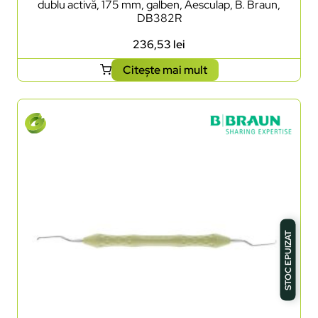
dublu activă, 175 mm, galben, Aesculap, B. Braun,
DB382R
236,53
lei
Citește mai mult
STOC EPUIZAT