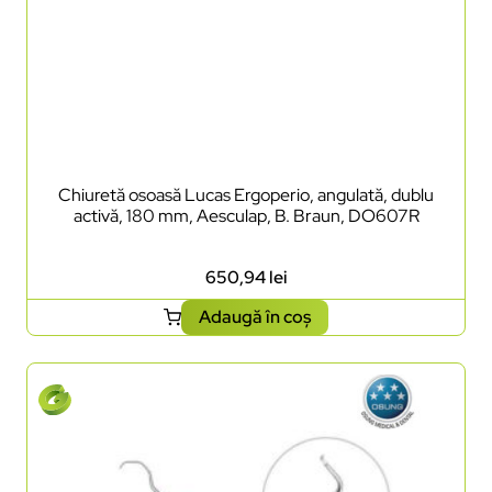
Chiuretă osoasă Lucas Ergoperio, angulată, dublu
activă, 180 mm, Aesculap, B. Braun, DO607R
650,94
lei
Adaugă în coș