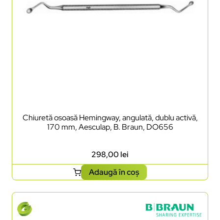
Chiuretă osoasă Hemingway, angulată, dublu activă,
170 mm, Aesculap, B. Braun, DO656
298,00
lei
Adaugă în coș