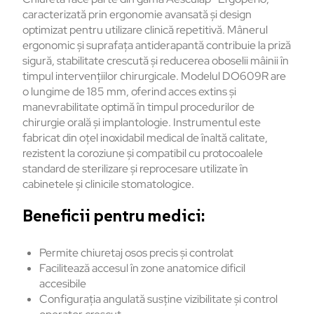
caracterizată prin ergonomie avansată și design
optimizat pentru utilizare clinică repetitivă. Mânerul
ergonomic și suprafața antiderapantă contribuie la priză
sigură, stabilitate crescută și reducerea oboselii mâinii în
timpul intervențiilor chirurgicale. Modelul DO609R are
o lungime de 185 mm, oferind acces extins și
manevrabilitate optimă în timpul procedurilor de
chirurgie orală și implantologie. Instrumentul este
fabricat din oțel inoxidabil medical de înaltă calitate,
rezistent la coroziune și compatibil cu protocoalele
standard de sterilizare și reprocesare utilizate în
cabinetele și clinicile stomatologice.
Beneficii pentru medici:
Permite chiuretaj osos precis și controlat
Facilitează accesul în zone anatomice dificil
accesibile
Configurația angulată susține vizibilitate și control