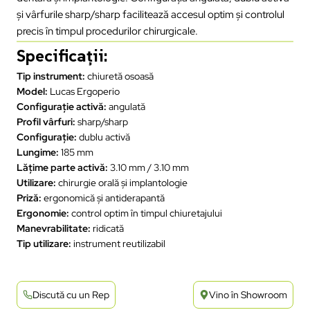
și vârfurile sharp/sharp facilitează accesul optim și controlul
precis în timpul procedurilor chirurgicale.
Specificații:
Tip instrument:
chiuretă osoasă
Model:
Lucas Ergoperio
Configurație activă:
angulată
Profil vârfuri:
sharp/sharp
Configurație:
dublu activă
Lungime:
185 mm
Lățime parte activă:
3.10 mm / 3.10 mm
Utilizare:
chirurgie orală și implantologie
Priză:
ergonomică și antiderapantă
Ergonomie:
control optim în timpul chiuretajului
Manevrabilitate:
ridicată
Tip utilizare:
instrument reutilizabil
Discută cu un Rep
Vino în Showroom