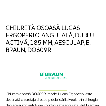
CHIURETĂ OSOASĂ LUCAS
ERGOPERIO, ANGULATĂ, DUBLU
ACTIVĂ, 185 MM, AESCULAP, B.
BRAUN, DO609R
Chiureta osoasă DO609R, model Lucas Ergoperio, este
destinată chiuretajului osos și debridării alveolare în chirurgia
dentară și implantologie. Configurația angulată, dublu activă