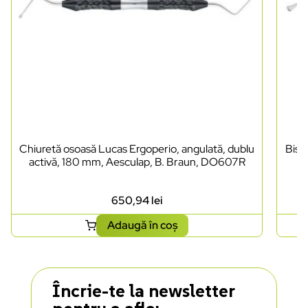
Chiuretă osoasă Lucas Ergoperio, angulată, dublu
Bist
activă, 180 mm, Aesculap, B. Braun, DO607R
650,94
lei
Adaugă în coș
Încrie-te la newsletter