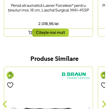
Pensă atraumatică Lasner Forceless® pentru
Pen
țesuturi moi, 18 cm, Laschal Surgical, MA1-45SP
2.018,96
lei
Citește mai mult
Produse Similare