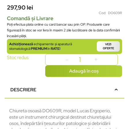
297,90
lei
Cod: DO609R
Comandă și Livrare
Poți efectua plata online cu card bancar sau prin OP. Produsele care
figurează în stoc se vor livra în maxim 2 zile lucrătoare de la data confirmării
încasării plății.
Achiziționează
echipamente și aparatură
VEZI
stomatologică
PREMIUM
în
RATE!
OFERTE
Stoc redus
Adaugă în coș
DESCRIERE
Chiureta osoasă DO609R, model Lucas Ergoperio,
este un instrument chirurgical destinat chiuretajului
osos, îndepărtării țesuturilor patologice și debridării