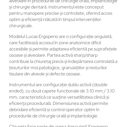
alveolare în procedurile de chirurgie orală, implantologie
și chirurgie dentară. Instrumentul este conceput
pentru manopere precise și controlate, oferind acces
optim și eficiență ridicată în timpul intervențiilor
chirurgicale.
Modelul Lucas Ergoperio are o configurație angulată,
care facilitează accesul în zone anatomice dificil
accesibile și permite adaptarea eficientă pe suprafețele
osoase și alveolare. Partea activă sharp/sharp
contribuie la chiuretaj precis și îndepărtarea controlată a
țesuturilor moi patologice, granulațiilor și resturilor
tisulare din alveole și defecte osoase.
Instrumentul are configurație dublu activă (double
ended), cu două capete funcționale de 3.10 mm / 3.10
mm, caracteristică ce susține versatilitatea clinică și
eficiența procedurală. Dimensiunea activă permite
debridare eficientă și control operator optim în
procedurile de chirurgie orală și implantologie.
Chiureta face parte din gama Aesculap® Ergoperio,