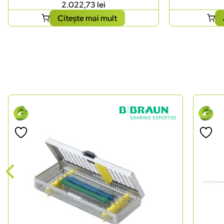
2.022,73
lei
Citește mai mult