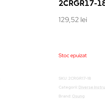
2CRGR17-1
129,52
lei
Stoc epuizat
SKU:
2CRGR17-18
Categorii:
Diverse Inst
Brand:
Osung