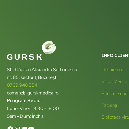
INFO CLIEN
Str. Căpitan Alexandru Șerbănescu
Despre noi
nr. 85, sector 1, București
Viitori Medici
0769 948 354
comenzi@gurskmedica.ro
Educație cont
Program Sediu:
Pacienți
Luni - Vineri: 9:30 - 18:00
Sam - Dum: Închis
Biblioteca virt