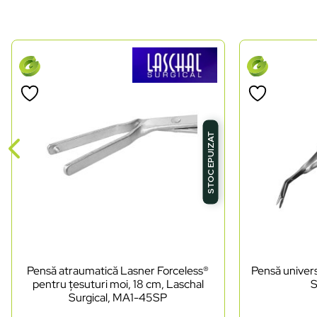
STOC EPUIZAT
Pensă atraumatică Lasner Forceless®
Pensă univers
pentru țesuturi moi, 18 cm, Laschal
S
Surgical, MA1-45SP