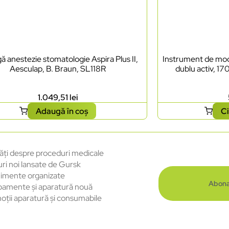
ă anestezie stomatologie Aspira Plus II,
Instrument de mode
Aesculap, B. Braun, SL118R
dublu activ, 17
1.049,51
lei
Adaugă în coș
Ci
ăți despre proceduri medicale
uri noi lansate de Gursk
imente organizate
Abona
pamente și aparatură nouă
oții aparatură și consumabile