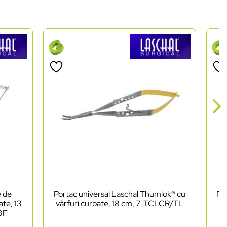
e de
Portac universal Laschal Thumlok® cu
Foa
ate, 13
vârfuri curbate, 18 cm, 7-TCLCR/TL
as
03F