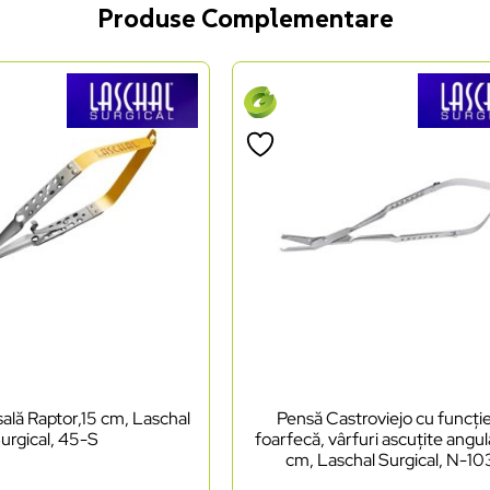
Produse Complementare
ală Raptor,15 cm, Laschal
Pensă Castroviejo cu funcți
urgical, 45-S
foarfecă, vârfuri ascuțite angul
cm, Laschal Surgical, N-1