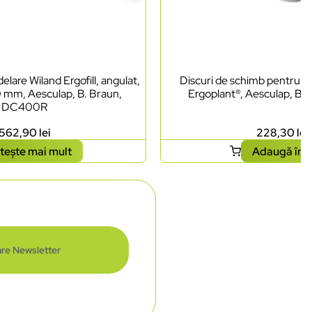
lare Wiland Ergofill, angulat,
Discuri de schimb pentru ci
0 mm, Aesculap, B. Braun,
Ergoplant®, Aesculap, B.
DC400R
562,90
lei
228,30
lei
tește mai mult
Adaugă în 
re Newsletter