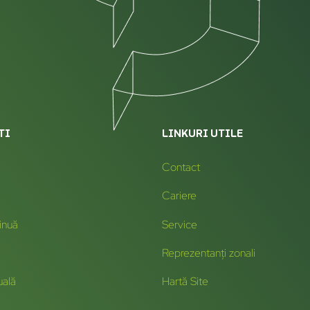
TI
LINKURI UTILE
Contact
Cariere
inuă
Service
Reprezentanți zonali
uală
Hartă Site