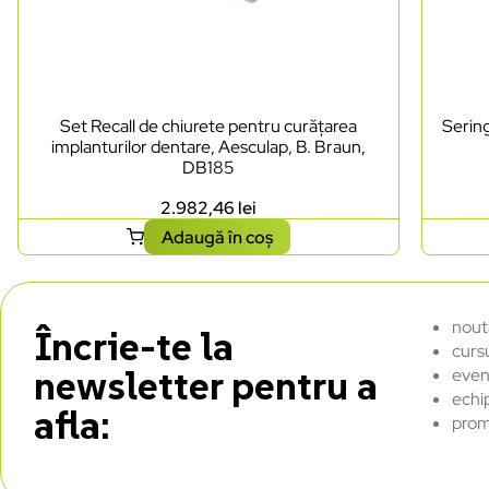
Set Recall de chiurete pentru curățarea
Sering
implanturilor dentare, Aesculap, B. Braun,
DB185
2.982,46
lei
Adaugă în coș
nout
Încrie-te la
curs
newsletter pentru a
even
echi
afla:
prom