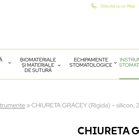
Discuta cu un Rep
Ă
BIOMATERIALE
ECHIPAMENTE
INSTRU
ȘI MATERIALE
STOMATOLOGICE
STOMAT
DE SUTURĂ
strumente
»
CHIURETA GRACEY (Rigida) – silicon,
CHIURETA GRA