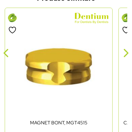
MAGNET BONT, MGT4515
CAP