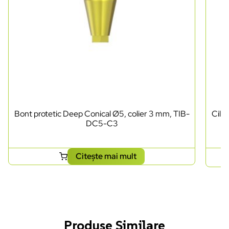
Bont protetic Deep Conical Ø5, colier 3 mm, TIB-
Cili
DC5-C3
Citește mai mult
Produse Similare