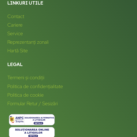
LINKURI UTILE
Contact
Cariere
Service
Reprezentanți zonali
Hartă Site
LEGAL
Termeni și condiții
Politica de confidențialitate
Politica de cookie
Formular Retur / Sesizări