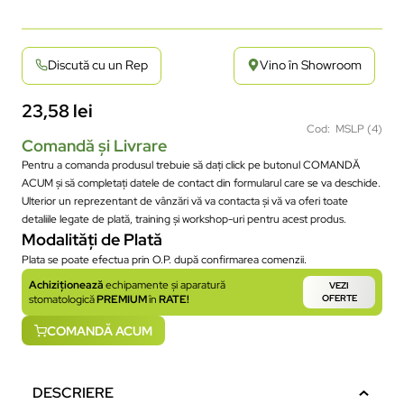
Discută cu un Rep
Vino în Showroom
23,58
lei
Cod: MSLP (4)
Comandă și Livrare
Pentru a comanda produsul trebuie să dați click pe butonul COMANDĂ
ACUM și să completați datele de contact din formularul care se va deschide.
Ulterior un reprezentant de vânzări vă va contacta și vă va oferi toate
detaliile legate de plată, training și workshop-uri pentru acest produs.
Modalități de Plată
Plata se poate efectua prin O.P. după confirmarea comenzii.
Achiziționează
echipamente și aparatură
VEZI
stomatologică
PREMIUM
în
RATE!
OFERTE
COMANDĂ ACUM
DESCRIERE