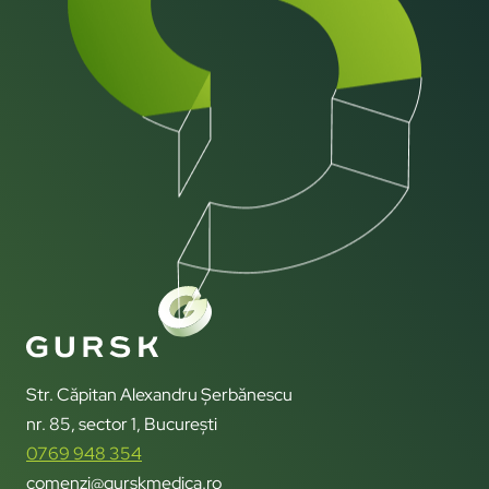
Str. Căpitan Alexandru Șerbănescu
nr. 85, sector 1, București
0769 948 354
comenzi@gurskmedica.ro