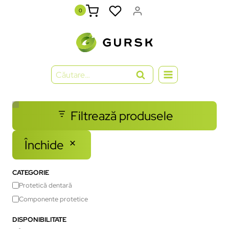
0
Filtrează produsele
Închide
CATEGORIE
Protetică dentară
Componente protetice
DISPONIBILITATE