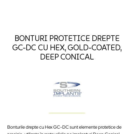
BONTURI PROTETICE DREPTE
GC-DC CU HEX, GOLD-COATED,
DEEP CONICAL
Bonturile
drepte
cu Hex GC-DC sunt
elemente
protetice
de