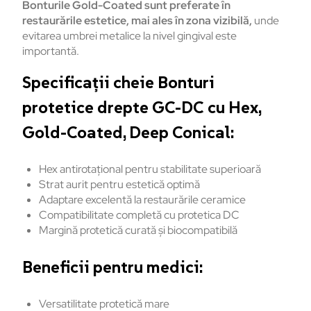
Bonturile
Gold-Coated sunt
preferate
în
restaur
ările
estetice
,
mai
ales
în
zona
vizibil
ă
,
unde
evitarea
umbrei
metalice
la
nivel
gingival
este
importantă
.
Specifica
ții cheie Bonturi
protetice drepte GC-DC cu Hex,
Gold-Coated, Deep Conical:
Hex antirotațional pentru stabilitate superioară
Strat aurit pentru estetică optimă
Adaptare excelentă la restaurările ceramice
Compatibilitate completă cu protetica DC
Margină
protetică
curată
și
biocompatibilă
Beneficii
pentru
medici:
Versatilitate
protetică
mare