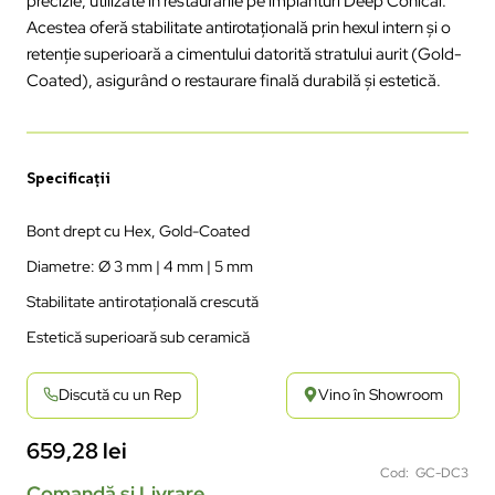
precizie
,
utilizate
în
restaur
ările
pe
implanturi
Deep Conical.
Acestea
oferă
stabilitate
antirotațională
prin
hexul
intern
și
o
retenție
superioară
a
cimentului
datorită
stratului
aurit
(Gold-
Coated),
asigur
ând
o
restaurare
final
ă
durabilă
și
estetică
.
Specifica
ții
Bont
drept
cu Hex, Gold-Coated
Diametre
: Ø 3 mm | 4 mm | 5 mm
Stabilitate
antirota
țională
crescută
Estetică
superioară
sub ceramică
Discută cu un Rep
Vino în Showroom
659,28
lei
Cod: GC-DC3
Comandă și Livrare