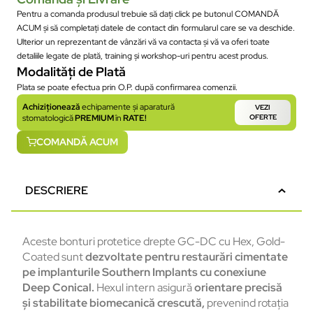
Pentru a comanda produsul trebuie să dați click pe butonul COMANDĂ
ACUM și să completați datele de contact din formularul care se va deschide.
Ulterior un reprezentant de vânzări vă va contacta și vă va oferi toate
detaliile legate de plată, training și workshop-uri pentru acest produs.
Modalități de Plată
Plata se poate efectua prin O.P. după confirmarea comenzii.
Achiziționează
echipamente și aparatură
VEZI
stomatologică
PREMIUM
în
RATE!
OFERTE
COMANDĂ ACUM
DESCRIERE
Aceste bonturi protetice drepte GC-DC cu Hex, Gold-
Coated sunt
dezvoltate pentru restaur
ări cimentate
pe implanturile Southern Implants cu conexiune
Deep Conical.
Hexul intern asigură
orientare precisă
și stabilitate biomecanică crescută,
prevenind rotația