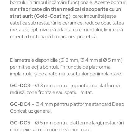
bontului
în
timpul
înc
ărcării
funcționale
.
Aceste
bonturi
sunt
fabricate din titan medical
și
acoperite
cu un
strat
aurit
(Gold-Coating)
, care:
îmbun
ătățește
estetica
sub
restaurările
ceramice
,
reduce
opacitatea
metalică
,
optimizează
adaptarea
cimentului
,
limitează
retenția
bacteriană
la
marginea
protetică
.
Diametrele
disponibile
(
Ø 3 mm, Ø 4 mm
și
Ø 5 mm)
permit
selec
ția
bontului
în
func
ție
de
platforma
implantului
și
de
anatomia
țesuturilor
periimplantare
:
GC-DC3
–
Ø 3 mm
pentru
implanturi
cu
platform
ă
redusă
, zone
frontale
sau
spațiu
limitat
.
GC-DC4
–
Ø 4 mm
pentru
platforma
standard Deep
Conical;
uz
general.
GC-DC5
–
Ø 5 mm
pentru
platforme
largi
,
restaur
ări
complexe
sau
coroane
de
volum
mare.