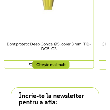
Bont protetic Deep Conical Ø5, colier 3 mm, TIB-
Cili
DC5-C3
Citește mai mult
Încrie-te la newsletter
pentru a afla: