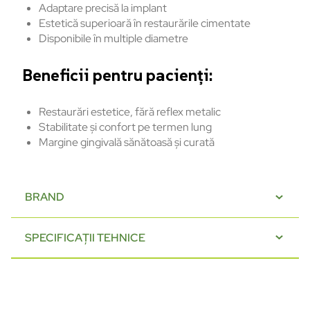
Adaptare
precisă
la implant
Estetică
superioară
în
restaur
ările
cimentate
Disponibile
în
multiple diametre
Beneficii pentru pacien
ți:
Restaurări estetice, fără reflex metalic
Stabilitate și confort pe termen lung
Margine gingivală sănătoasă și curată
BRAND
SPECIFICAȚII TEHNICE