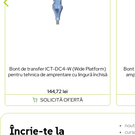
Bont de transfer ICT-DC4-W (Wide Platform)
Bont 
pentru tehnica de amprentare cu lingură închisă
ampr
144,72
lei
SOLICITĂ OFERTĂ
nout
Încrie-te la
curs