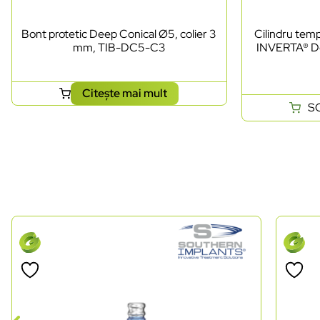
Bont protetic Deep Conical Ø5, colier 3
Cilindru te
mm, TIB-DC5-C3
INVERTA® De
Citește mai mult
S