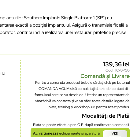
mplanturilor
Southern Implants Single Platform 1 (SP1) cu
entarea
exact
ă
a
poziției
implantului
.
Asigură
o
transmisie
fidelă
a
aborator
,
contribuind
la
realizarea
unei
restaurări
protetice
precise
139,36
lei
Cod: IC-SP50
nt
ă
Comandă și Livrare
Pentru a comanda produsul trebuie să dați click pe butonul
COMANDĂ ACUM și să completați datele de contact din
formularul care se va deschide. Ulterior un reprezentant de
vânzări vă va contacta și vă va oferi toate detaliile legate de
plată, training și workshop-uri pentru acest produs.
Modalități de Plată
Plata se poate efectua prin O.P. după confirmarea comenzii.
Achiziționează
echipamente și aparatură
VEZI