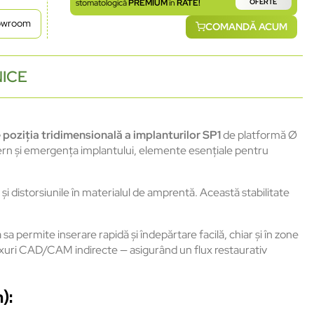
stomatologică
PREMIUM
în
RATE!
OFERTE
howroom
COMANDĂ ACUM
NICE
e
poziția
tridimensională
a
implanturilor
SP1
de
platformă
Ø
ern
și
emergența
implantului
,
elemente
esențiale
pentru
și
distorsiunile
în
materialul
de
amprent
ă
.
Această
stabilitate
a
sa
permite
inserare
rapidă
și
îndep
ărtare
facilă
,
chiar
și
în
zone
xuri
CAD/CAM
indirecte
—
asigur
ând
un flux
restaurativ
):