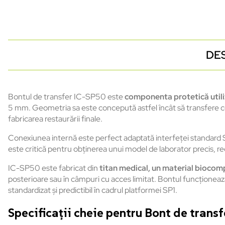
DE
Bontul de transfer IC-SP50
este
componenta
protetic
ă
util
5 mm.
Geometria
sa
este
conceput
ă
astfel
încât
s
ă
transfere
c
fabricarea
restaurării
finale.
Conexiunea
internă
este
perfect
adaptată
interfeței
standard 
este
critică
pentru
obținerea
unui
model de
laborator
precis,
re
IC-SP50
este
fabricat
din
titan medical, un material
biocomp
posterioare
sau
în
câmpuri
cu
acces
limitat
.
Bontul
func
ționeaz
standardizat
și
predictibil
în
cadrul
platformei
SP1.
Specifica
ții cheie pentru Bont de trans