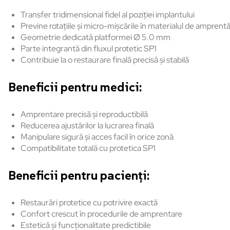
Transfer tridimensional
fidel
al
poziției
implantului
Previne
rotațiile
și
micro-
mișcările
în
materialul
de
amprent
Geometrie
dedicată
platformei
Ø 5.0 mm
Parte
integrant
ă
din
fluxul
protetic
SP1
Contribuie
la o
restaurare
finală
precisă
și
stabilă
Beneficii
pentru
medici:
Amprentare
precisă
și
reproductibilă
Reducerea
ajustărilor
la
lucrarea
finală
Manipulare
sigură
și
acces
facil
în
orice
zon
ă
Compatibilitate
totală
cu
protetica
SP1
Beneficii
pentru
pacienți:
Restaurări
protetice
cu
potrivire
exactă
Confort
crescut
în
procedurile
de
amprentare
Estetic
ă
și
funcționalitate
predictibile