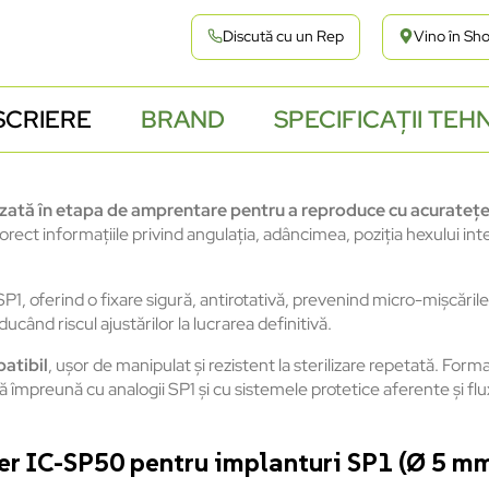
Discută cu un Rep
Vino în S
SCRIERE
BRAND
SPECIFICAȚII TEH
izată
în
etapa
de
amprentare
pentru
a reproduce cu
acurate
ț
orect
informațiile
privind
angulația
,
ad
âncimea
,
pozi
ția
hexului
int
SP1,
oferind
o
fixare
sigură
,
antirotativă
,
prevenind
micro-
mișcările
duc
ând
riscul
ajust
ărilor
la
lucrarea
definitivă
.
atibil
,
ușor
de
manipulat
și
rezistent
la
sterilizare
repetată
. Form
ă
împreun
ă
cu
analogii
SP1
și
cu
sistemele
protetice
aferente
și
flu
fer IC-SP50 pentru implanturi SP1 (Ø 5 mm