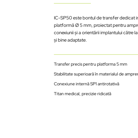
IC-SP50 este
bontul
de transfer
dedicat
i
platform
ă
Ø 5 mm,
proiectat
pentru
ampr
conexiunii
și
a
orientării
implantului
către
l
și
bine
adaptate
.
Transfer precis
pentru
platforma
5 mm
Stabilitate
superioar
ă
în
materialul
de
ampre
Conexiune
internă
SP1
antirotativă
Titan medical,
precizie
ridicată