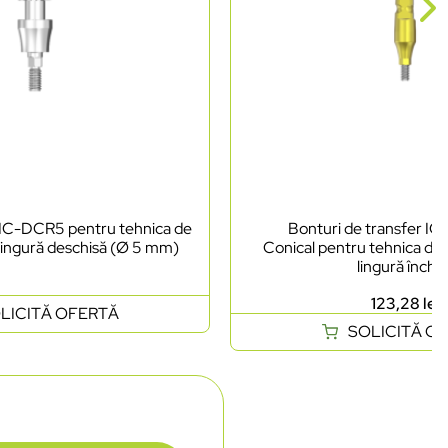
 IC-DCR5 pentru tehnica de
Bonturi de transfer I
lingură deschisă (Ø 5 mm)
Conical pentru tehnica de
lingură închis
123,28
lei
LICITĂ OFERTĂ
SOLICITĂ O