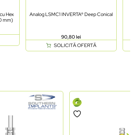
 cu Hex
Analog LSMC1 INVERTA® Deep Conical
C
.0 mm)
90,80
lei
SOLICITĂ OFERTĂ