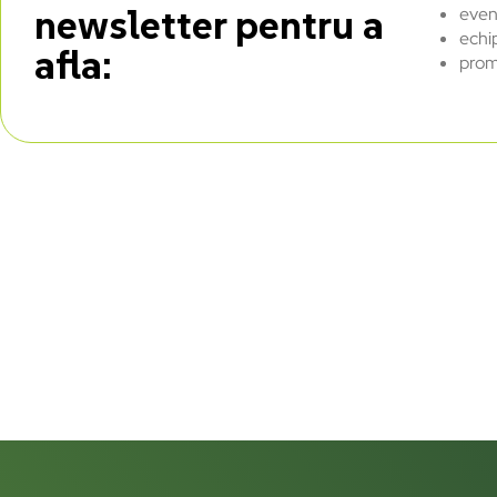
newsletter pentru a
even
echi
afla:
prom