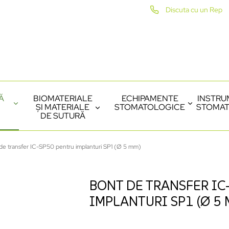
Discuta cu un Rep
Ă
BIOMATERIALE
ECHIPAMENTE
INSTRU
ȘI MATERIALE
STOMATOLOGICE
STOMAT
DE SUTURĂ
de transfer IC-SP50 pentru implanturi SP1 (Ø 5 mm)
BONT DE TRANSFER IC
IMPLANTURI SP1 (Ø 5 