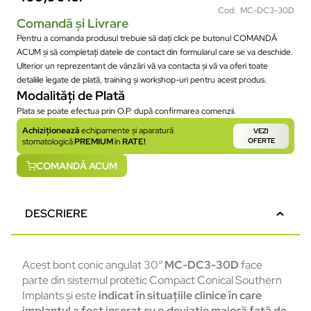
Cod: MC-DC3-30D
Comandă și Livrare
Pentru a comanda produsul trebuie să dați click pe butonul COMANDĂ
ACUM și să completați datele de contact din formularul care se va deschide.
Ulterior un reprezentant de vânzări vă va contacta și vă va oferi toate
detaliile legate de plată, training și workshop-uri pentru acest produs.
Modalități de Plată
Plata se poate efectua prin O.P. după confirmarea comenzii.
Achiziționează
echipamente și aparatură
VEZI
stomatologică
PREMIUM
în
RATE!
OFERTE
COMANDĂ ACUM
DESCRIERE
Acest bont conic angulat 30°
MC-DC3-30D
face
parte
din
sistemul
protetic
Compact Conical Southern
Implants
și
este
indicat
în
situa
țiile
clinice
în
care
implantul
a
fost
inserat
cu o
devia
ție
majoră
față
de