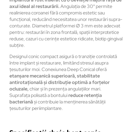
axul
ideal al
restaurării
.
Angulația
de 30
°
permite
realinierea
coroanei
f
ără
compromis
estetic
sau
funcțional
,
reduc
ând
necesitatea
unor
restaur
ări
supra-
conturate
.
Diametrul
platformei
Ø 3 mm
este
adecvat
pentru
:
restaur
ări
în
zona
frontal
ă
,
spații
interprotetice
reduse
,
cazuri
cu
cerințe
estetice
ridicate
,
biotip
gingival
subțire
.
Designul
conic compact
asigură
o
tranziție
controlată
între
implant
și
restaurare
,
limit
ând
stresul
asupra
țesuturilor
moi
.
Conexiunea
Deep Conical
oferă
etanșare
mecanică
superioară
,
stabilitate
antirotațională
și
distribuție
optimă
a
forțelor
ocluzale
,
chiar
și
în
prezen
ța
angulațiilor
mari
.
Suprafața
polisată
a
bontului
reduce
retenția
bacteriană
și
contribuie
la
menținerea
sănătății
țesuturilor
periimplantare
.