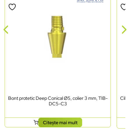
Bont protetic Deep Conical Ø5, colier 3 mm, TIB-
Cili
DC5-C3
Citește mai mult