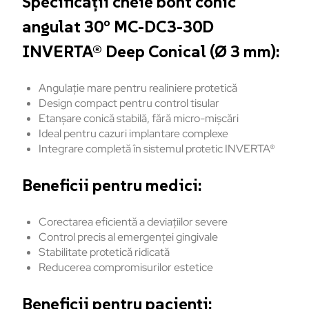
Specifica
ții
cheie bont conic
angulat 30° MC-DC3-30D
INVERTA® Deep Conical (Ø 3 mm):
Angulație
mare
pentru
realiniere
protetică
Design compact
pentru
control
tisular
Etanșare
conică
stabilă
,
fără
micro-
mișcări
Ideal
pentru
cazuri
implantare
complexe
Integrare
completă
în
sistemul
protetic
INVERTA®
Beneficii
pentru
medici:
Corectarea
eficient
ă
a
deviațiilor
severe
Control precis al
emergenței
gingivale
Stabilitate
protetică
ridicată
Reducerea
compromisurilor
estetice
Beneficii
pentru
pacienți: