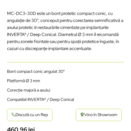
MC-DC3-30D
este
un
bont
protetic
compact conic, cu
angula
ție
de 30
°,
conceput
pentru
corectarea
semnificativ
ă
a
axului
protetic
în
restaur
ările
cimentate
pe
implanturile
INVERTA
® / Deep Conical.
Diametrul
Ø 3 mm
îl
recomand
ă
pentru
zonele
frontale
sau
pentru
spații
protetice
înguste
,
în
cazuri
cu
discrepan
țe
implantare
accentuate.
Bont
compact conic
angulat
30°
Platform
ă
Ø 3 mm
Corec
ție
majoră
a
axului
Compatibil
INVERTA
® / Deep Conical
Discută cu un Rep
Vino în Showroom
460,96
lei