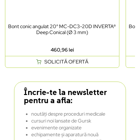
Bont conic angulat 20° MC-DC3-20D INVERTA®
Bont
Deep Conical (Ø 3 mm)
460,96
lei
SOLICITĂ OFERTĂ
Încrie-te la newsletter
pentru a afla:
noutăți despre proceduri medicale
cursuri noi lansate de Gursk
evenimente organizate
echipamente și aparatură nouă