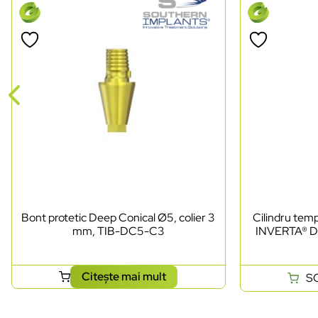
Bont protetic Deep Conical Ø5, colier 3
Cilindru te
mm, TIB-DC5-C3
INVERTA® D
Citește mai mult
S