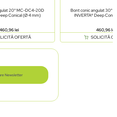
ngulat 20° MC-DC4-20D
Bont conic angulat 30
eep Conical (Ø 4 mm)
INVERTA® Deep Conica
460,96
lei
460,96
lei
LICITĂ OFERTĂ
SOLICITĂ O
re Newsletter