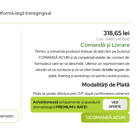
atformă largă transgingival
318,65
lei
Cod: AAB254515HE
Comandă și Livrare
Pentru a comanda produsul trebuie să dați click pe butonul
COMANDĂ ACUM și să completați datele de contact din
formularul care se va deschide. Ulterior un reprezentant de
vânzări vă va contacta și vă va oferi toate detaliile legate de
plată, training și workshop-uri pentru acest produs.
Modalități de Plată
Plata se poate efectua prin O.P. după confirmarea comenzii.
Achiziționează
echipamente și aparatură
VEZI
stomatologică
PREMIUM
în
RATE!
OFERTE
howroom
COMANDĂ ACUM