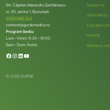
Str. Căpitan Alexandru Șerbănescu
Despre noi
nr. 85, sector 1, București
Viitori Medici
0769 948 354
comenzi@gurskmedica.ro
Educație cont
Program Sediu:
Pacienți
Luni - Vineri: 9:30 - 18:00
Sam - Dum: Închis
Biblioteca virt
© 2026 GURSK