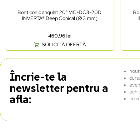
Bont conic angulat 20° MC-DC3-20D
Bo
INVERTA® Deep Conical (Ø 3 mm)
460,96
lei
SOLICITĂ OFERTĂ
nout
Încrie-te la
curs
newsletter pentru a
even
echi
afla:
prom