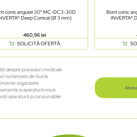
nt conic angulat 30° MC-DC3-30D
Bont conic a
INVERTA® Deep Conical (Ø 3 mm)
INVERTA® D
460,96
lei
SOLICITĂ OFERTĂ
SO
ăți despre proceduri medicale
uri noi lansate de Gursk
imente organizate
Abona
pamente și aparatură nouă
oții aparatură și consumabile