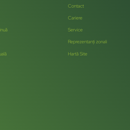
Contact
Cariere
inuă
Service
Reprezentanți zonali
uală
Hartă Site