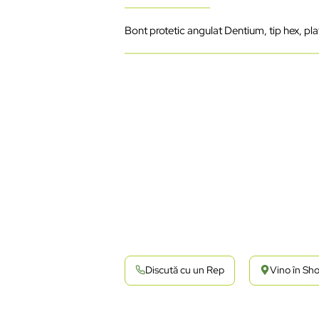
Bont protetic angulat Dentium, tip hex, pl
Discută cu un Rep
Vino în S