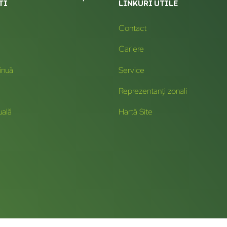
TI
LINKURI UTILE
Contact
Cariere
inuă
Service
Reprezentanți zonali
uală
Hartă Site