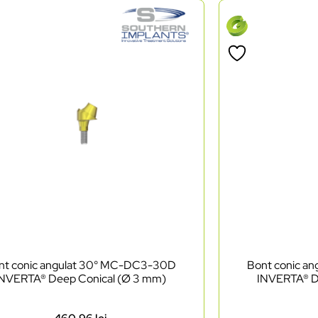
nt conic angulat 30° MC-DC3-30D
Bont conic a
INVERTA® Deep Conical (Ø 3 mm)
INVERTA® D