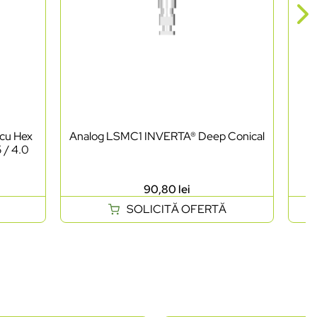
 cu Hex
Analog LSMC1 INVERTA® Deep Conical
C
 / 4.0
90,80
lei
SOLICITĂ OFERTĂ