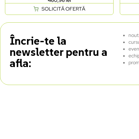
460,96
lei
SOLICITĂ OFERTĂ
nout
Încrie-te la
curs
newsletter pentru a
even
echi
afla:
prom