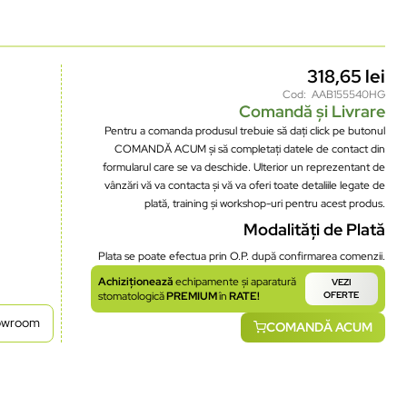
318,65
lei
Cod: AAB155540HG
Comandă și Livrare
Pentru a comanda produsul trebuie să dați click pe butonul
COMANDĂ ACUM și să completați datele de contact din
formularul care se va deschide. Ulterior un reprezentant de
vânzări vă va contacta și vă va oferi toate detaliile legate de
plată, training și workshop-uri pentru acest produs.
Modalități de Plată
Plata se poate efectua prin O.P. după confirmarea comenzii.
Achiziționează
echipamente și aparatură
VEZI
stomatologică
PREMIUM
în
RATE!
OFERTE
howroom
COMANDĂ ACUM