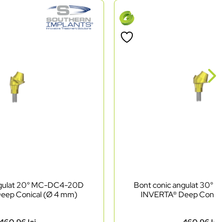
ngulat 20° MC-DC4-20D
Bont conic angulat 30
eep Conical (Ø 4 mm)
INVERTA® Deep Conica