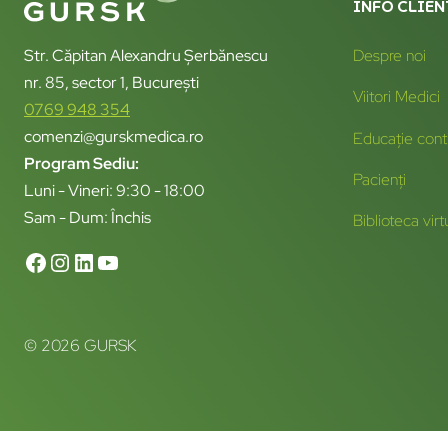
INFO CLIEN
Str. Căpitan Alexandru Șerbănescu
Despre noi
nr. 85, sector 1, București
Viitori Medici
0769 948 354
comenzi@gurskmedica.ro
Educație cont
Program Sediu:
Pacienți
Luni - Vineri: 9:30 - 18:00
Sam - Dum: Închis
Biblioteca virt
© 2026 GURSK