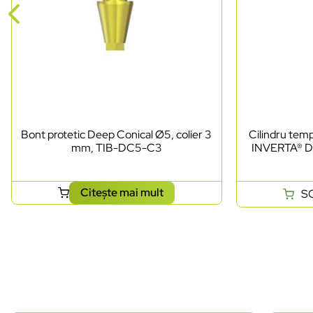
Bont protetic Deep Conical Ø5, colier 3
Cilindru te
mm, TIB-DC5-C3
INVERTA® D
Citește mai mult
S