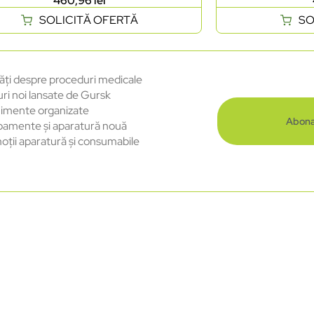
460,96
lei
SOLICITĂ OFERTĂ
SO
ăți despre proceduri medicale
uri noi lansate de Gursk
imente organizate
Abona
pamente și aparatură nouă
oții aparatură și consumabile