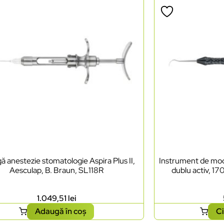
ă anestezie stomatologie Aspira Plus II,
Instrument de mode
Aesculap, B. Braun, SL118R
dublu activ, 17
1.049,51
lei
Adaugă în coș
Ci