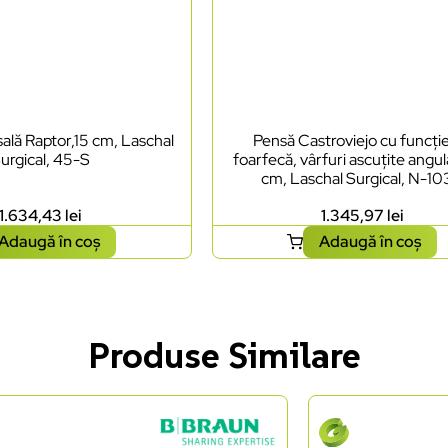
ală Raptor,15 cm, Laschal
Pensă Castroviejo cu funcți
urgical, 45-S
foarfecă, vârfuri ascuțite angul
cm, Laschal Surgical, N-1
1.634,43
lei
1.345,97
lei
Adaugă în coș
Adaugă în coș
Produse Similare