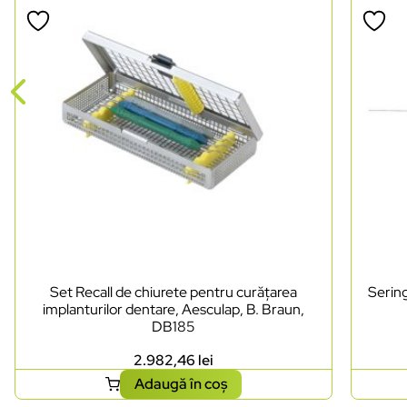
Set Recall de chiurete pentru curățarea
Sering
implanturilor dentare, Aesculap, B. Braun,
DB185
2.982,46
lei
Adaugă în coș