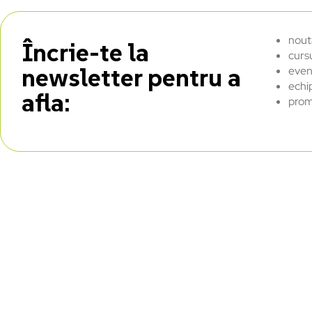
nout
Încrie-te la
curs
newsletter pentru a
even
echi
afla:
prom