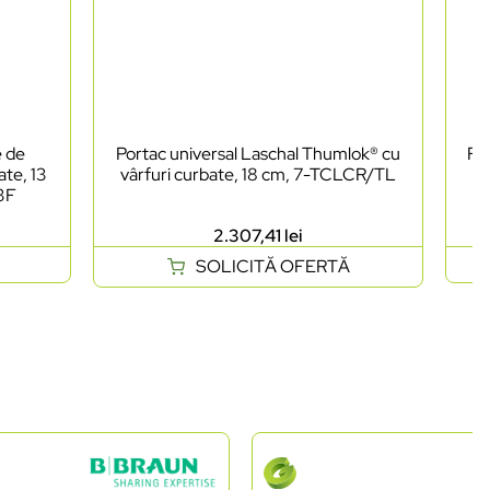
e de
Portac universal Laschal Thumlok® cu
Foa
ate, 13
vârfuri curbate, 18 cm, 7-TCLCR/TL
as
03F
2.307,41
lei
SOLICITĂ OFERTĂ