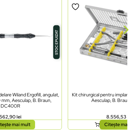
STOC EPUIZAT
lare Wiland Ergofill, angulat,
Kit chirurgical pentru implant
0 mm, Aesculap, B. Braun,
Aesculap, B. Braun
DC400R
562,90
lei
8.556,53
le
tește mai mult
Citește mai 