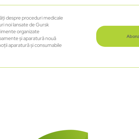
ăți despre proceduri medicale
uri noi lansate de Gursk
imente organizate
Abona
pamente și aparatură nouă
oții aparatură și consumabile