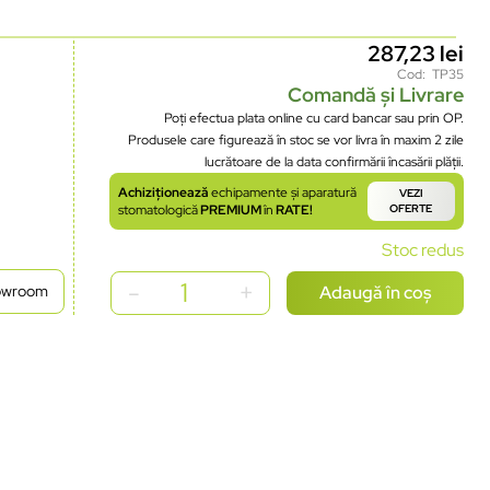
287,23
lei
Cod: TP35
Comandă și Livrare
Poți efectua plata online cu card bancar sau prin OP.
Produsele care figurează în stoc se vor livra în maxim 2 zile
lucrătoare de la data confirmării încasării plății.
Achiziționează
echipamente și aparatură
VEZI
stomatologică
PREMIUM
în
RATE!
OFERTE
Stoc redus
Adaugă în coș
howroom