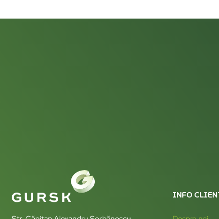
INFO CLIEN
Str. Căpitan Alexandru Șerbănescu
Despre noi