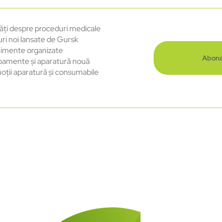
ăți despre proceduri medicale
uri noi lansate de Gursk
imente organizate
Abona
pamente și aparatură nouă
oții aparatură și consumabile