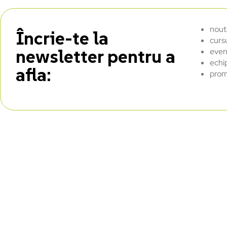
nout
Încrie-te la
curs
newsletter pentru a
even
echi
afla:
prom