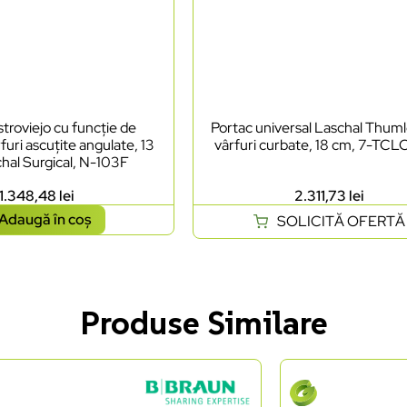
troviejo cu funcție de
Portac universal Laschal Thum
furi ascuțite angulate, 13
vârfuri curbate, 18 cm, 7-TC
hal Surgical, N-103F
1.348,48
lei
2.311,73
lei
Adaugă în coș
SOLICITĂ OFERTĂ
Produse Similare