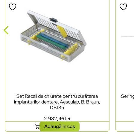
Set Recall de chiurete pentru curățarea
Sering
implanturilor dentare, Aesculap, B. Braun,
DB185
2.982,46
lei
Adaugă în coș