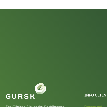
INFO CLIEN
Str. Căpitan Alexandru Șerbănescu
Despre noi