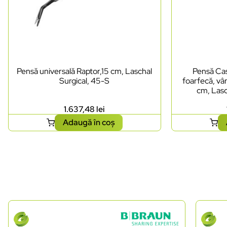
Pensă universală Raptor,15 cm, Laschal
Pensă Cas
Surgical, 45-S
foarfecă, vâr
cm, Lasc
1.637,48
lei
Adaugă în coș