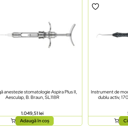
ă anestezie stomatologie Aspira Plus II,
Instrument de mode
Aesculap, B. Braun, SL118R
dublu activ, 17
1.049,51
lei
Adaugă în coș
Ci