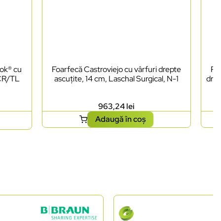
lok® cu
Foarfecă Castroviejo cu vârfuri drepte
Por
LCR/TL
ascuțite, 14 cm, Laschal Surgical, N-1
drep
963,24
lei
Adaugă în coș