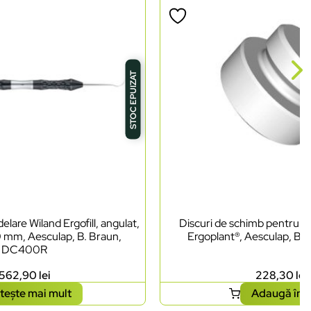
STOC EPUIZAT
lare Wiland Ergofill, angulat,
Discuri de schimb pentru ci
0 mm, Aesculap, B. Braun,
Ergoplant®, Aesculap, B.
DC400R
562,90
lei
228,30
lei
tește mai mult
Adaugă în 