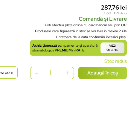
287,76
lei
Cod: TPH45S
Comandă și Livrare
Poți efectua plata online cu card bancar sau prin OP.
Produsele care figurează în stoc se vor livra în maxim 2 zile
lucrătoare de la data confirmării încasării plății.
Achiziționează
echipamente și aparatură
VEZI
stomatologică
PREMIUM
în
RATE!
OFERTE
Stoc redus
Adaugă în coș
howroom