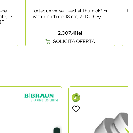
e de
Portac universal Laschal Thumlok® cu
Foa
ate, 13
vârfuri curbate, 18 cm, 7-TCLCR/TL
as
03F
2.307,41
lei
SOLICITĂ OFERTĂ