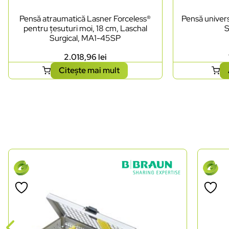
Pensă atraumatică Lasner Forceless®
Pensă univers
pentru țesuturi moi, 18 cm, Laschal
S
Surgical, MA1-45SP
2.018,96
lei
Citește mai mult