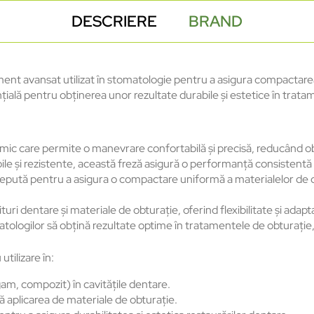
DESCRIERE
BRAND
 avansat utilizat în stomatologie pentru a asigura compactarea 
nțială pentru obținerea unor rezultate durabile și estetice în trat
care permite o manevrare confortabilă și precisă, reducând obosea
le și rezistente, această freză asigură o performanță consistentă ș
tă pentru a asigura o compactare uniformă a materialelor de obt
ri dentare și materiale de obturație, oferind flexibilitate și adapt
ogilor să obțină rezultate optime în tratamentele de obturație, con
ilizare în:
m, compozit) în cavitățile dentare.
tă aplicarea de materiale de obturație.