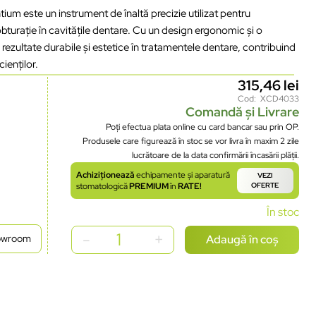
 este un instrument de înaltă precizie utilizat pentru
turație în cavitățile dentare. Cu un design ergonomic și o
rezultate durabile și estetice în tratamentele dentare, contribuind
cienților.
315,46
lei
Cod: XCD4033
Comandă și Livrare
Poți efectua plata online cu card bancar sau prin OP.
Produsele care figurează în stoc se vor livra în maxim 2 zile
lucrătoare de la data confirmării încasării plății.
Achiziționează
echipamente și aparatură
VEZI
stomatologică
PREMIUM
în
RATE!
OFERTE
În stoc
Adaugă în coș
howroom