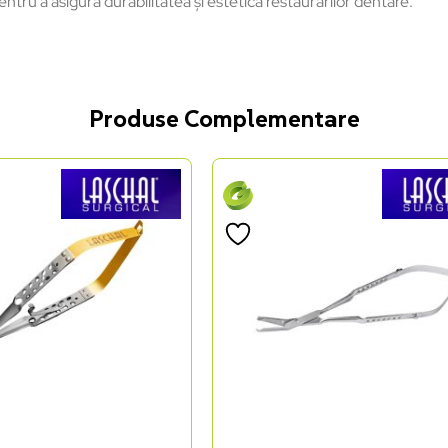
tru a asigura durabilitatea și estetica restaurărilor dentare.
Produse Complementare