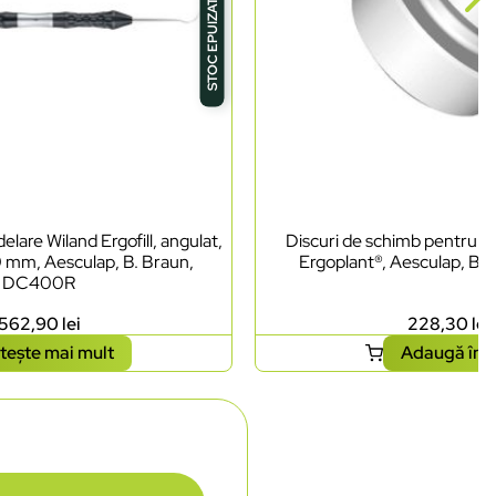
STOC EPUIZAT
lare Wiland Ergofill, angulat,
Discuri de schimb pentru ci
0 mm, Aesculap, B. Braun,
Ergoplant®, Aesculap, B.
DC400R
562,90
lei
228,30
lei
tește mai mult
Adaugă în 