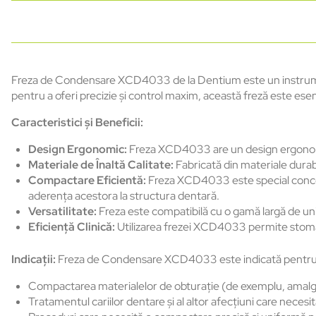
Freza de Condensare XCD4033 de la Dentium este un instrument
pentru a oferi precizie și control maxim, această freză este ese
Caracteristici și Beneficii:
Design Ergonomic:
Freza XCD4033 are un design ergonomic 
Materiale de Înaltă Calitate:
Fabricată din materiale durabi
Compactare Eficientă:
Freza XCD4033 este special concepu
aderența acestora la structura dentară.
Versatilitate:
Freza este compatibilă cu o gamă largă de unitu
Eficiență Clinică:
Utilizarea frezei XCD4033 permite stomatol
Indicații:
Freza de Condensare XCD4033 este indicată pentru ut
Compactarea materialelor de obturație (de exemplu, amalga
Tratamentul cariilor dentare și al altor afecțiuni care necesi