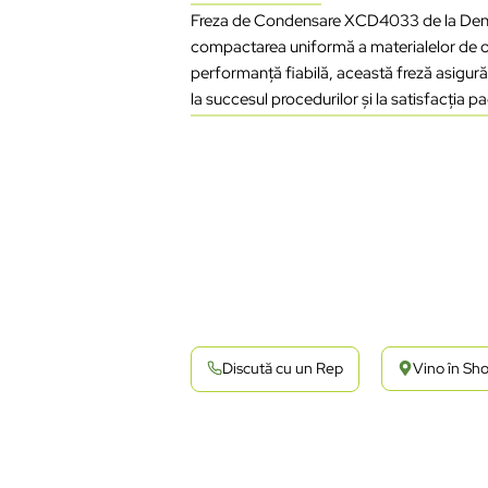
Freza de Condensare XCD4033 de la Dentium
compactarea uniformă a materialelor de ob
performanță fiabilă, această freză asigură 
la succesul procedurilor și la satisfacția pa
Discută cu un Rep
Vino în S