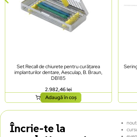
Set Recall de chiurete pentru curățarea
Sering
implanturilor dentare, Aesculap, B. Braun,
DB185
2.982,46
lei
Adaugă în coș
nout
Încrie-te la
curs
even