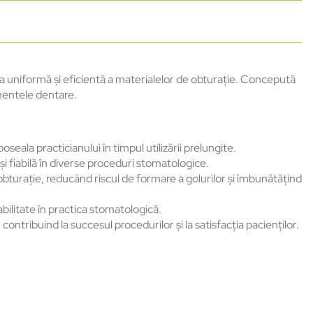
uniformă și eficientă a materialelor de obturație. Concepută
amentele dentare.
la practicianului în timpul utilizării prelungite.
i fiabilă în diverse proceduri stomatologice.
urație, reducând riscul de formare a golurilor și îmbunătățind
abilitate în practica stomatologică.
tribuind la succesul procedurilor și la satisfacția pacienților.