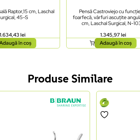
ală Raptor,15 cm, Laschal
Pensă Castroviejo cu funcți
urgical, 45-S
foarfecă, vârfuri ascuțite angul
cm, Laschal Surgical, N-1
1.634,43
lei
1.345,97
lei
Adaugă în coș
Adaugă în coș
Produse Similare