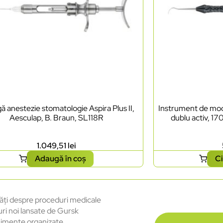
ă anestezie stomatologie Aspira Plus II,
Instrument de mode
Aesculap, B. Braun, SL118R
dublu activ, 17
1.049,51
lei
Adaugă în coș
Ci
ăți despre proceduri medicale
uri noi lansate de Gursk
imente organizate