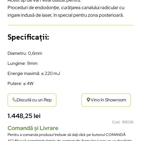
Proceduri de endodonție, curățarea canalului radicular cu
irigare indusă de laser, în special pentru zona posterioară.
Specificații:
Diametru: 0,6mm
Lungime: 9mm
Energie maximă: ≤ 220 mJ
Putere: ≤ 4W
Discută cu un Rep
Vino în Showroom
1.448,25
lei
Cod: 89036
Comandă și Livrare
Pentru a comanda produsul trebuie să dați click pe butonul COMANDĂ
ACUM și să completați datele de contact din formularul care se va deschide.