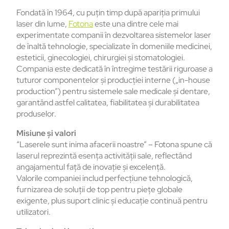
Fondată în 1964, cu puţin timp după apariţia primului
laser din lume,
Fotona
este una dintre cele mai
experimentate companii în dezvoltarea sistemelor laser
de înaltă tehnologie, specializate în domeniile medicinei,
esteticii, ginecologiei, chirurgiei şi stomatologiei.
Compania este dedicată în întregime testării riguroase a
tuturor componentelor şi producţiei interne („in-house
production”) pentru sistemele sale medicale şi dentare,
garantând astfel calitatea, fiabilitatea şi durabilitatea
produselor.
Misiune şi valori
“Laserele sunt inima afacerii noastre” – Fotona spune că
laserul reprezintă esenţa activităţii sale, reflectând
angajamentul faţă de inovaţie şi excelenţă.
Valorile companiei includ perfecţiune tehnologică,
furnizarea de soluţii de top pentru pieţe globale
exigente, plus suport clinic şi educaţie continuă pentru
utilizatori.