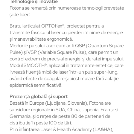
Tehnologie și inovație
Fotona se remarcă prin numeroase tehnologii brevetate
şi de lider:
Braţul articulat OPTOflex®, proiectat pentru a
transmite fasciculul laser cu pierderi minime de energie
şi manevrabilitate ergonomică.
Modurile pulsului laser cum ar fi QSP (Quantum Square
Pulse) şi VSP (Variable Square Pulse), care permit un
control extrem de precis al energiei şi duratei impulsului.
Modul SMOOTH®, aplicabil în tratamente estetice, care
livrează fluenţă mică de laser într-un puls super-lung,
având efecte de coagulare şi biostimulare fără ablaţie
epidermică semnificativă.
Prezenţă globală și suport
Bazată în Europa (Ljubljana, Slovenia), Fotona are
subsidiare regionale în SUA, China, Japonia, Franţa şi
Germania, şi o reţea de peste 80 de parteneri de
distribuţie în peste 100 de ţări.
Prin înfiinţarea Laser & Health Academy (LA&HA),