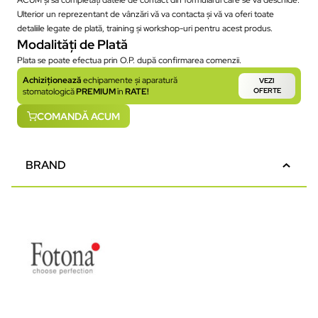
Ulterior un reprezentant de vânzări vă va contacta și vă va oferi toate
detaliile legate de plată, training și workshop-uri pentru acest produs.
Modalități de Plată
Plata se poate efectua prin O.P. după confirmarea comenzii.
Achiziționează
echipamente și aparatură
VEZI
stomatologică
PREMIUM
în
RATE!
OFERTE
COMANDĂ ACUM
BRAND