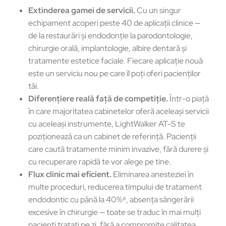
Extinderea gamei de servicii.
Cu un singur
echipament acoperi peste 40 de aplicații clinice —
de la restaurări și endodonție la parodontologie,
chirurgie orală, implantologie, albire dentară și
tratamente estetice faciale. Fiecare aplicație nouă
este un serviciu nou pe care îl poți oferi pacienților
tăi.
Diferențiere reală față de competiție.
Într-o piață
în care majoritatea cabinetelor oferă aceleași servicii
cu aceleași instrumente, LightWalker AT-S te
poziționează ca un cabinet de referință. Pacienții
care caută tratamente minim invazive, fără durere și
cu recuperare rapidă te vor alege pe tine.
Flux clinic mai eficient.
Eliminarea anesteziei în
multe proceduri, reducerea timpului de tratament
endodontic cu până la 40%⁸, absența sângerării
excesive în chirurgie — toate se traduc în mai mulți
pacienți tratați pe zi, fără a compromite calitatea