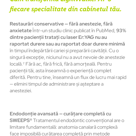
fiecare specialitate din cabinetul tău.
Restaurări conservative — fără anestezie, fără
anxietate
Într-un studiu clinic publicat în PubMed,
93%
dintre pacienții tratați cu laser Er:YAG nu au
raportat durere sau au raportat doar durere minimă
în timpul îndepărtării cariei și preparării cavității. Cu o
singură excepție, niciunul nu a avut nevoie de anestezie
locală.⁷ Fără ac, fără frică, fără amorțeală. Pentru
pacienții tăi, asta înseamnă o experiență complet
diferită. Pentru tine, înseamnă un flux de lucru mai rapid
— elimini timpul de administrare și așteptare a
anesteziei.
Endodonție avansată — curățare completă cu
SWEEPS®
Tratamentul endodontic convențional are o
limitare fundamentală: anatomia canalară complexă
face imposibilă curățarea completă prin metode