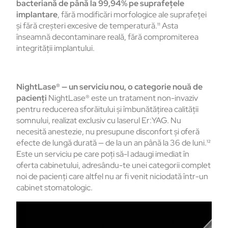
bacteriană de până la 99,94% pe suprafețele
implantare
, fără modificări morfologice ale suprafeței
și fără creșteri excesive de temperatură.¹¹ Asta
înseamnă decontaminare reală, fără compromiterea
integrității implantului.
NightLase® — un serviciu nou, o categorie nouă de
pacienți
NightLase® este un tratament non-invaziv
pentru reducerea sforăitului și îmbunătățirea calității
somnului, realizat exclusiv cu laserul Er:YAG. Nu
necesită anestezie, nu presupune disconfort și oferă
efecte de lungă durată — de la un an până la 36 de luni.¹²
Este un serviciu pe care poți să-l adaugi imediat în
oferta cabinetului, adresându-te unei categorii complet
noi de pacienți care altfel nu ar fi venit niciodată într-un
cabinet stomatologic.