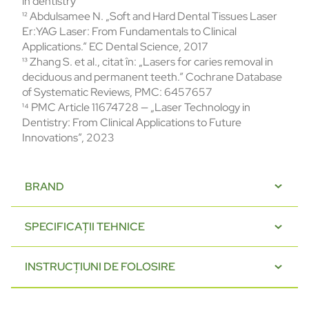
in dentistry”
¹² Abdulsamee N. „Soft and Hard Dental Tissues Laser
Er:YAG Laser: From Fundamentals to Clinical
Applications.” EC Dental Science, 2017
¹³ Zhang S. et al., citat în: „Lasers for caries removal in
deciduous and permanent teeth.” Cochrane Database
of Systematic Reviews, PMC: 6457657
¹⁴ PMC Article 11674728 — „Laser Technology in
Dentistry: From Clinical Applications to Future
Innovations”, 2023
BRAND
SPECIFICAȚII TEHNICE
INSTRUCȚIUNI DE FOLOSIRE