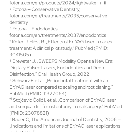
fotona.com/en/products/2024/lightwalker-r-ii
⁵ Fotona — Conservative Dentistry,
fotona.com/en/treatments/2035/conservative-
dentistry
⁶ Fotona — Endodontics,
fotona.com/en/treatments/2037/endodontics
⁷ Keller U, Hibst R. „Effects of Er:YAG laser in caries
treatment: A clinical pilot study.” PubMed (PMID:
9041505)
⁸ Brewster J. „SWEEPS Modality Opens a New Era:
Digitally Pulsed Lasers, Endodontics and Deep
Disinfection.” Oral Health Group, 2022
⁹ Schwarz F. et al. „Periodontal treatment with an
Er:YAG laser compared to scaling and root planing.”
PubMed (PMID: 11327064)
¹⁰ Stojčević Čolić I. et al. „Comparison of Er:YAG laser
and surgical drill for osteotomy in oral surgery.” PubMed
(PMID: 23078821)
¹¹ Bader C, The American Journal of Dentistry, 2006 —
„Indications and limitations of Er:YAG laser applications