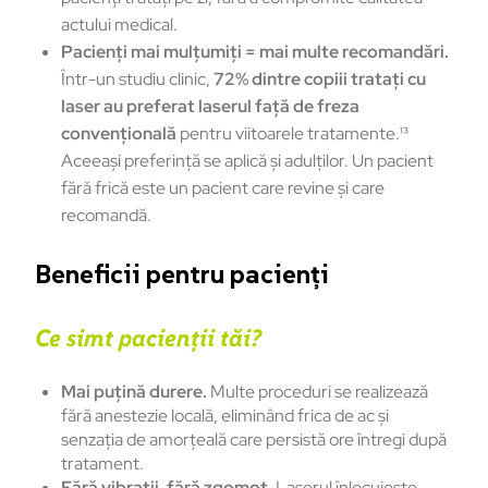
actului medical.
Pacienți mai mulțumiți = mai multe recomandări.
Într-un studiu clinic,
72% dintre copiii tratați cu
laser au preferat laserul față de freza
convențională
pentru viitoarele tratamente.¹³
Aceeași preferință se aplică și adulților. Un pacient
fără frică este un pacient care revine și care
recomandă.
Beneficii pentru pacienți
Ce simt pacienții tăi?
Mai puțină durere.
Multe proceduri se realizează
fără anestezie locală, eliminând frica de ac și
senzația de amorțeală care persistă ore întregi după
tratament.
Fără vibrații, fără zgomot.
Laserul înlocuiește