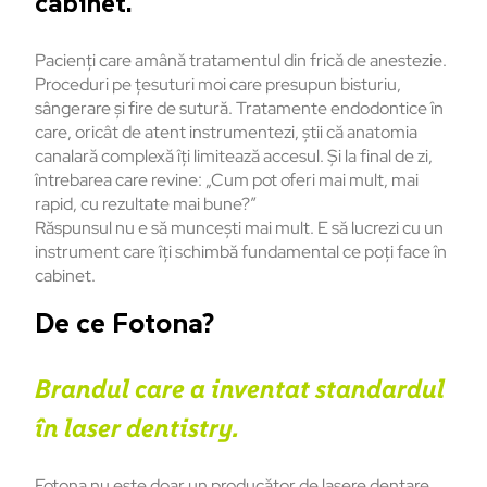
cabinet.
Pacienți care amână tratamentul din frică de anestezie.
Proceduri pe țesuturi moi care presupun bisturiu,
sângerare și fire de sutură. Tratamente endodontice în
care, oricât de atent instrumentezi, știi că anatomia
canalară complexă îți limitează accesul. Și la final de zi,
întrebarea care revine: „Cum pot oferi mai mult, mai
rapid, cu rezultate mai bune?”
Răspunsul nu e să muncești mai mult. E să lucrezi cu un
instrument care îți schimbă fundamental ce poți face în
cabinet.
De ce Fotona?
Brandul care a inventat standardul
în laser dentistry.
Fotona nu este doar un producător de lasere dentare.