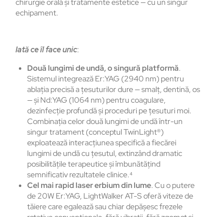
chirurgie orală și tratamente estetice — cu un singur
echipament.
Iată ce îl face unic
:
Două lungimi de undă, o singură platformă
.
Sistemul integrează Er:YAG (2940 nm) pentru
ablația precisă a țesuturilor dure — smalț, dentină, os
— și Nd:YAG (1064 nm) pentru coagulare,
dezinfecție profundă și proceduri pe țesuturi moi.
Combinația celor două lungimi de undă într-un
singur tratament (conceptul TwinLight®)
exploatează interacțiunea specifică a fiecărei
lungimi de undă cu țesutul, extinzând dramatic
posibilitățile terapeutice și îmbunătățind
semnificativ rezultatele clinice.⁴
Cel mai rapid laser erbium din lume
. Cu o putere
de 20W Er:YAG, LightWalker AT-S oferă viteze de
tăiere care egalează sau chiar depășesc frezele