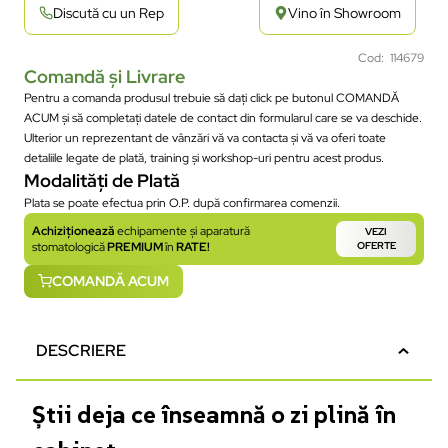
Discută cu un Rep
Vino în Showroom
Cod: 114679
Comandă și Livrare
Pentru a comanda produsul trebuie să dați click pe butonul COMANDĂ
ACUM și să completați datele de contact din formularul care se va deschide.
Ulterior un reprezentant de vânzări vă va contacta și vă va oferi toate
detaliile legate de plată, training și workshop-uri pentru acest produs.
Modalități de Plată
Plata se poate efectua prin O.P. după confirmarea comenzii.
Achiziționează
echipamente și aparatură
VEZI
stomatologică
PREMIUM
în
RATE!
OFERTE
COMANDĂ ACUM
DESCRIERE
Știi deja ce înseamnă o zi plină în