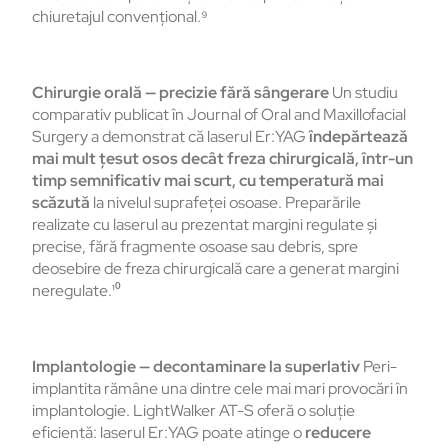
chiuretajul convențional.⁹
Chirurgie orală — precizie fără sângerare
Un studiu
comparativ publicat în Journal of Oral and Maxillofacial
Surgery a demonstrat că laserul Er:YAG
îndepărtează
mai mult țesut osos decât freza chirurgicală, într-un
timp semnificativ mai scurt, cu temperatură mai
scăzută
la nivelul suprafeței osoase. Preparările
realizate cu laserul au prezentat margini regulate și
precise, fără fragmente osoase sau debris, spre
deosebire de freza chirurgicală care a generat margini
neregulate.¹⁰
Implantologie — decontaminare la superlativ
Peri-
implantita rămâne una dintre cele mai mari provocări în
implantologie. LightWalker AT-S oferă o soluție
eficientă: laserul Er:YAG poate atinge o
reducere