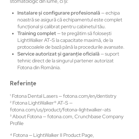
stomatologic din lume, ci și:
Instalare și configurare profesională
— echipa
noastră se asigură că echipamentul este complet
funcțional și calibrat pentru cabinetul tău.
Training complet
— te pregătim să folosești
LightWalker AT-S la capacitate maximă, de la
protocoalele de bază până la procedurile avansate.
Service autorizat și garanție oficială
— suport
tehnic direct de la singurul partener autorizat
Fotona din România.
Referințe
¹ Fotona Dental Lasers — fotona.com/en/dentistry
² Fotona LightWalker® AT-S —
fotona.com/us/product/fotona-lightwalker-ats
³ About Fotona — fotona.com, Crunchbase Company
Profile
⁴ Fotona — LightWalker II Product Page,