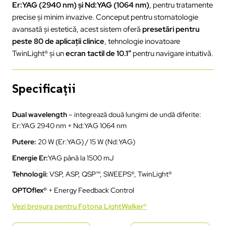
Er:YAG (2940 nm) și Nd:YAG (1064 nm)
, pentru tratamente
precise și minim invazive. Conceput pentru stomatologie
avansată și estetică, acest sistem oferă
presetări pentru
peste 80 de aplicații clinice
, tehnologie inovatoare
TwinLight® și un
ecran tactil de 10.1”
pentru navigare intuitivă.
Specificații
Dual wavelength
– integrează două lungimi de undă diferite:
Er:YAG 2940 nm + Nd:YAG 1064 nm
Putere:
20 W (Er:YAG) / 15 W (Nd:YAG)
Energie Er:
YAG până la 1500 mJ
Tehnologii:
VSP, ASP, QSP™, SWEEPS®, TwinLight®
OPTOflex®
+ Energy Feedback Control
Vezi broșura pentru Fotona LightWalker®