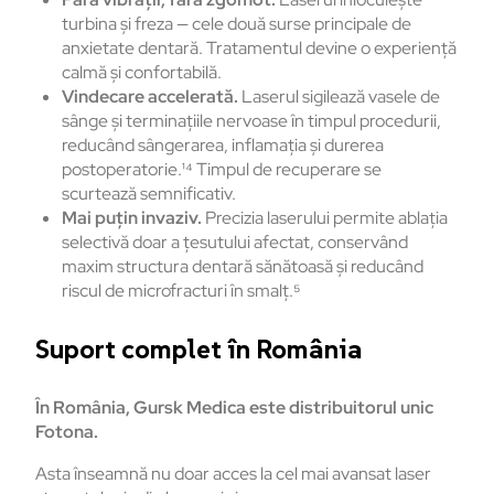
turbina și freza — cele două surse principale de
anxietate dentară. Tratamentul devine o experiență
calmă și confortabilă.
Vindecare accelerată.
Laserul sigilează vasele de
sânge și terminațiile nervoase în timpul procedurii,
reducând sângerarea, inflamația și durerea
postoperatorie.¹⁴ Timpul de recuperare se
scurtează semnificativ.
Mai puțin invaziv.
Precizia laserului permite ablația
selectivă doar a țesutului afectat, conservând
maxim structura dentară sănătoasă și reducând
riscul de microfracturi în smalț.⁵
Suport complet în România
În România, Gursk Medica este distribuitorul unic
Fotona.
Asta înseamnă nu doar acces la cel mai avansat laser