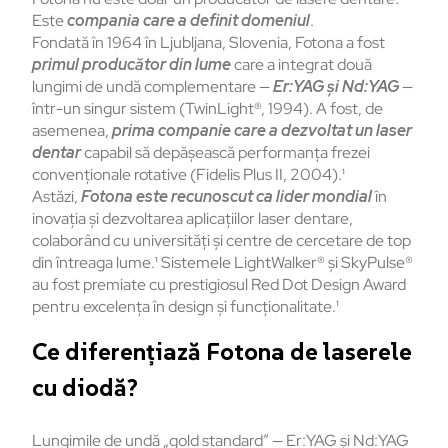
Este
compania care a definit domeniul
.
Fondată în 1964 în Ljubljana, Slovenia, Fotona a fost
primul producător din lume
care a integrat două
lungimi de undă complementare —
Er:YAG și Nd:YAG
—
într-un singur sistem (TwinLight®, 1994). A fost, de
asemenea,
prima companie care a dezvoltat un laser
dentar
capabil să depășească performanța frezei
convenționale rotative (Fidelis Plus II, 2004).¹
Astăzi,
Fotona este recunoscut ca lider mondial
în
inovația și dezvoltarea aplicațiilor laser dentare,
colaborând cu universități și centre de cercetare de top
din întreaga lume.¹ Sistemele LightWalker® și SkyPulse®
au fost premiate cu prestigiosul Red Dot Design Award
pentru excelența în design și funcționalitate.¹
Ce diferențiază Fotona de laserele
cu diodă?
Lungimile de undă „gold standard” — Er:YAG și Nd:YAG