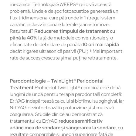
mecanice. Tehnologia SWEEPS® rezolvă această
problemă. Undele de șoc fotoacustice generează un
flux tridimensional care pătrunde în întregul sistem
canalar, inclusiv în canale laterale și anastomoze.
Rezultatul?
Reducerea timpului de tratament cu
până la 40%
față de metodele convenționale și o
eficacitate de debridare de până la
10 ori mai rapidă
decât irigarea ultrasonică pasivă (PUI).⁸ Mai important:
rate de succes crescute și mai puține retratamente.
Parodontologie — TwinLight® Periodontal
Treatment
Protocolul TwinLight® combină cele două
lungimi de undă pentru terapia parodontală completă:
Er:YAG îndepărtează calculul și biofilmul subgingival, iar
Nd:YAG dezinfectează în profunzime și stimulează
coagularea. Studiile clinice au demonstrat că
tratamentul cu Er:YAG
reduce semnificativ
adâncimea de sondare și sângerarea la sondare
, cu
rezultate comparabile și uneori superioare față de