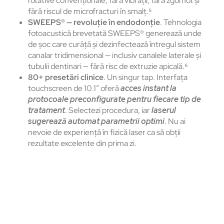
rotative convenționale, fără vibrații, fără zgomot și
fără riscul de microfracturi în smalț.⁵
SWEEPS® — revoluție în endodonție
. Tehnologia
fotoacustică brevetată SWEEPS® generează unde
de șoc care curăță și dezinfectează întregul sistem
canalar tridimensional — inclusiv canalele laterale și
tubulii dentinari — fără risc de extruzie apicală.⁶
80+ presetări clinice
. Un singur tap. Interfața
touchscreen de 10.1″ oferă
acces instant la
protocoale preconfigurate pentru fiecare tip de
tratament
. Selectezi procedura, iar
laserul
sugerează automat parametrii optimi
. Nu ai
nevoie de experiență în fizică laser ca să obții
rezultate excelente din prima zi.