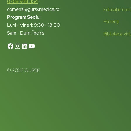
0769 948 354
comenzi@gurskmedica.ro
Educație cont
Program Sediu:
Pacienți
Luni - Vineri: 9:30 - 18:00
Sam - Dum: Închis
Biblioteca virt
© 2026 GURSK