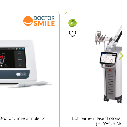
Doctor Smile Simpler 2
Echipament laser Fotona Li
(Er:YAG + Nd: