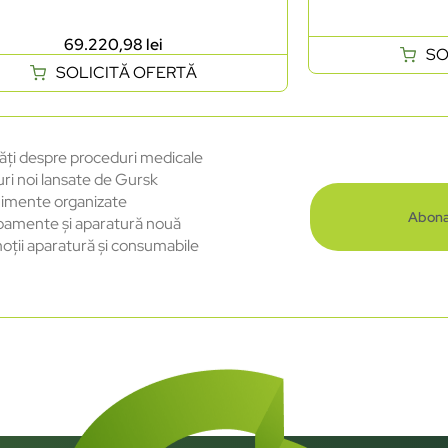
69.220,98
lei
SO
SOLICITĂ OFERTĂ
ăți despre proceduri medicale
uri noi lansate de Gursk
imente organizate
Abona
pamente și aparatură nouă
oții aparatură și consumabile