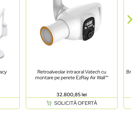
acy
Retroalveolar intraoral Vatech cu
Brig
montare pe perete EzRay Air Wall™
P
32.800,85
lei
SOLICITĂ OFERTĂ