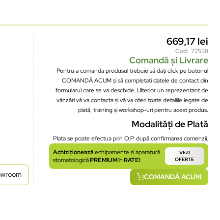
669,17
lei
Cod: 72558
Comandă și Livrare
Pentru a comanda produsul trebuie să dați click pe butonul
COMANDĂ ACUM și să completați datele de contact din
formularul care se va deschide. Ulterior un reprezentant de
vânzări vă va contacta și vă va oferi toate detaliile legate de
plată, training și workshop-uri pentru acest produs.
Modalități de Plată
Plata se poate efectua prin O.P. după confirmarea comenzii.
Achiziționează
echipamente și aparatură
VEZI
stomatologică
PREMIUM
în
RATE!
OFERTE
howroom
COMANDĂ ACUM