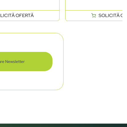
LICITĂ OFERTĂ
SOLICITĂ O
re Newsletter