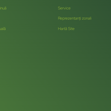
inuă
Service
Reprezentanți zonali
uală
Hartă Site