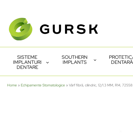
SISTEME
SOUTHERN
PROTETIC
IMPLANTURI
IMPLANTS
DENTARĂ
DENTARE
Home
»
Echipamente Stomatologice
»
Vârf fibră, cilindric, 12/1.3 MM, R14, 72558