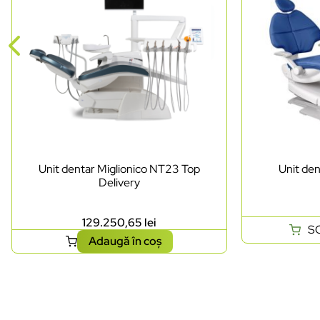
Unit dentar Miglionico NT23 Top
Unit de
Delivery
129.250,65
lei
S
Adaugă în coș