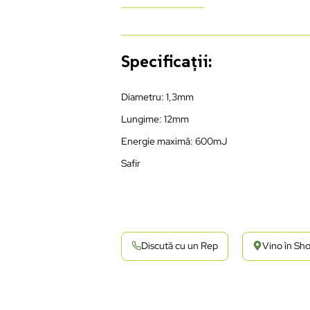
Specificații:
Diametru: 1,3mm
Lungime: 12mm
Energie maximă: 600mJ
Safir
Discută cu un Rep
Vino în S