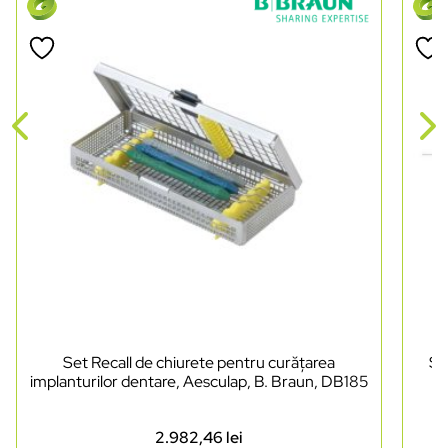
Set Recall de chiurete pentru curățarea
Se
implanturilor dentare, Aesculap, B. Braun, DB185
2.982,46
lei