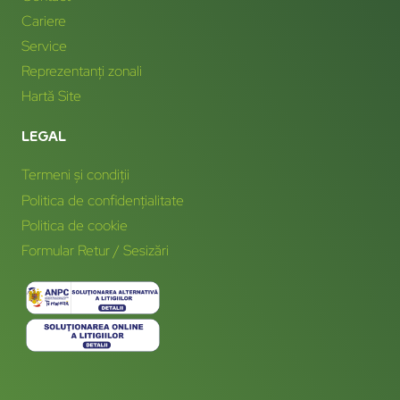
Cariere
Service
Reprezentanți zonali
Hartă Site
LEGAL
Termeni și condiții
Politica de confidențialitate
Politica de cookie
Formular Retur / Sesizări