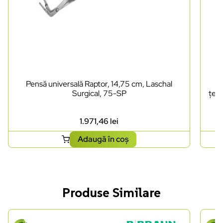
Pensă universală Raptor, 14,75 cm, Laschal
Pe
Surgical, 75-SP
țesu
1.971,46
lei
Adaugă în coș
Produse Similare