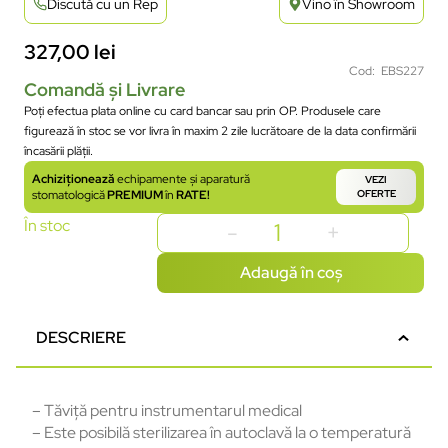
Discută cu un Rep
Vino în Showroom
327,00
lei
Cod: EBS227
Comandă și Livrare
Poți efectua plata online cu card bancar sau prin OP. Produsele care
figurează în stoc se vor livra în maxim 2 zile lucrătoare de la data confirmării
încasării plății.
Achiziționează
echipamente și aparatură
VEZI
stomatologică
PREMIUM
în
RATE!
OFERTE
În stoc
Adaugă în coș
DESCRIERE
– Tăviță pentru instrumentarul medical
– Este posibilă sterilizarea în autoclavă la o temperatură