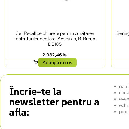
Set Recall de chiurete pentru curățarea
Sering
implanturilor dentare, Aesculap, B. Braun,
DB185
2.982,46
lei
Adaugă în coș
nout
Încrie-te la
curs
newsletter pentru a
even
echi
afla:
prom