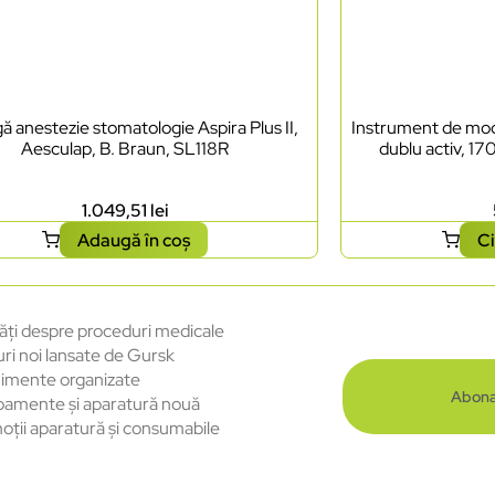
ă anestezie stomatologie Aspira Plus II,
Instrument de mode
Aesculap, B. Braun, SL118R
dublu activ, 17
1.049,51
lei
Adaugă în coș
Ci
ăți despre proceduri medicale
uri noi lansate de Gursk
imente organizate
Abona
pamente și aparatură nouă
oții aparatură și consumabile