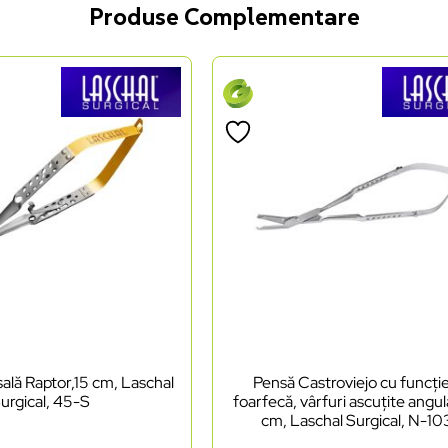
Produse Complementare
ală Raptor,15 cm, Laschal
Pensă Castroviejo cu funcți
urgical, 45-S
foarfecă, vârfuri ascuțite angul
cm, Laschal Surgical, N-1