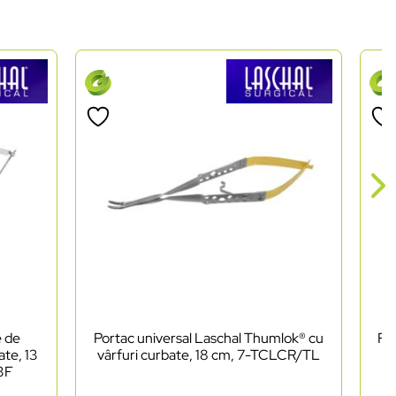
e de
Portac universal Laschal Thumlok® cu
Foa
ate, 13
vârfuri curbate, 18 cm, 7-TCLCR/TL
as
03F