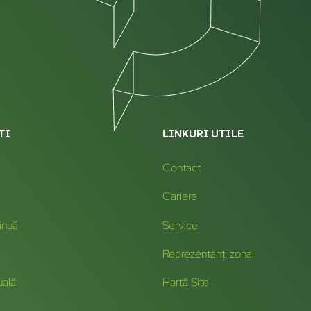
TI
LINKURI UTILE
Contact
Cariere
inuă
Service
Reprezentanți zonali
uală
Hartă Site