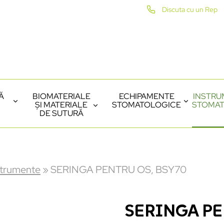
Discuta cu un Rep
Ă
BIOMATERIALE
ECHIPAMENTE
INSTRU
ȘI MATERIALE
STOMATOLOGICE
STOMAT
DE SUTURĂ
strumente
»
SERINGA PENTRU OS, BSY70
SERINGA PE