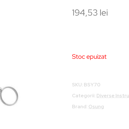
194,53
lei
Stoc epuizat
SKU:
BSY70
Categorii:
Diverse Inst
Brand:
Osung