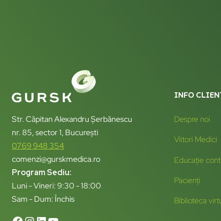
INFO CLIEN
Str. Căpitan Alexandru Șerbănescu
Despre noi
nr. 85, sector 1, București
Viitori Medici
0769 948 354
comenzi@gurskmedica.ro
Educație cont
Program Sediu:
Pacienți
Luni - Vineri: 9:30 - 18:00
Sam - Dum: Închis
Biblioteca virt