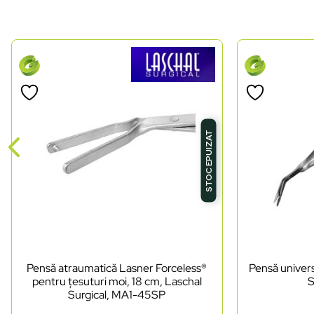
STOC EPUIZAT
Pensă atraumatică Lasner Forceless®
Pensă univers
pentru țesuturi moi, 18 cm, Laschal
S
Surgical, MA1-45SP