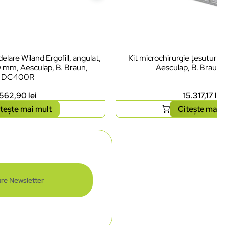
lare Wiland Ergofill, angulat,
Kit microchirurgie țesuturi
0 mm, Aesculap, B. Braun,
Aesculap, B. Braun
DC400R
562,90
lei
15.317,17
lei
tește mai mult
Citește mai 
re Newsletter