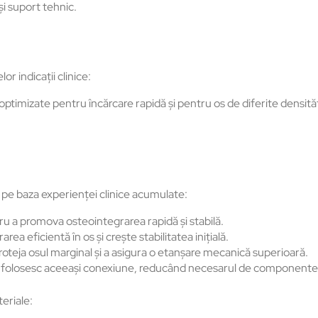
și suport tehnic.
r indicații clinice:
 optimizate pentru
înc
ărcare rapidă și pentru os de diferite densităț
pe baza experienței clinice acumulate:
u a promova osteointegrarea rapidă și stabilă.
trarea eficientă
în os
și crește stabilitatea inițială.
oteja osul marginal și a asigura o etanșare mecanică superioară.
 folosesc aceea
și conexiune, reduc
ând necesarul de component
eriale: