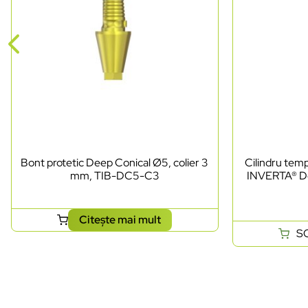
Bont protetic Deep Conical Ø5, colier 3
Cilindru te
mm, TIB-DC5-C3
INVERTA® De
Citește mai mult
S