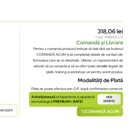
318,06
lei
Cod: RAB45CLH
Comandă și Livrare
Pentru a comanda produsul trebuie să dați click pe butonul
COMANDĂ ACUM și să completați datele de contact din
formularul care se va deschide. Ulterior un reprezentant de
vânzări vă va contacta și vă va oferi toate detaliile legate de
plată, training și workshop-uri pentru acest produs.
Modalități de Plată
Plata se poate efectua prin O.P. după confirmarea comenzii.
Achiziționează
echipamente și aparatură
VEZI
stomatologică
PREMIUM
în
RATE!
OFERTE
howroom
COMANDĂ ACUM