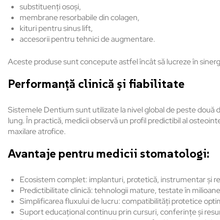
substituenți osoși,
membrane resorbabile din colagen,
kituri pentru sinus lift,
accesorii pentru tehnici de augmentare.
Aceste produse sunt concepute astfel
încât s
ă lucreze
în sinerg
Performan
ță clinică și fiabilitate
Sistemele Dentium sunt utilizate la nivel global de peste două dec
lung.
În practic
ă, medicii observă un profil predictibil al osteoin
maxilare atrofice.
Avantaje pentru medicii stomatologi:
Ecosistem complet: implanturi, protetică, instrumentar și 
Predictibilitate clinică: tehnologii mature, testate
în milioane
Simplificarea fluxului de lucru: compatibilit
ăți protetice opti
Suport educațional continuu prin cursuri, conferințe și resur