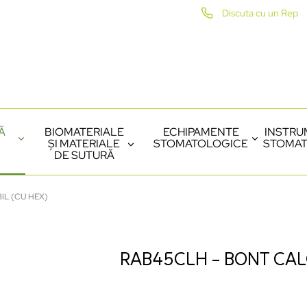
Discuta cu un Rep
Ă
BIOMATERIALE
ECHIPAMENTE
INSTRU
ȘI MATERIALE
STOMATOLOGICE
STOMAT
DE SUTURĂ
IL (CU HEX)
RAB45CLH – BONT CAL