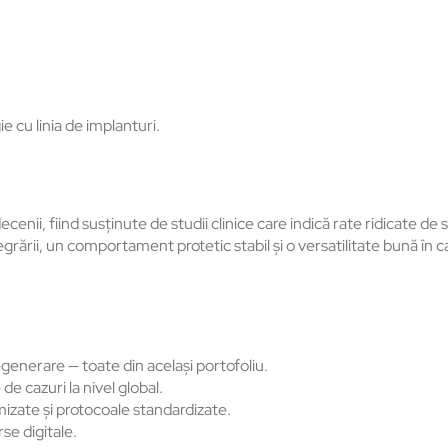
ie cu linia de implanturi.
enii, fiind susținute de studii clinice care indică rate ridicate de
tegrării, un comportament protetic stabil și o versatilitate bună
în c
regenerare
— toate din acela
și portofoliu.
 de cazuri la nivel global.
mizate și protocoale standardizate.
se digitale.