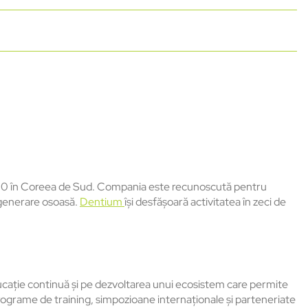
00 în Coreea de Sud. Compania este recunoscut
ă pentru
egenerare osoasă.
Dentium
î
și desfășoară activitatea
în zeci de
ucație continuă și pe dezvoltarea unui ecosistem care permite
rograme de training, simpozioane interna
ționale și parteneriate