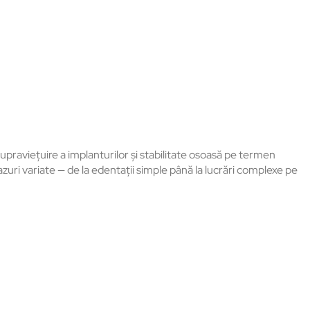
 supraviețuire a implanturilor și stabilitate osoasă pe termen
azuri variate
— de la edenta
ții simple p
ân
ă la lucrări complexe pe