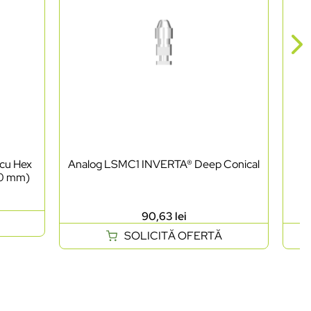
 cu Hex
Analog LSMC1 INVERTA® Deep Conical
C
.0 mm)
90,63
lei
SOLICITĂ OFERTĂ