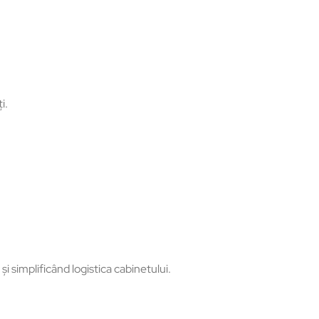
i.
e
și simplific
ând logistica cabinetului.