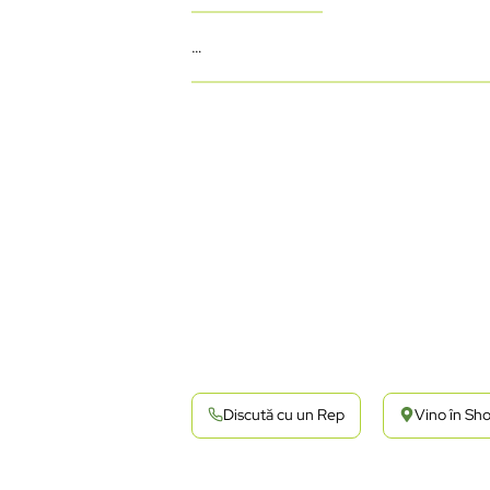
…
Discută cu un Rep
Vino în S