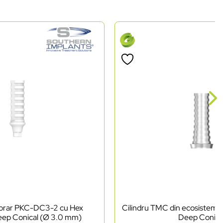
porar PKC-DC3-2 cu Hex
Cilindru TMC din ecosistem
ep Conical (Ø 3.0 mm)
Deep Conica