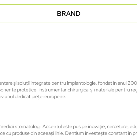
BRAND
tare și soluții integrate pentru implantologie, fondat
în anul 20
onente protetice, instrumentar chirurgical și materiale pentru r
usiv unul dedicat pieței europene.
 medicii stomatologi. Accentul este pus pe inovație, cercetare, ed
tetice cu produse din aceeași linie. Dentium investește constant
în p