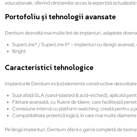
educaționale, oferind clinicienilor acces la expertiză actualizată 
Portofoliu și tehnologii avansate
Dentium dezvoltă mai multe linii de implanturi, adaptate diverselo
SuperLine
® / SuperLine II®
– implanturi cu design avansat,
Bright
Caracteristici tehnologice
Implanturile Dentium includ elemente constructive dezvoltate 
Suprafață SLA (sand-blasted & acid-etched), aplicată pentr
Filetare avansată, cu fluiere de tăiere, care facilitează pene
Conexiune internă cu platform switching, creată pentru a pr
Compatibilitate protetică logică,
în care mai multe diametre
Pe lâng
ă implanturi, Dentium oferă o gamă completă de biomat