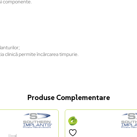
e și componente.
anturilor;
ia clinică permite
înc
ărcarea timpurie.
Produse Complementare