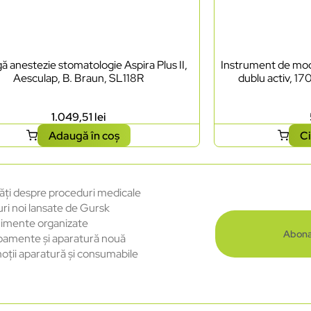
ă anestezie stomatologie Aspira Plus II,
Instrument de mode
Aesculap, B. Braun, SL118R
dublu activ, 17
1.049,51
lei
Adaugă în coș
Ci
ăți despre proceduri medicale
uri noi lansate de Gursk
imente organizate
Abona
pamente și aparatură nouă
oții aparatură și consumabile