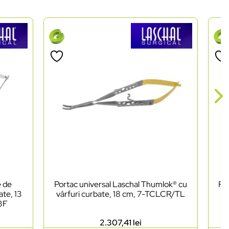
e de
Portac universal Laschal Thumlok® cu
Foa
ate, 13
vârfuri curbate, 18 cm, 7-TCLCR/TL
as
03F
2.307,41
lei