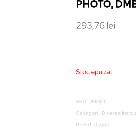
PHOTO, DM
293,76
lei
Stoc epuizat
SKU:
DMBF1
Categorii:
Diverse Inst
Brand:
Osung