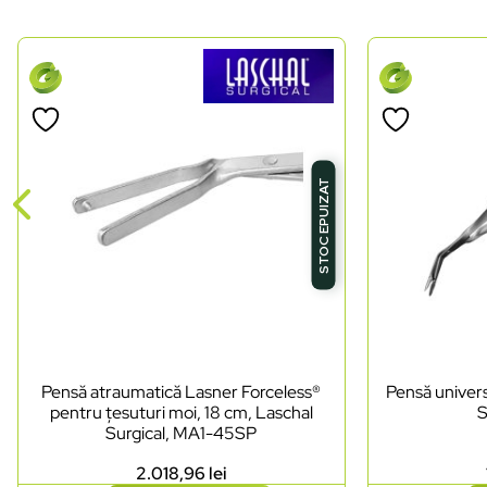
STOC EPUIZAT
Pensă atraumatică Lasner Forceless®
Pensă univers
pentru țesuturi moi, 18 cm, Laschal
S
Surgical, MA1-45SP
2.018,96
lei