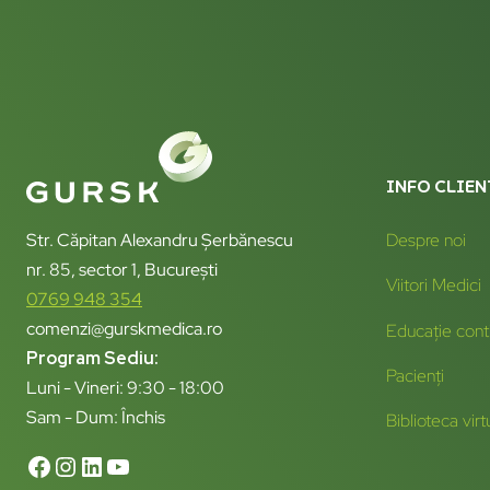
INFO CLIEN
Str. Căpitan Alexandru Șerbănescu
Despre noi
nr. 85, sector 1, București
Viitori Medici
0769 948 354
comenzi@gurskmedica.ro
Educație cont
Program Sediu:
Pacienți
Luni - Vineri: 9:30 - 18:00
Sam - Dum: Închis
Biblioteca virt