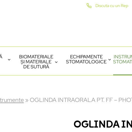
Discuta cu un Rep
Ă
BIOMATERIALE
ECHIPAMENTE
INSTRU
ȘI MATERIALE
STOMATOLOGICE
STOMAT
DE SUTURĂ
strumente
»
OGLINDA INTRAORALA PT. FF – PHO
OGLINDA IN