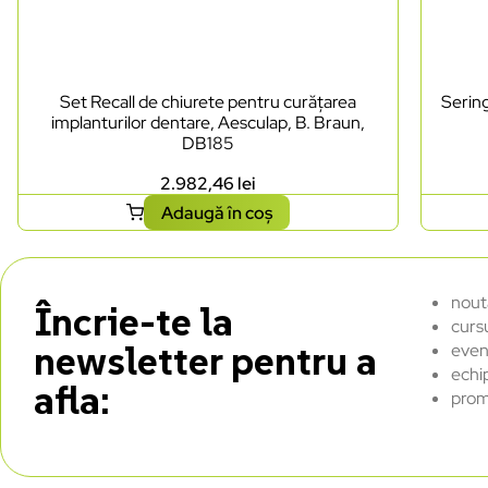
Set Recall de chiurete pentru curățarea
Sering
implanturilor dentare, Aesculap, B. Braun,
DB185
2.982,46
lei
Adaugă în coș
nout
Încrie-te la
curs
newsletter pentru a
even
echi
afla:
prom