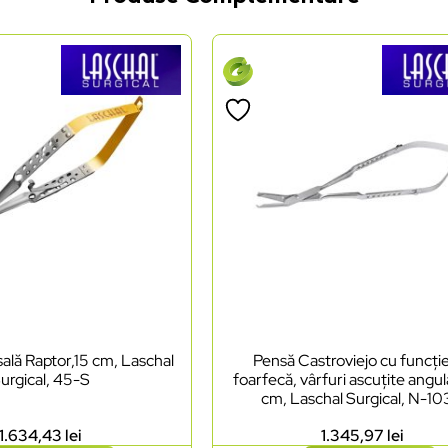
ală Raptor,15 cm, Laschal
Pensă Castroviejo cu funcți
urgical, 45-S
foarfecă, vârfuri ascuțite angul
cm, Laschal Surgical, N-1
1.634,43
lei
1.345,97
lei