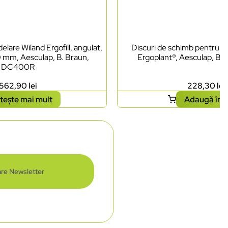
lare Wiland Ergofill, angulat,
Discuri de schimb pentru ci
0 mm, Aesculap, B. Braun,
Ergoplant®, Aesculap, B.
DC400R
562,90
lei
228,30
lei
tește mai mult
Adaugă în 
re Newsletter