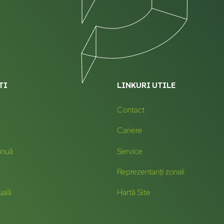
TI
LINKURI UTILE
Contact
Cariere
inuă
Service
Reprezentanți zonali
uală
Hartă Site